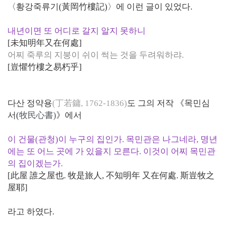
〈황강죽류기(黃岡竹樓記)〉에 이런 글이 있었다.
내년이면 또 어디로 갈지 알지 못하니
[未知明年又在何處]
어찌 죽루의 지붕이 쉬이 썩는 것을 두려워하랴.
[豈懼竹樓之易朽乎]
다산 정약용
(丁若鏞, 1762-1836)
도 그의 저작 《목민심
서(
牧民心書)
》에서
이 건물(관청)이 누구의 집인가. 목민관은 나그네라, 명년
에는 또 어느 곳에 가 있을지 모른다. 이것이 어찌 목민관
의 집이겠는가.
[此屋 誰之屋也. 牧是旅人, 不知明年 又在何處. 斯豈牧之
屋耶]
라고 하였다.