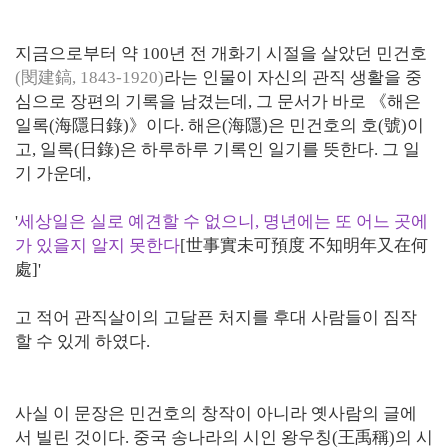
지금으로부터 약 100년 전 개화기 시절을 살았던 민건호
(閔建鎬, 1843-1920)
라는 인물이 자신의 관직 생활을 중
심으로 장편의 기록을 남겼는데, 그 문서가 바로 《해은
일록(海隱日錄)》이다. 해은(海隱)은 민건호의 호(號)이
고, 일록(日錄)은 하루하루 기록인 일기를 뜻한다. 그 일
기 가운데,
'
세상일은 실로 예견할 수 없으니, 명년에는 또 어느 곳에
가 있을지 알지 못한다
[世事實未可預度 不知明年又在何
處]'
고 적어 관직살이의 고달픈 처지를 후대 사람들이 짐작
할 수 있게 하였다.
사실 이 문장은 민건호의 창작이 아니라 옛사람의 글에
서 빌린 것이다. 중국 송나라의 시인 왕우칭(王禹稱)의 시