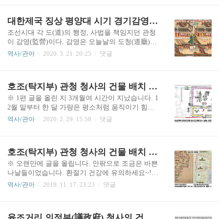
져서 본편의 편집이 더 늦어졌습니다. 기다려 주신
분이 계신다면, 그저 감사드릴 뿐입니다. ※ 같은
대한제국 징상 평양대 시기 경기감영 선화당(宣化堂) 건물
제목의 글 2편(링크)에서 이어지는 내용입니다. 위
17번 이미지의 A 평면도는 1편과 2편 글에서 다뤘
조선시대 각 도(道)의 행정, 사법을 책임지던 관청
던 내용에 기반하여 추정한 조선시대 후기의 호조
이 감영(監營)이다. 감영은 오늘날의 도청(道廳)이
(戶曹) 청사 건물 배치도이다. 호조와 같이 육조거
라 할 수 있고, 감영의 수장(首長, 長官)이 바로 관
역사/관아
2020. 3. 21. 20:25
댓글
리(세종대로) 동쪽 편에 있었던 이조(吏曹), 한성부
찰사(觀察使)였다. 관찰사의 품계는 종2품으로 현
(漢城府), 농상공부(農商工部)의 대청(大廳) 건물이
재의 차관급에 해당하며, 병마절도사(兵馬節度使)
위 그림에서 보는 것처럼 육조거리 방향, 즉 서쪽 9
를 겸직하고 있었기 때문에 군사 권한까지 관찰사
호조(탁지부) 관청 청사의 건물 배치 및 변천에 관한 소고(小考) - 2편
시 방향을 향하고 있는 것과 비교할 때, 호조 청사..
가 가지고 있었다. 감영의 정청(政廳)을 선화당(宣
化堂)이라 하였는데, 이 명칭은 팔도(八道)의 모든
※ 1편 글을 올린 지 3개월여 시간이 지났습니다. 1
감영이 동일했다. 경기도의 행정을 맡고 있던 경기
2월 말부터 한 달 가량은 평소처럼 움직이기 힘들
감영(京畿監營)의 선화당 건물에 관해서는 2018년
었고, 그 이후로도 글 작성을 차일피일 미루다 보니
역사/관아
2020. 2. 29. 15:58
댓글
7월에 올린 '조선왕조-구한말-대한제국 시기 한성
이렇게 2월 마지막 날이 되었습니다. 코로나19로
부 관청 편액(현판) 이야기' 문서에서 짧게나마 한
어려운 시절입니다. 이 시기를 잘 이겨냈으면 하는
번 다룬 바 있다. 이번 글은 그 선화당 건물의 1902
바람입니다. ※ 본 문서에 첨부하는 이미지 파일들
호조(탁지부) 관청 청사의 건물 배치 및 변천에 관한 소고(小考) - 1편
년경 모습에 관한 짧은 이야기이다. 위 사진은 대한
의 최초 생성 날짜를 살펴보니 2018년 7월이었습니
제국 주재..
다. 글을 써나가는 동시에 이미지를 만드는 것이 아
※ 오랜만에 글을 올립니다. 안팎으로 조금은 바쁜
니라, 대략 머릿속으로 어떻게 써야겠다고 생각한
나날들이었습니다. 환절기 건강에 유의하세요~!!
상태에서 이미지를 먼저 제작하는 방식을 취하다
※ 작년 6월에 블로그 운영을 재개하고 지금까지
역사/관아
2019. 11. 17. 23:23
댓글
보니, 그 당시에 '이런 내용을 설명하려면 여기에
주로 올린 글의 주제가 조선시대 및 대한제국 시기
화살표를 넣고 이런 표시를 하고..' 했던 이유가 기
의 관청(官廳, 관아) 청사에 관한 내용이었습니다.
억나지 않을 지경이 되었네요. 1년 반이 지났으니
이번에 다룰 '호조(戶曹) 관청 청사의 건물 배치 및
육조거리 의정부(議政府) 청사의 건물 배치 이야기
그럴 만도 하지요. 그 때문에 글 쓰는 방식과 절차