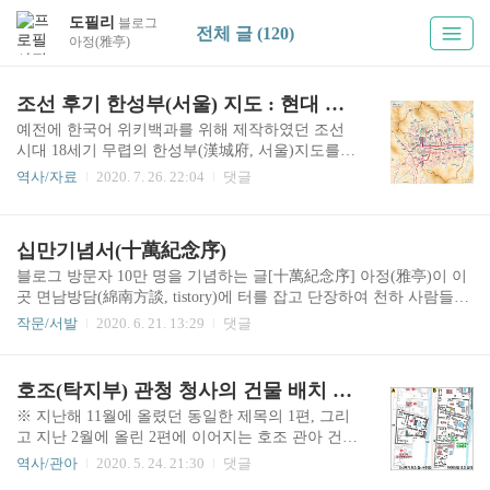
도필리
블로그
전체 글 (120)
아정(雅亭)
조선 후기 한성부(서울) 지도 : 현대 지명 표기
예전에 한국어 위키백과를 위해 제작하였던 조선
시대 18세기 무렵의 한성부(漢城府, 서울)지도를
오랜만에 일부 보완하여 올려봅니다. 각 지명, 관
역사/자료
2020. 7. 26. 22:04
댓글
청, 궁실의 위치와 형태를 대략적으로 묘사하고 있
습니다. 즉, 완벽한 고증을 거친 결과물이 아닙니
다. 이미지를 클릭하면 원본 크기로 열람할 수 있습
십만기념서(十萬紀念序)
니다. P.S. 2010년 10월에 본 블로그에 등록한 '조선
시대 한성부 실측지도 (클릭)' 역시 보완해야 할 부
블로그 방문자 10만 명을 기념하는 글[十萬紀念序] 아정(雅亭)이 이
분이 많습니다. 웹 브라우저에서 플래시(Flash) 파
곳 면남방담(綿南方談, tistory)에 터를 잡고 단장하여 천하 사람들에
일을 더 이상 허용하지 않으므로 링크를 해제합니
게 문을 연 지 어느덧 13년이라는 시간이 흘렀다. 그러나 개설 3년만
작문/서발
2020. 6. 21. 13:29
댓글
다.
에 폐(閉)하였다가 8년을 기다린 후에 다시 빗장을 열었으니, 실제로
사람들이 드나든 기간은 5년 남짓이다. 지난 6월 초10일에 그 방문자
수가 10만을 헤아리게 되었으므로 대략 연간 2만가량이 찾은 것인
호조(탁지부) 관청 청사의 건물 배치 및 변천에 관한 소고(小考) - 3편
데, 무술년(戊戌年, 2018) 이후가 월 1천 내외이니 상당수 적산(積算)
※ 지난해 11월에 올렸던 동일한 제목의 1편, 그리
이 개설 초기 3년 동안에 이룩된 것임을 알 수 있다. 이처럼 지금 이
고 지난 2월에 올린 2편에 이어지는 호조 관아 건물
곳을 찾는 손님의 수가 초반에 미치지 못하는 것은, 대략 게시하는
배치에 관한 마지막 글입니다. 코로나19 이전의 시
글의 주제가 '관아(官衙)'에 크게 치우치고 그동안 올렸던 여러 글을
역사/관아
2020. 5. 24. 21:30
댓글
기가 요원한 때입니다. 여기에 이런저런 일이 더해
비공개로 전환해..