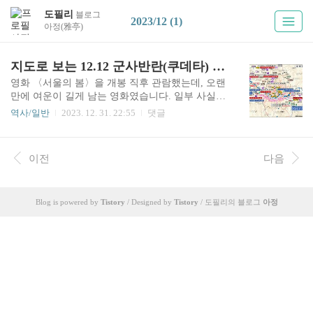
도필리
블로그
2023/12 (1)
아정(雅亭)
지도로 보는 12.12 군사반란(쿠데타) 전개 과정 이야기
영화 〈서울의 봄〉을 개봉 직후 관람했는데, 오랜
만에 여운이 길게 남는 영화였습니다. 일부 사실과
다른 부분이 있었지만, 극적 효과를 위한 각본이었
역사/일반
2023. 12. 31. 22:55
댓글
다고 넉넉히 이해될 정도였죠. 주·조연 배우들의
연기가 뛰어났고 각종 무대와 소품도 고증에 꽤 충
실했습니다. 이미 알려진 내용을 긴박하게 풀어가
이전
다음
는 것이 참 좋았던, 이 시대를 살아가는 많은 사람
으로 하여금 과거 역사에 대해 관심과 반성을 가지
게 하는 좋은 영화였네요. 그래서 영화를 보고 난
후, 그 과정을 정리할 생각을 하게 되었습니다. 이
Blog is powered by
Tistory
/ Designed by
Tistory
/ 도필리의 블로그
아정
런저런 일로 많이 늦었지만, 2023년을 마무리하는
날에 올려봅니다. (예고했던 경상좌수영 수군진 글
은 다음에...)12·12 쿠데타(Coup d'État)를 이해하기
위해서는 먼저 약 한 달 보름 전에 일어난 박정희
(朴正熙..