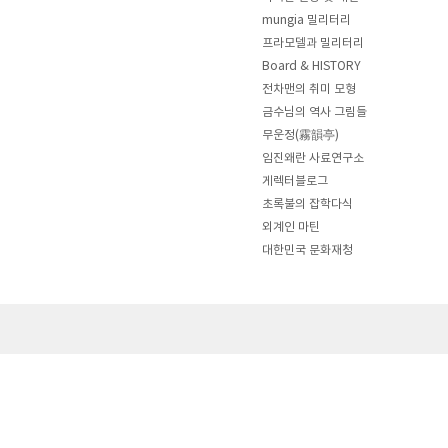
mungia 밀리터리
프라모델과 밀리터리
Board & HISTORY
전차맨의 취미 모형
금수님의 역사 그림들
무운정(霧韻亭)
임진왜란 사료연구소
게렉터블로그
초록불의 잡학다식
외계인 마틴
대한민국 문화재청