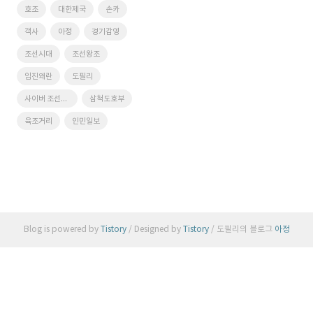
호조
대한제국
손카
객사
아정
경기감영
조선시대
조선왕조
임진왜란
도필리
사이버 조선왕조
삼척도호부
육조거리
인민일보
Blog is powered by
Tistory
/ Designed by
Tistory
/ 도필리의 블로그
아정