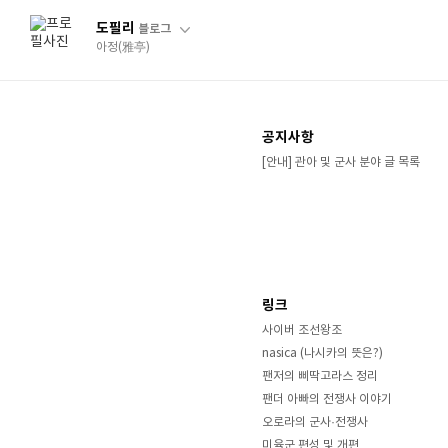
도필리
블로그
아정(雅亭)
공지사항
[안내] 관아 및 군사 분야 글 목록
링크
사이버 조선왕조
nasica (나시카의 뜻은?)
팬저의 삐딱고라스 정리
팬더 아빠의 전쟁사 이야기
오로라의 군사·전쟁사
미육군 편성 및 개편