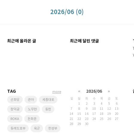
2026/06 (0)
최근에 올라온 글
최근에 달린 댓글
TAG
«
2026/06
»
more
일
월
화
수
목
금
토
선화당
관아
세종대로
1
2
3
4
5
6
7
8
9
10
11
12
13
창덕궁
노무현
동헌
14
15
16
17
18
19
20
ROKA
돈화문
21
22
23
24
25
26
27
28
29
30
동래도호부
육군
한성부