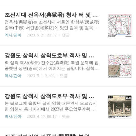
館) 사이에 있던 초량객사(草梁客舍) 및 성신당(誠
남문, 전라감영 관풍각, 삼척도호부 관아지 등 시급
信堂) 건물의 위치 비정에 관한 탐구입니다.초량객
한 이야기를 먼저 게재하느라 많이 늦어졌습니다.
조선시대 전옥서(典獄署) 청사 터 및 건물 배치
사 터에 관해서는 본 블로그에서 이미 두 차례 다룬
좌수영 진영 터에 관한 고찰 제1편으로 다대포진
바 있습니다. ..
(多大浦鎭) 관아 건물에 관한 글을 올려봅니다.추
전옥서(典獄署)는 조선시대 서울인 한성부(漢城府)
가로 설명하자면, 2020년 10월에 올린 '경상좌수영,
중부(中部) 서린방(瑞麟坊)에 있던 감옥 및 감옥 관
동래도호부, 감리서, 부산진 및 다대포진 객사 이야
리 관청입니다. 사극, 소설 등에 곧잘 등장하고 천
역사/관아
2023. 5. 21. 22:32
댓글
기 글(새창 열기 링크, 이하 [전편])'에서 간략하게,
주교 순교지로도 널려 알려져 있기 때문인지 조선
그리고 2021년 1월에 등록한 '동래 다대포진성 객
왕조 관청 가운데 품계가 낮은 관원이 근무하던 관
사 동헌 이야기(새창 열기 링크, 이하 [중편])' 글에
청치고는 꽤 유명한 편입니다. 전옥서를 감옥이라
강원도 삼척시 삼척도호부 객사 및 동헌 복원 이야기 - 하편
서 상세하게 동래 다대포진 진성(鎭城)의 동헌..
고 하였지만 '감옥'은 근대에 도입된 단어이고 조선
시대에는 그냥 '옥(獄)'이라고 하였습니다. 간략히
※ 삼척 객사(客舍) 진주관(真珠觀) 복원 문제에 집
정리하면 조선시대 옥(獄, 典獄) - 구한말 및 대한
중했던 상편(링크)에서 이어지는 글입니다. 삼척도
제국 시기 감옥(1894년) - 일제강점기 형무소(1923
호부 동헌(東軒)에 대한 내용이 계속됩니다.위 7번
역사/관아
2023. 5. 1. 21:00
댓글
년) - 현대 교도소(1961년 이후) 순서로 감옥 명칭
그림은 동헌(東軒, 사또 공무 공간), 내아(內衙, 사
이 변경되었습니다. 전옥서는 현대적 의미의 감옥
또 생활 공간)를 비롯한 삼척도호부 관아 건물군의
(교도소)이 아니라 판결이 확정되기 전의 죄수(미
배치를 추정한 것입니다.[A]는 1916년 작성 지적도
강원도 삼척시 삼척도호부 객사 및 동헌 복원 이야기 - 상편
결수)를 수감해 두는 일종의 구치소(拘置所, 형사
위에 일제강점기 시기의 각 관공서 건물 부지를 표
피의자 ..
기한 것입니다. 14번지(14-1번지) 동헌은 당시 삼척
본 블로그에 올렸던 글의 영향 때문인지 모르겠지
군수 관사(官舍, 사택)로, 15번지 내아는 우체국(일
만 영천시 홈페이지에서 2023년 주요업무계획 파
제강점기 기관 명칭은 삼척우편국)으로 사용되고
일을 내려받아 보니, 영천읍성(永川邑城) 남문(南
역사/관아
2023. 4. 17. 00:17
댓글
있었습니다. 7번지 장관청(將官廳, 將廳) 자리는 상
門) 복원 사업 진행이 일단 올해는 중단되었습니
편에서 기술한 것처럼 헌병분대(憲兵分隊) 자리였
다. 만일 완전 중지가 아니라 연기된 것이라서 내년
습니다. 1919년에 경찰서로 개편되었으며, 1932년
이후에라도 사업이 재개된다면, 충분한 시간을 두