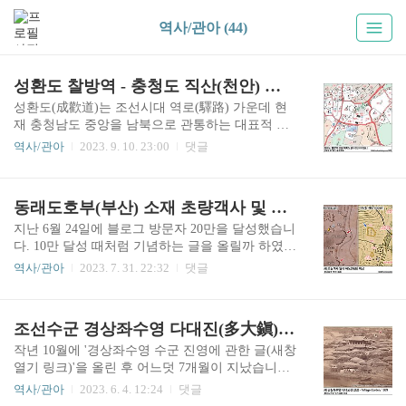
역사/관아 (44)
성환도 찰방역 - 충청도 직산(천안) 소재 성환역 이야기
성환도(成歡道)는 조선시대 역로(驛路) 가운데 현
재 충청남도 중앙을 남북으로 관통하는 대표적 도
로입니다. 한성부, 즉 서울에서 전라도 전역 및 진
역사/관아
2023. 9. 10. 23:00
댓글
주(晉州), 사천(泗川), 통영(統營, 삼도수군통제영)
등 경상도 남부 지역을 가려면 거의 필수적으로 이
용하게 되는 중심 도로이며, 그 도로 중간에 설치된
동래도호부(부산) 소재 초량객사 및 성신당 위치 비정
수많은 역참(驛站)과 역로에 운용되는 역마(驛馬)
를 관리하던 관아(官衙)의 이름이기도 합니다.각
지난 6월 24일에 블로그 방문자 20만을 달성했습니
역도(驛道)에는 역도 명칭을 대표하는 찰방역(察訪
다. 10만 달성 때처럼 기념하는 글을 올릴까 하였지
驛)을 중심으로 여러 개의 속역(屬驛, 소속 역)이
만, 달리 생각해 보니 수많은 검색 로봇이 들락날락
역사/관아
2023. 7. 31. 22:32
댓글
포함되어 있었는데, 성환도는 종6품 찰방(察訪)이
하는 현실 아래에서 중요한 의미를 부여할 정도로
근무하는 성환역과 11개의 속역으로 구성되어 있
특별한 일일까 싶어 날짜만 기록해 두고 그냥 넘어
었습니다.위 1번 지도는 성환도(成歡道)를 따라 배
갑니다.매월 한 편씩 주요 컨텐츠를 담은 글을 올리
조선수군 경상좌수영 다대진(多大鎭) 건물 이야기 후속편
치된 성환도 각 속역의 위치 지도입니다. 행정구역
려 하고 있는데, 이번 글은 월말이 되어서야 겨우
표시가 1910년 ..
작성하게 되었습니다. 무더운 여름입니다. 그래서
작년 10월에 '경상좌수영 수군 진영에 관한 글(새창
조금이라도 시원한(?) 남쪽 바닷가 끝, 조선시대 동
열기 링크)'을 올린 후 어느덧 7개월이 지났습니다.
래도호부(東萊都護府) 지역의 관아 건축물에 관해
이어 좌수영에 소속된 여러 수군진(水軍鎭)에 관한
역사/관아
2023. 6. 4. 12:24
댓글
알아보겠습니다. 제목은 부산진(釜山鎭)과 왜관(倭
내용을 차례대로 올려볼 예정이었으나 영천읍성