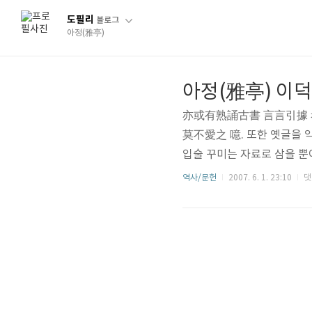
도필리
블로그
아정(雅亭)
아정(雅亭) 이덕
亦或有熟誦古書 言言引據 
莫不愛之 噫. 또한 옛글을 
입술 꾸미는 자료로 삼을 뿐
는 자를 누구나 사랑하다니, 
역사/문헌
2007. 6. 1. 23:10
댓
사소절3(士小節三) 사전(士