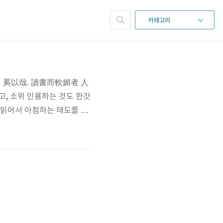
카테고리
奚以哉. 讀書而軟媚者 人
고, 소위 인용하는 것도 한갓
 읽어서 아첨하는 태도를 짓
장관전서(靑莊館全書)』 권29.