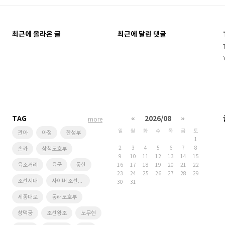
최근에 올라온 글
최근에 달린 댓글
TAG
«
2026/08
»
more
일
월
화
수
목
금
토
관아
아정
한성부
1
2
3
4
5
6
7
8
손카
삼척도호부
9
10
11
12
13
14
15
육조거리
육군
동헌
16
17
18
19
20
21
22
23
24
25
26
27
28
29
조선시대
사이버 조선왕조
30
31
세종대로
동래도호부
창덕궁
조선왕조
노무현