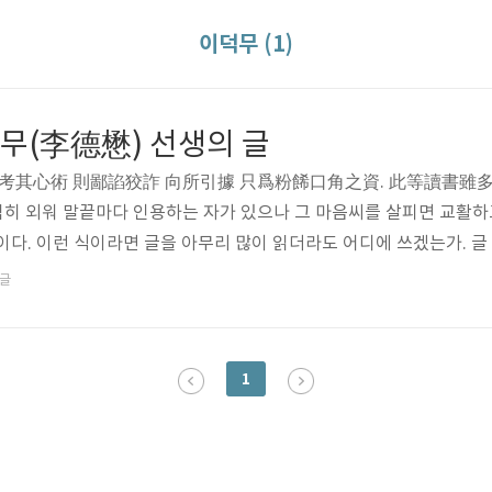
이덕무 (1)
무(李德懋) 선생의 글
考其心術 則鄙諂狡詐 向所引據 只爲粉餙口角之資. 此等讀書雖多 
익히 외워 말끝마다 인용하는 자가 있으나 그 마음씨를 살피면 교활하
이다. 이런 식이라면 글을 아무리 많이 읽더라도 어디에 쓰겠는가. 글
슬프다. - 출전, 아정(雅亭) 이덕무(李德懋, 1741-1793)의 『청
글
典) 「교습(敎習)」
1