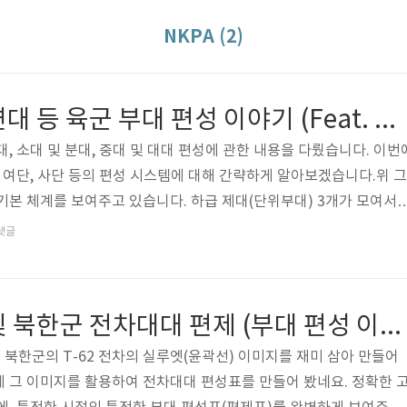
NKPA (2)
보병사단 여단 연대 등 육군 부대 편성 이야기 (Feat. 북한군 련대 및 사단 편제)
, 소대 및 분대, 중대 및 대대 편성에 관한 내용을 다뤘습니다. 이번
, 여단, 사단 등의 편성 시스템에 대해 간략하게 알아보겠습니다.위 그
기본 체계를 보여주고 있습니다. 하급 제대(단위부대) 3개가 모여서 
여기에 직할부대 몇 개가 부속되는 형태입니다.파란색 네모는 각 부대
댓글
입니다. 그리고 빨간색 네모로 표시된, 강력한 화력을 제공하는 (동급
. 예를 들어, 소대(小隊)에는 화기분대, 중대(中隊)에는 화기소대, 
습니다. 중화기의 '중'은 한자로 중(重, Heavy)입니다. 연대(聯隊)
대한민국 육군 및 북한군 전차대대 편제 (부대 편성 이야기)
 북한군의 T-62 전차의 실루엣(윤곽선) 이미지를 재미 삼아 만들어
 그 이미지를 활용하여 전차대대 편성표를 만들어 봤네요. 정확한 