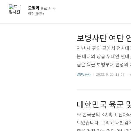
도필리
블로그
아정(雅亭)
지난 세 편의 글에서 전차대대
는 대대의 상급 부대인 연대
림은 육군 보병부대 편성의 
급 제대 1개를 구성하며, 
일반/군사
2022. 9. 25. 13:08
이루는 주요 3개 하급 부대
하급) 부대 1개가 추가됩니다
대(大隊)에는 중화기중대가 있
에는 연대 직할의 전투..
※ 한국군의 K2 흑표 전차와
보았습니다. 그리고 내친김에