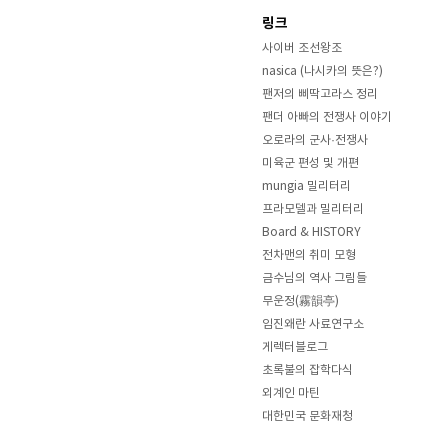
링크
사이버 조선왕조
nasica (나시카의 뜻은?)
팬저의 삐딱고라스 정리
팬더 아빠의 전쟁사 이야기
오로라의 군사·전쟁사
미육군 편성 및 개편
mungia 밀리터리
프라모델과 밀리터리
Board & HISTORY
전차맨의 취미 모형
금수님의 역사 그림들
무운정(霧韻亭)
임진왜란 사료연구소
게렉터블로그
초록불의 잡학다식
외계인 마틴
대한민국 문화재청