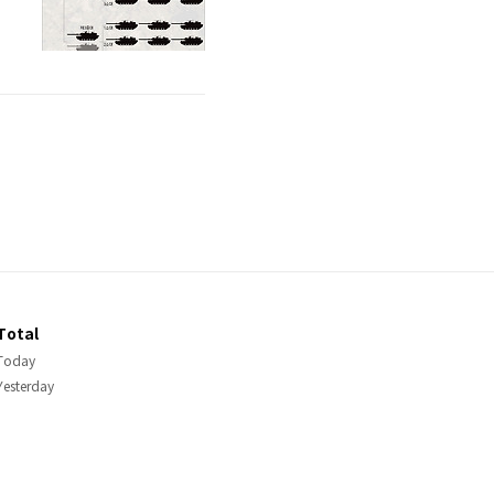
갑
Total
Today
Yesterday