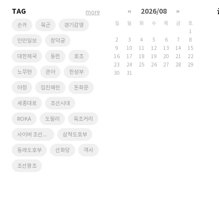
TAG
«
2026/08
»
more
일
월
화
수
목
금
토
손카
육군
경기감영
1
2
3
4
5
6
7
8
인민일보
창덕궁
9
10
11
12
13
14
15
대한제국
동헌
호조
16
17
18
19
20
21
22
23
24
25
26
27
28
29
노무현
관아
한성부
30
31
아정
임진왜란
돈화문
세종대로
조선시대
ROKA
도필리
육조거리
사이버 조선왕조
삼척도호부
동래도호부
선화당
객사
조선왕조