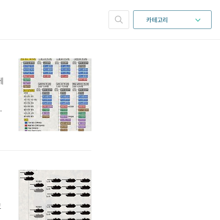
카테고리
에
상
를
의
대
고