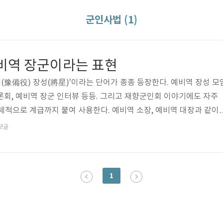
군인사법 (1)
예비역 장군이라는 표현
역(豫備役) 장성(將星)'이라는 단어가 종종 등장한다. 예비역 장성 모
토론회, 예비역 장군 인터뷰 등등. 그리고 재향군인회 이야기에도 자주
체적으로 계급까지 붙여 사용한다. 예비역 소장, 예비역 대장과 같이.
법(軍人事法)과 병역법(兵役法)에서 규정하고 있는 예비역과 퇴역의
댓글
--------------------------------------- 군인사법 [시행 2019. 07. 
19. 01. 15., 일부개정] 제41조(퇴역) 다음 각 호의 어느 하나에 해당하
(退役)된다. 다만, 제4..
1