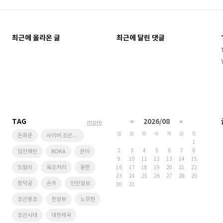
최근에 올라온 글
최근에 달린 댓글
TAG
«
2026/08
»
more
일
월
화
수
목
금
토
돈화문
사이버 조선왕조
1
2
3
4
5
6
7
8
임진왜란
ROKA
관아
9
10
11
12
13
14
15
도필리
육조거리
동헌
16
17
18
19
20
21
22
23
24
25
26
27
28
29
창덕궁
손카
인민일보
30
31
조선왕조
한성부
노무현
조선시대
대한제국