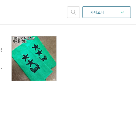
카테고리
임
1
는