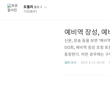
도필리
블로그
아정(雅亭)
예비역 장성, 
신문, 방송 등을 보면 '예비
OO회, 예비역 장성 초청 
등장한다. 어떤 경우에는 구
그런데 국군(國軍) 군인사
일반/군사
2019. 8. 11. 00:30
차이점은 아래와 같다. -----------
6.] [법률 제16224호, 20
장교, 준사관 및 부사관은 퇴역