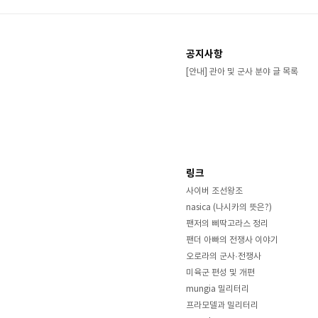
공지사항
[안내] 관아 및 군사 분야 글 목록
링크
사이버 조선왕조
nasica (나시카의 뜻은?)
팬저의 삐딱고라스 정리
팬더 아빠의 전쟁사 이야기
오로라의 군사·전쟁사
미육군 편성 및 개편
mungia 밀리터리
프라모델과 밀리터리