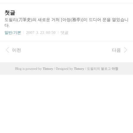
글자 부분을 칼로 긁어내 삭제하는 일을 맡은 아전
정, 고증에 관한 것이기에 아무래도 관련 전공자나 관심자들이 포탈
(衙前, 하급 관리)을 도필리라고 하였다. 도필리의
에서 검색할 때 본 블로그 글의 본문 내용이 많이 얻어걸리도록 하고
첫글
첫 글자 도(刀)가 바로 대나무 조각에 쓴 글자 부분
추가적인 자료 또는 용어 찾기에 편의를 제공하기 위해서일 뿐, 한자
도필리(刀筆吏)의 새로운 거처 [아정(雅亭)]이 드디어 문을 열었습니
을..
나 한문을 개인적으로 특별히 좋아해서 그런 것은 아닙니다. 이상으
다.
로 피고인의 변론을 마칩니다.
일반/기본
2007. 3. 23. 00:50
댓글
이전
다음
Blog is powered by
Tistory
/ Designed by
Tistory
/ 도필리의 블로그
아정