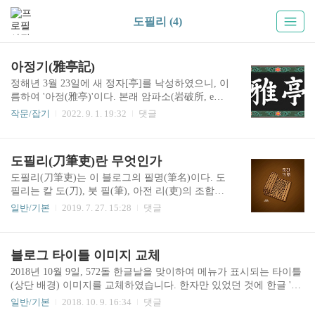
도필리 (4)
아정기(雅亭記)
정해년 3월 23일에 새 정자[亭]를 낙성하였으니, 이
름하여 '아정(雅亭)'이다. 본래 암파소(岩破所, emp
as)에 운암(李雲) 이공[李公德武]의 생전 거처가 있
작문/잡기
2022. 9. 1. 19:32
댓글
었는데, 이 역시 '아정'이라 불렀다. 그러나 세 칸
[三間] 초가(草家)의 모습을 띄고 있었으므로, 오늘
날 정자를 지어 낙성한 것을 두고 '이건(移建)'이라
도필리(刀筆吏)란 무엇인가
하지 않는다. 갑신년 9월 초6일에 운암 이공이 졸
(卒)하자 공의 백씨(伯氏)인 경재(景齋) 이공[李公
도필리(刀筆吏)는 이 블로그의 필명(筆名)이다. 도
德文]이 초가를 맡아 머물렀고, 을유년 7월 28일에
필리는 칼 도(刀), 붓 필(筆), 아전 리(吏)의 조합이
나 하은(河銀)에게 물려주었다. 그러나 초가 주위
다. 종이가 발명되고 널리 보급되기 이전에 동양에
일반/기본
2019. 7. 27. 15:28
댓글
가 암석으로 둘러싸여 있어 지세가 험하고 터가 협
서는 흔히 죽간(竹簡)에 붓으로 글을 썼다. 죽간은
소하기 때문에 장구한 계책을 펼 곳이 되지 못하기
대나무 조각을 말하는 것으로, 형태와 재질에 따라
에 새로운 곳에 터를 잡아 정자를 짓게 되었다. 그
죽책(竹冊) 또는 목간(木簡)이라고도 한다. 죽간은
블로그 타이틀 이미지 교체
리하여 길지(吉地)를 구한 끝에 면남방담(..
대략 아래와 같은 모습이다. 멀고 먼 옛날 시대를
그린 영화나 사극을 본 사람이라면, 혹은 삼국지
2018년 10월 9일, 572돌 한글날을 맞이하여 메뉴가 표시되는 타이틀
(三國志) 게임을 해 본 사람이라면 위 이미지와 비
(상단 배경) 이미지를 교체하였습니다. 한자만 있었던 것에 한글 '아
슷한 소품이나 아이템을 본 기억이 있을 것이다. 이
정'과 '도필리의 블로그'를 추가한 것. 올리는 글에서 한자를 많이 썼
일반/기본
2018. 10. 9. 16:34
댓글
러한 죽간에 글을 쓰다가 오탈자가 났을 경우에, 그
는데, 이는 글의 내용이 대부분 조선시대에 관한 역사적인 추적, 추