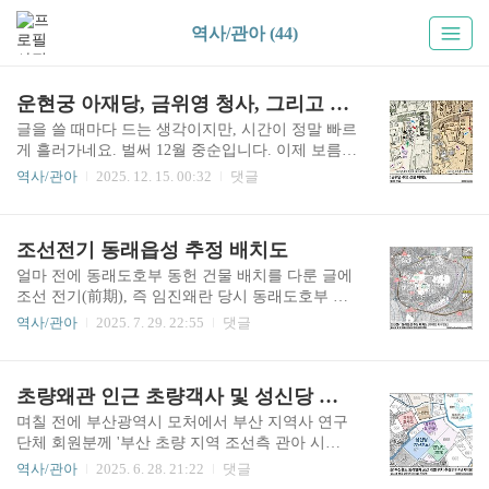
역사/관아 (44)
운현궁 아재당, 금위영 청사, 그리고 고종 탄생 어사각 이야기
글을 쓸 때마다 드는 생각이지만, 시간이 정말 빠르
게 흘러가네요. 벌써 12월 중순입니다. 이제 보름
남짓 남은 시간이 지나면 2026년이죠. 한 세기 100
역사/관아
2025. 12. 15. 00:32
댓글
년의 사반세기(四半世紀) 25년이 이렇게 흘러갑니
다. 이걸 네 번 거듭하면 2100년이겠죠. 의과학 발
전 속도를 볼 때 현재 살아 있는 사람들 가운데 저
조선전기 동래읍성 추정 배치도
를 포함해서 많은 수가 그때까지 살아 있기 어려울
것이라는 사실이 참으로 아쉽게 느껴집니다. 아마
얼마 전에 동래도호부 동헌 건물 배치를 다룬 글에
지금 태어나는 아기들은 대부분 맞이할 그날이겠
조선 전기(前期), 즉 임진왜란 당시 동래도호부 읍
죠. 미리 축하합니다!군사 분야에 관한 글을 올릴
성인 동래읍성(東萊邑城)의 주요 성문 위치를 궁금
역사/관아
2025. 7. 29. 22:55
댓글
때가 되었지만 잠시 미뤄두고, 관아(금위영) 건물
해하는 댓글이 달렸습니다. 동헌, 객사 등의 건물
에 관한 내용을 약간 포함하는 조선시대 한양 사대
배치와 만년대 소재지 등에 관한 내용을 다룬 적이
문 안 건축물 관련 내용으로 글을 갖춰 올려봅니다.
있었기에 관련 자료를 수집한 적이 있으므로 그 내
초량왜관 인근 초량객사 및 성신당 위치 비정 (추가)
본문에서 다룰 운현궁(雲峴宮) 아재당(我在堂) 건
용을 토대로 조선시대 동래읍성 배치에 관해서 (간
물에 대해서는 ..
략하게) 알아보겠습니다.동래읍성은 1731년(영조
며칠 전에 부산광역시 모처에서 부산 지역사 연구
7)에 크게 개축되었습니다. 이때 축성된 읍성이 조
단체 회원분께 '부산 초량 지역 조선측 관아 시
선후기 읍성이라고 불리는, 현재 남아 있는 읍성이
설'에 관해 소략한 발표를 할 기회가 있었습니다.
역사/관아
2025. 6. 28. 21:22
댓글
며, 그 이전 읍성을 전기 읍성으로 구분합니다. 종
그 발표 자료를 만드는 과정에서, 발표 주제 내용이