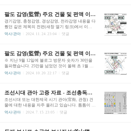
전 이후 130여 년이라는 시간이 흐르는 동안 여러
주로 소개되었던 지난 2023년 7월 31일자 블로그
변화가 있었을 수 있지만 대체로 1731년 개축 이전
글 이후에 '추가 수집하고 확인했던 내용'을 보완하
팔도 감영(監營) 주요 건물 및 편액 이야기 하편 - 황해 강원 평안 함경도
의 읍성을 임진왜란 당시 동래읍성이라고 봅니다.
고 강화하는 차원에서 수록할 수 있었고, 발표가 끝
필자가 1912년경 ..
난 지금 간단히 3개 이미지로 축약해 올리는 것으
경기감영, 충청감영, 경상감영, 전라감영 내용을 다
로 약 2년 전에 올렸던 글의 내용을 보충해 봅니다.
뤘던 같은 제목의 전편(새창 열기 링크)에서 이어
이미지 번호는 이전 글에서 이어집니다.위 10번 지
지는 글입니다. 예고했던 것처럼 이번 편에서는 황
역사/관아
2024. 11. 24. 23:04
댓글
도는 국가기록원 소장 이미지는 〈대청부산전관거
해감영, 강원감영, 평안감영, 함경감영에 대해 알아
류지전도(大淸釜山專管居留地全圖)〉입니다. '大
보겠습니다.5. 황해감영황해감영(黃海監營)은 황
淸(대청)'이라는 명칭이 붙어 있어 있기 때문에 책
해도 해주목(海州牧)에 있었습니다. 해주읍성 서문
팔도 감영(監營) 주요 건물 및 편액 이야기 상편 - 경기 충청 경상 전라도
자 또는 자료로 '편집할 시기'가 1909년이고 실제
(西門)인 선위문(宣威門) 안쪽에 자리하고 있었으
'지도 작성 시점'..
며, 일제강점기를 거치면서 감영 앞 연못에 있던 부
※ 지난 9월 12일에 블로그 방문자 숫자가 30만을
용당(芙蓉堂)을 제외한 거의 모든 건물이 사라졌습
돌파했습니다. 25만을 넘었던 것이 올해 초 1월 말
니다. 특히 관찰사가 공식 업무를 보던 선화당(宣
이었으니, 불과(?) 9개월 사이에 다시 5만이 증가한
역사/관아
2024. 10. 20. 22:17
댓글
化堂) 건물은 1927년에 황해도청을 신축하는 과정
것이네요. 20만에서 25만을 경과할 때는 7개월이
에서 민간에 불하(拂下, 매각)되었는데, 1935년에
걸렸던 것에 비하면 다소 느슨해진 감이 있기는 합
해주 시장 근처에서 선화당 건물을 바라본 감회 기
니다. 그리고 대부분 방문자는 블로그의 주 컨텐츠
조선시대 관아 고증 자료 - 조선총독부 관유재산목록 기록물
록이 있는 것을 보면 온전히 다른 곳으로 이전되었
인 조선시대 관아 건축물에 관한 것이라기보다는
던 것으로 보입니다. 정확..
군사, 군대에 관한 게시물 때문에 찾아오신 분들이
조선시대 또는 대한제국 시기 관아(官衙, 관청) 건
죠. 아무튼 누구라도 많이 찾아주고, 또 가끔이지
물에 대한 내용을 자주 올리고 있습니다. 틈틈이 관
만, 댓글이나 방명록을 써 주시면 운영자 입장에서
련 자료를 검색하고 수집하고 있는데, 지난 3월 초
역사/관아
2024. 7. 15. 23:05
댓글
는 즐거운 일입니다. 인사는 이만 마치고 본문으로
에 일본 국립공문서관(國立公文書館, 国立公文書
들어갑니다.2020년 9월에 올린 '조선시대 팔도 감
館) 사이트에서 공개하고 있는 '조선총독부(朝鮮總
영 및 한성부의 편액 이야기' 글(새창 열기 링크)에
督府) 관유재산목록(官有財産目錄)' 기록물을 발견