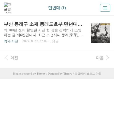
만년대 (1)
부산 동래구 소재 동래도호부 만년대(萬年臺)
약 100년 전에 촬영된 사진 한 장을 간략하게 조명
하는 글 제6편입니다. 최근 조선시대 동래(東萊),
현재 부산광역시 지역에 있던 동래도호부(東萊都
역사/사진
2024. 8. 27. 22:07
댓글
護府) 동헌(東軒), 부산포진(釜山浦鎭) 및 다대포진
(多大浦鎭) 관아 건물에 관해 살펴봤는데, 이번 글
역시 동래에 있던 '만년대'라는 군사 시설물에 대한
이전
다음
짧은 글입니다.위 사진은 일제강점기 때 발행된 동
래온천 근교 회엽서(繪葉書, 사진엽서) 시리즈 가
운데 3번(東來溫泉近郊ノ三)인 만년대 사진이며,
오른쪽 위 컬러 그림은 1920년에 만년대를 그린 회
Blog is powered by
Tistory
/ Designed by
Tistory
/ 도필리의 블로그
아정
화 작품 〈萬年台の夕(만년대의 저녁)〉 일부분입
니다. 작가는 츠지 가코(都路華香, 1870-1931)입니
다. 만년대(萬年臺)는 동래읍성(東來邑城) 서북쪽
에 있던 군사훈련 공간이었습니다. 동래 지역의 육
군 군부대인..