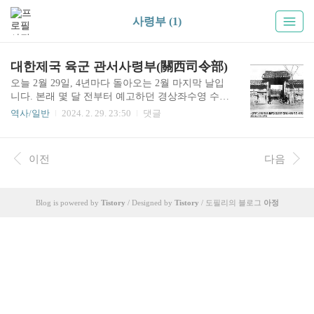
사령부 (1)
대한제국 육군 관서사령부(關西司令部)
오늘 2월 29일, 4년마다 돌아오는 2월 마지막 날입
니다. 본래 몇 달 전부터 예고하던 경상좌수영 수군
진 글을 올려야 하나 시간이 여의찮고 추가 확인이
역사/일반
2024. 2. 29. 23:50
댓글
필요한 부분이 있어 게재가 늦어지고 있습니다. 매
달 한 편씩 짧은 글이나마 올리지 않을 수 없기에
간략한 다른 내용으로 대신합니다.약 120년 전에
이전
다음
이 땅에 존재하던 대한제국은 나름대로 최선을 다
해 신식 군대를 양성했습니다. 편성표 숫자를 기준
으로 그 규모가 약 30개 대대(大隊) 2만 8천 명을 넘
을 정도였죠. 물론, 외형적인 숫자만 그러했을 뿐입
Blog is powered by
Tistory
/ Designed by
Tistory
/ 도필리의 블로그
아정
니다. 훈련과 무기 및 탄약 자체 조달에 있어 내실
이 크게 부족하고 군대 양성과 유지 목적 자체가 외
세 침략에 대한 대응보다는 내부 민란이나 반란을
막기 위한 용도가 강했다는 아쉬움이 있습니다. 19
07년 군..