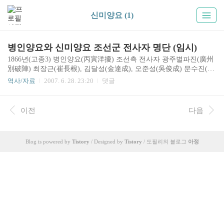
신미양요 (1)
병인양요와 신미양요 조선군 전사자 명단 (임시)
1866년(고종3) 병인양요(丙寅洋擾) 조선측 전사자 광주별파진(廣州
別破陣) 최장근(崔長根), 김달성(金達成), 오준성(吳俊成) 문수진(文
殊鎭) 백성 오돌중(吳乭仲) 강화부 남문수장(南門守將) 이춘일(李春
역사/자료
2007. 6. 28. 23:20
댓글
日) : 2품직 추증 포수영장(砲手領將) 오처렴(吳處濂) : 전사? 전사자
1명 (성명 미상) : 정족산성수성장(鼎足山城守城將) 양헌수(梁憲洙)
의 보고 강화부 백성 노인석(魯仁石), 조광보(曺光甫) : 총 쏘며 성으
이전
다음
로 접근하다 사망 1871년(고종8) 신미양요(辛未洋擾) 조선측 전사자
덕포포군(德浦砲軍) 오삼록(吳三祿) : 통진부사(通津府使) 보고 (04.
15) 중군(中軍) 어재연(魚在淵) : 병조판서 지삼군부사 예겸 추증, 충
Blog is powered by
Tistory
/ Designed by
Tistory
/ 도필리의 블로그
아정
장(忠壯) 증시 학생 어재순(魚在淳) : 어재연 동생, 이조참의 추증 대
솔군관..