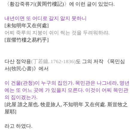
〈황강죽류기(黃岡竹樓記)〉에 이런 글이 있었다.
내년이면 또 어디로 갈지 알지 못하니
[未知明年又在何處]
어찌 죽루의 지붕이 쉬이 썩는 것을 두려워하랴.
[豈懼竹樓之易朽乎]
다산 정약용
(丁若鏞, 1762-1836)
도 그의 저작 《목민심
서(
牧民心書)
》에서
이 건물(관청)이 누구의 집인가. 목민관은 나그네라, 명년
에는 또 어느 곳에 가 있을지 모른다. 이것이 어찌 목민관
의 집이겠는가.
[此屋 誰之屋也. 牧是旅人, 不知明年 又在何處. 斯豈牧之
屋耶]
라고 하였다.