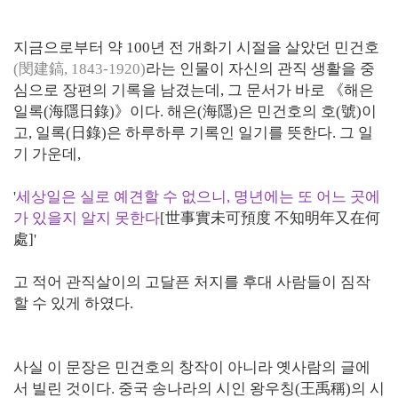
지금으로부터 약 100년 전 개화기 시절을 살았던 민건호
(閔建鎬, 1843-1920)
라는 인물이 자신의 관직 생활을 중
심으로 장편의 기록을 남겼는데, 그 문서가 바로 《해은
일록(海隱日錄)》이다. 해은(海隱)은 민건호의 호(號)이
고, 일록(日錄)은 하루하루 기록인 일기를 뜻한다. 그 일
기 가운데,
'
세상일은 실로 예견할 수 없으니, 명년에는 또 어느 곳에
가 있을지 알지 못한다
[世事實未可預度 不知明年又在何
處]'
고 적어 관직살이의 고달픈 처지를 후대 사람들이 짐작
할 수 있게 하였다.
사실 이 문장은 민건호의 창작이 아니라 옛사람의 글에
서 빌린 것이다. 중국 송나라의 시인 왕우칭(王禹稱)의 시