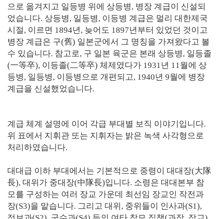
으로 옮겨지고 일등병 위에 상등병, 병장 계급이 신설되
었습니다. 상등병, 일등병, 이등병 계급은 멀리 대한제국
시절, 이르면 1894년, 늦어도 1897년부터 있었던 것이고
병장 계급은 구(舊) 일본군에서 그 명칭을 가져왔다고 볼
수 있습니다. 참고로, 구 일본 육군은 본래 상등병, 일등졸
(一等卒), 이등졸(二等卒) 체제였다가 1931년 11월에 상
등병, 일등병, 이등병으로 개편되고, 1940년 9월에 병장
계급을 신설했었습니다.
계급 체계 설명에 이어 각급 부대별 보직 이야기입니다.
위 표에서 지휘관 또는 지휘자는 밝은 녹색 사각형으로
처리하였습니다.
대대급 이하 부대에서는 기본적으로 중령이 대대장(大隊
長), 대위가 중대장(中隊長)입니다. 소령은 대대본부 참
모를 구성하는 여러 장교 가운데 최선임 장교인 작전과
장(S3)을 맡습니다. 그리고 대위, 중위들이 인사과(S1),
정보과(S2), 군수과(S4) 등의 여타 참모 직책(과장, 장교)