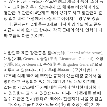
지 않지만, 군대 규모가 작으면 최고 계급이 중장, 소장 등
에서 그치는 경우가 있습니다. 또 체계는 비슷하더라도
영관급, 위관급이 4단계로 되어 있기도 하고 장관급이 준
장 없이 바로 대령에서 소장으로 이어지는 경우도 있습
니다. 준사관이 2개 혹은 3개로 나뉘어 있기도 하고 준위
계급이 아예 없기도 합니다. 각국 군대의 역사, 연혁에 따
라 조금씩 다른 것이죠.
대한민국 육군 장관급은 원수
(元帥, General of the Army)
,
대장(大將,
General),
중장
(中將, Lieutenant General)
, 소장
(少將, Major General)
, 준장
(準將, Brigadier General)
으로
이루어져 있습니다. 이 가운데 원수는 〈군인사법〉 제
17조에 의해 '국가에 뚜렷한 공적이 있는 대장 중에서 임
명한다'고 규정되어 있는데, 2011년 5월 24일 이전에는
같은 법 제27조에 '국가에 대한 공적이 현저한 대장중에
서 임명한다'고 되어 있었습니다. 이제까지 관례를 볼 때
원수 계급은 전시(戰時)가 되어야 진급자가 나올 것 같습
니다. 소장 계급 한자가 '작을 소(小)'의 소장(小將)이 아