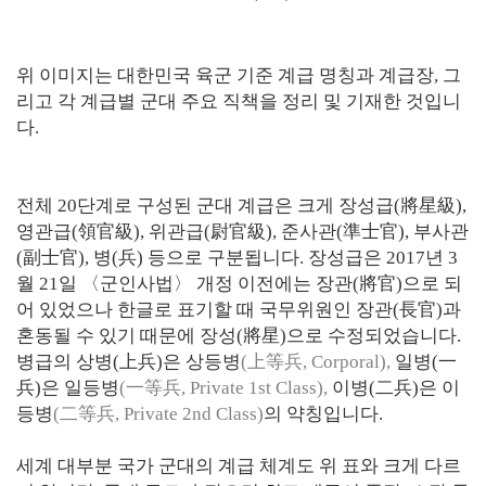
위 이미지는 대한민국 육군 기준 계급 명칭과 계급장, 그
리고 각 계급별 군대 주요 직책을 정리 및 기재한 것입니
다.
전체 20단계로 구성된 군대 계급은 크게 장성급(將星級),
영관급(領官級), 위관급(尉官級), 준사관(準士官), 부사관
(副士官), 병(兵) 등으로 구분됩니다. 장성급은 2017년 3
월 21일 〈군인사법〉 개정 이전에는 장관(將官)으로 되
어 있었으나 한글로 표기할 때 국무위원인 장관(長官)과
혼동될 수 있기 때문에 장성(將星)으로 수정되었습니다.
병급의 상병(上兵)은 상등병
(上等兵, Corporal),
일병(一
兵)은 일등병
(一等兵, Private 1st Class),
이병(二兵)은 이
등병
(二等兵, Private 2nd Class)
의 약칭입니다.
세계 대부분 국가 군대의 계급 체계도 위 표와 크게 다르