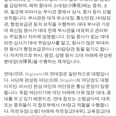
을 감당하며, 예하 중대의 소대장(小隊長)에는 중위, 소
위, 필요에 따라서는 부사관 중에서 상사, 중사 등이 선별
보직됩니다. 부사관은 대개 부소대장, 통신반장, OO담당
관, 행정보급관 등의 보직을 수행하며, 대대 부사관 가운
데 최선임 원사가 대대 전체 부사관을 대표하고 관리하
는 주임원사 자리에 임명됩니다. 만일 원사가 없는 대대
라면 상사가 대대 주임상사를 맡고, 원사가 많은 부대라
면 원사가 행정보급관이나 OO담당관 등을 맡기도 합니
다. 마지막으로 하사, 병장, 상병 등이 소대 아래에 편성된
분대장(分隊長)을 수행하는 체계입니다.
연대
(聯隊, Regiment)
의 연대장은 일반적으로 대령입니
다. 사단에 편성된 여단
(旅團, Brigade)
의 여단장도 대령
이지만, 비사단 편성 여단의 여단장은 통상 준장이 임명
됩니다. 독립 여단이기에 여단 아래에 더욱 많은 대대, 중
대를 두고 있기 때문이죠. 연대 참모는 소령급이며, 대위
또는 중위들이 각 참모부에서 OO장교 역할을 수행합니
다. 작전과장[소령] 아래에 작전장교[대위], 교육장교[대