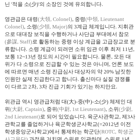
닌 '적을 소(少)'의 소장인 것에 유의합니다.
영관급은 대령
(大領, Colonel)
, 중령
(中領, Lieutenant
Colonel)
, 소령
(少領, Major)
의 3계급 체계입니다. 지휘관
으로 대대장 보직을 수행하거나 사단급 부대에서 참모
(參謀, Staff)
로 활동하는 중령 이상 계급을 고급장교로 분
류합니다. 소령 계급이 되려면 소위 임관 이후 최저 11년,
보통 12~13년 정도의 시간이 필요합니다. 물론, 모든 대
위가 다 소령으로 진급할 수 있는 것은 아니며, 언론 보도
에 따르면 매년 소령 진급심사 대상자의 약 20% 남짓한
인원만 실제 진급한다고 합니다. 출신마다 실질 경쟁률
이 다르고 2차, 3차 진급 기회가 있기는 하지만요.
위관급 역시 영관급처럼 대(大)-중(中)-소(少) 체제인 대
위
(大尉, Captain)
, 중위
(中尉, 1st Lieutenant)
, 소위
(少尉,
2nd Lieutenant)
로 되어 있었습니다. 육군사관학교, 제3사
관학교를 졸업하거나 육군학생군사학교(=2012년 이전
학생중앙군사학교)에서 통제하는 학군단
(ROTC, 학생군
사교육단)
과정을 거치면 소위로 임관하며, 소위로 1년,