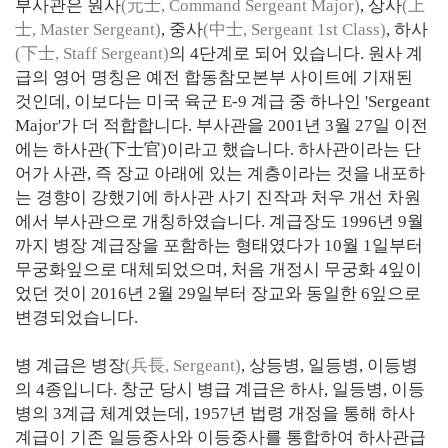
부사관은 원사
(元士, Command Sergeant Major)
, 상사
(上
士, Master Sergeant)
, 중사
(中士, Sergeant 1st Class)
, 하사
(下士, Staff Sergeant)
의 4단계로 되어 있습니다. 원사 계
급의 영어 명칭은 예전 합동참모본부 사이트에 기재된
것인데, 이보다는 미국 육군 E-9 계급 중 하나인 'Sergeant
Major'가 더 적합합니다. 부사관을 2001년 3월 27일 이전
에는 하사관(下士官)이라고 했습니다. 하사관이라는 단
어가 사관, 즉 장교 아래에 있는 계층이라는 것을 내포하
는 경향이 강했기에 하사관 사기 진작과 처우 개선 차원
에서 부사관으로 개칭하였습니다. 계급장도 1996년 9월
까지 병장 계급장을 포함하는 형태였다가 10월 1일부터
무궁화잎으로 대체되었으며, 처음 개정시 무궁화 4잎이
었던 것이 2016년 2월 29일부터 장교와 동일한 6잎으로
변경되었습니다.
병 계급은 병장
(兵長, Sergeant)
, 상등병, 일등병, 이등병
의 4종입니다. 창군 당시 병급 계급은 하사, 일등병, 이등
병의 3계급 체계였는데, 1957년 법령 개정을 통해 하사
계급이 기존 일등중사와 이등중사를 통합하여 하사관급