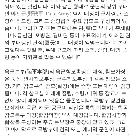
되어 있는 것입니다. 이와 같은 형태로 군단의 상위 부대
인 야전군
(野戰軍, Field Army)
역시 대장이 군사령관, 소
장이 참모장, 그리고 준장급의 주요 참모로 구성되어 있
습니다. 그리고 군 또는 군단에는 단(團)급 부대가 존재합
니다. 통신단, 포병단, 경비단 등이 대표적이며, 이러한 단
의 부대장인 단장(團長)에는 대령이 임명됩니다. 기본이
그렇다는 것일 뿐, 부대 규모에 따라 소장, 준장, 대령, 중
령 등이 지휘관을 맡을 수 있습니다.
육군본부(陸軍本部)의 육군참모총장은 대장, 참모차장
은 중장, 인사참모부장, 군수참모부장과 같은 참모는 소
장, 기타 참모부의 참모(실장)에는 준장 또는 대령이 임명
됩니다. 각 참모실 아래에 중령, 소령, 대위 등 장교가 수
없이 많이 배치되어 있음은 물론입니다. 국방부 장관을
보좌하여 육군, 해군, 공군의 작전을 통합 지휘하는 합동
참모본부 의장(합참의장) 역시 대장입니다. 합참차장과
합참을 구성하는 주요 본부장은 중장이 맡고 있죠. 그리
고 마지막으로 국방부에 현역 또는 예비역 군인이 파견