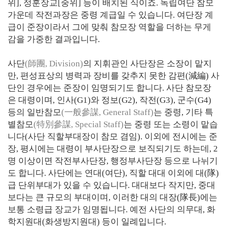
위], 정훈장교[중위] 등이 배치된 식이죠. 독립여단 참모
가운데 작전과장은 중령 계급일 수 있습니다. 여단장 계
급이 준장이라서 그에 맞춰 참모장 역할을 더하는 무게
감을 가중한 결과입니다.
사단
(師團, Division)
의 지휘관인 사단장은 소장이 맡지
만, 편성표상의 병력과 장비를 갖추지 못한 감편(減編) 사
단인 경우에는 준장이 임명되기도 합니다. 사단 참모장
은 대령이며, 인사(G1)와 정보(G2), 작전(G3), 군수(G4)
등의 일반참모
(一般參謀, General Staff)
는 중령, 기타 특
별참모
(特別參謀, Special Staff)
는 중령 또는 소령이 맡습
니다(사단 직할부대장이 참모 겸임). 이외에 전시에는 준
장, 평시에는 대령이 부사단장으로 보직되기도 하는데, 2
명 이상이면 작전부사단장, 행정부사단장 등으로 나뉘기
도 합니다. 사단에는 연대(여단), 직할 대대 이외에 대(隊)
급 단위부대가 있을 수 있습니다. 대대보다 작지만, 중대
보다는 큰 규모의 부대이며, 이러한 대의 대장(隊長)에는
보통 소령급 장교가 임명됩니다. 예전 사단의 의무대, 화
학지원대(화생방지원대) 등이 일례입니다.