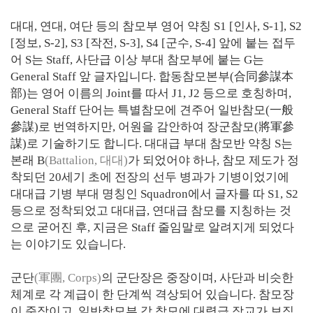
대대, 연대, 여단 등의 참모부 영어 약칭 S1 [인사, S-1], S2
[정보, S-2], S3 [작전, S-3], S4 [군수, S-4] 앞에 붙는 접두
어 S는 Staff, 사단급 이상 부대 참모부에 붙는 G는
General Staff 앞 글자입니다. 합동참모본부(合同參謀本
部)는 영어 이름의 Joint를 따서 J1, J2 등으로 호칭하며,
General Staff 단어는 특별참모에 견주어 일반참모(一般
參謀)로 번역하지만, 어원을 감안하여 장군참모(將軍參
謀)로 기술하기도 합니다. 대대급 부대 참모반 약칭 S는
본래 B
(Battalion, 대대)
가 되었어야 하나, 참모 제도가 정
착되던 20세기 초에 전장의 선두 병과가 기병이었기에
대대급 기병 부대 명칭인 Squadron에서 글자를 따 S1, S2
등으로 정착되었고 대대급, 연대급 참모를 지칭하는 것
으로 굳어진 후, 지금은 Staff 줄임말로 알려지게 되었다
는 이야기도 있습니다.
군단
(軍團, Corps)
의 군단장은 중장이며, 사단과 비슷한
체계로 각 계급이 한 단계씩 격상되어 있습니다. 참모장
이 준장이고, 일반참모부 각 참모에 대령급 장교가 보직