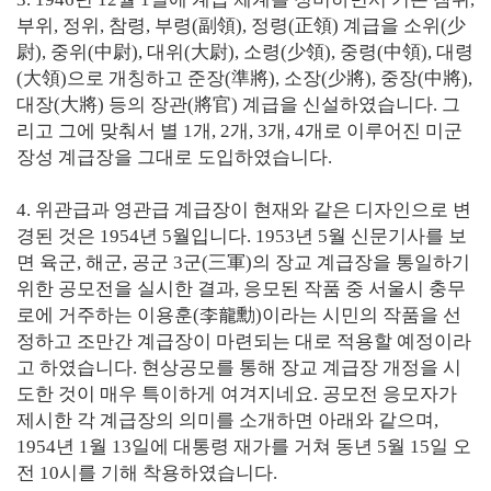
부위, 정위, 참령, 부령(副領), 정령(正領) 계급을 소위(少
尉), 중위(中尉), 대위(大尉), 소령(少領), 중령(中領), 대령
(大領)으로 개칭하고 준장(準將), 소장(少將), 중장(中將),
대장(大將) 등의 장관(將官) 계급을 신설하였습니다. 그
리고 그에 맞춰서 별 1개, 2개, 3개, 4개로 이루어진 미군
장성 계급장을 그대로 도입하였습니다.
4. 위관급과 영관급 계급장이 현재와 같은 디자인으로 변
경된 것은 1954년 5월입니다. 1953년 5월 신문기사를 보
면 육군, 해군, 공군 3군(三軍)의 장교 계급장을 통일하기
위한 공모전을 실시한 결과, 응모된 작품 중 서울시 충무
로에 거주하는 이용훈(李龍勳)이라는 시민의 작품을 선
정하고 조만간 계급장이 마련되는 대로 적용할 예정이라
고 하였습니다. 현상공모를 통해 장교 계급장 개정을 시
도한 것이 매우 특이하게 여겨지네요. 공모전 응모자가
제시한 각 계급장의 의미를 소개하면 아래와 같으며,
1954년 1월 13일에 대통령 재가를 거쳐 동년 5월 15일 오
전 10시를 기해 착용하였습니다.