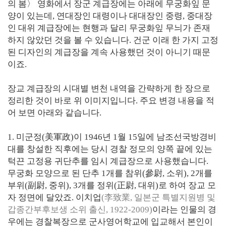
의 봄〉 영화에서 장군 계급장에는 아래에 무궁화잎 문
양이 있는데, 연대장인 대령이나 대대장인 중령, 중대장
인 대위 계급장에는 현행과 달리 무궁화잎 무늬가 존재
하지 않았던 것을 볼 수 있습니다. 건군 이래 한 가지 고정
된 디자인의 계급장을 계속 사용했던 것이 아니기 때문
이죠.
장교 계급장의 시대별 변천 내역을 간략하게 한 장으로
정리한 것이 바로 위 이미지입니다. 주요 변경 내용을 적
어 보면 아래와 같습니다.
1. 미군정(美軍政)이 1946년 1월 15일에 남조선국방경비
대를 창설한 직후에는 당시 경찰 정모의 양쪽 끝에 있는
턱끈 고정용 귀단추를 임시 계급장으로 사용했습니다.
무궁화 모양으로 된 단추 1개를 참위(參尉, 소위), 2개를
부위(副尉, 중위), 3개를 정위(正尉, 대위)로 하여 장교 모
자 정면에 달았죠. 이치업
(李致業, 일본군 특별지원병 및
갑종간부후보생 소위 출신, 1922-2009)
이라는 인물의 경
우에는 경찰복장으로 군사영어학교에 입교해서 본인이