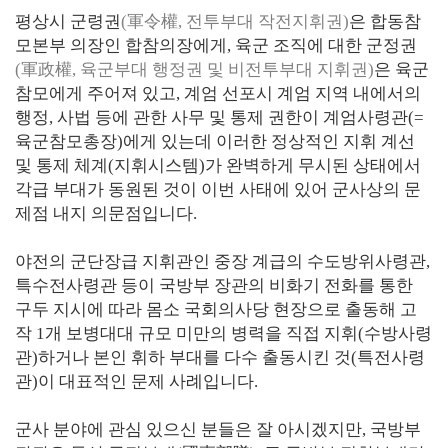
평상시 군령권
(軍令權, 전투부대 작전지휘권)
은 합동참
모본부 의장인 합참의장에게, 육군 조직에 대한 군정권
(軍政權, 육군부대 행정권 및 비전투부대 지휘권)
은 육군
참모에게 주어져 있고, 계엄 선포시 계엄 지역 내에서의
행정, 사법 등에 관한 사무 및 통제 권한이 계엄사령관(=
육군참모총장)에게 있는데 이러한 정상적인 지휘 계선
및 통제 체계(지휘시스템)가 완벽하게 무시된 상태에서
각급 부대가 동원된 것이 이번 사태에 있어 군사상의 문
제점 내지 의문점입니다.
야전의 군단장급 지휘관인 중장 계급의 수도방위사령관,
특수전사령관 등이 국방부 장관의 비화기 전화를 통한
구두 지시에 따라 몸소 국회의사당 현장으로 출동해 고
작 1개 보병대대 규모 미만의 병력을 직접 지휘(수방사령
관)하거나 본인 휘하 부대를 다수 출동시킨 것(특전사령
관)이 대표적인 문제 사례입니다.
군사 분야에 관심 있으신 분들은 잘 아시겠지만, 국방부