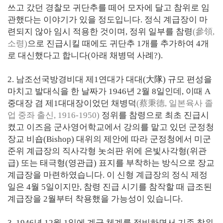
쓰고 갔던 경찰모 귀단추를 떼어 모자에 달고 참위로 임
관했다는 이야기가 있을 정도입니다. 정식 계급장이 마
련되지 않아 임시 적용한 것이며, 정위 일부를 참령
(參領,
소령)
으로 진급시킬 때에도 귀단추 1개를 추가하여 4개
로 대신했다고 합니다(아래 채병덕 사례?).
2. 남조선국방경비대 제1연대가 대대(大隊) 규모 편성을
마치고 발대식을 한 날짜가 1946년 2월 8일인데, 이때 A
중대장 겸 제1대대장이었던 채병덕
(蔡秉德, 일본육사 졸
업 중좌 출신, 1916-1950)
정위를 참령으로 최초 진급시
켰고 이즈음 군사영어학교에서 강의를 맡고 있던 군정청
장교 비숍(Bishop) 대위의 제안에 따라 군정청에서 미군
준위 계급장의 직사각형 놋쇠판 위에 은빛사각형(위관
급) 또는 태극형(영관급) 표지를 부착하는 방식으로 장교
계급장을 마련하였습니다. 이 신형 계급장의 정식 제정
일은 4월 5일이지만, 참령 진급 시기를 참작할 때 급조된
계급장을 2월부터 착용했을 가능성이 있습니다.
3. 1946년 12월 1일에 계급 체계를 정비하면서 기존 참위,