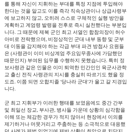
를 통해 자신이 지휘하는 부대를 특정 지점에 투입해야
한다는 것을 알고도 이를 즉각 직속상관이나 상급사령부
에 보고하지 않고, 오히려 스스로 구체적인 실행 방안을
계획하고 계엄령 발령을 전후로 즉시 실천했다는 부분입
니다. 그 때문에 제복 군인 최고 서열인 합참의장이 허수
아비로 전락했으며, 비정상적인 군대 내부 동향 및 군부
대 이동을 감지해야 하는 각급 부대 파견 방첩사 요원들
은 (사령관이 이미 비상계엄 주요임무종사에 가담했던
때문인지) 부여된 임무를 수행하지 못했습니다. 특히 정
보사령관 같은 인물은 이미 퇴역한 민간인인 육군사관학
교 출신 전직 사령관의 지시를 충실히 따르기도 했을 정
도죠. 이쯤 되면 오합지졸 '당나라 군대'가 울고 갈 지경입
니다.
군 최고 지휘부가 이러한 행태를 보였음에도 중간 간부
및 최일선 장교, 부사관, 병사들 가운데 상황의 심각함을
이해 또는 체감한 경우가 적지 않아서 현장에서 이의를
제기하거나 머뭇거리고 주춤하는 등 소극적으로 대응했
던 사례가 제법 있었기에 제반 상황이 최악으로 치닫지