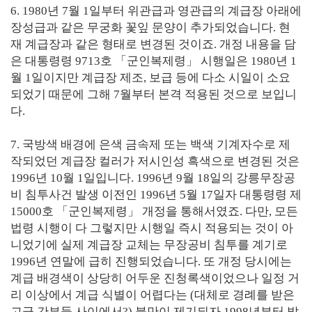
6. 1980년 7월 1일부터 위관급과 영관급의 계급장 아래에
장성급과 같은 무궁화 꽃잎 문양이 추가되었습니다. 현
재 계급장과 같은 형태로 변경된 것이죠. 개정 내용을 담
은 대통령령 9713호 「군인복제령」 시행일은 1980년 1
월 1일이지만 계급장 제조, 보급 등에 다소 시일이 소요
되었기 때문에 그해 7월부터 본격 적용된 것으로 보입니
다.
7. 국방색 배경에 은색 금속제 또는 백색 기계자수로 제
작되었던 계급장 컬러가 저시인성 흑색으로 변경된 것은
1996년 10월 1일입니다. 1996년 9월 18일의 강릉무장공
비 침투사건 발생 이전인 1996년 5월 17일자 대통령령 제
15000호 「군인복제령」 개정을 통해서였죠. 다만, 모든
법령 시행이 다 그렇지만 시행일 즉시 적용되는 것이 아
니었기에 실제 계급장 교체는 무장공비 침투를 계기로
1996년 연말에 급히 진행되었습니다. 또 개정 당시에는
계급 배경색이 상당히 어두운 진청록색이었으나 일정 거
리 이상에서 계급 식별이 어렵다는 (대체로 경례를 받은
고급 간부들 사이에서?) 불만이 제기되자 1998년부터 밝