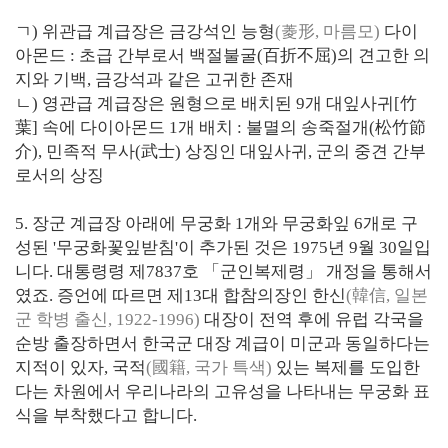
ㄱ) 위관급 계급장은 금강석인 능형
(菱形, 마름모)
다이
아몬드 : 초급 간부로서 백절불굴(百折不屈)의 견고한 의
지와 기백, 금강석과 같은 고귀한 존재
ㄴ) 영관급 계급장은 원형으로 배치된 9개 대잎사귀[竹
葉] 속에 다이아몬드 1개 배치 : 불멸의 송죽절개(松竹節
介), 민족적 무사(武士) 상징인 대잎사귀, 군의 중견 간부
로서의 상징
5. 장군 계급장 아래에 무궁화 1개와 무궁화잎 6개로 구
성된 '무궁화꽃잎받침'이 추가된 것은 1975년 9월 30일입
니다. 대통령령 제7837호 「군인복제령」 개정을 통해서
였죠. 증언에 따르면 제13대 합참의장인 한신
(韓信, 일본
군 학병 출신, 1922-1996)
대장이 전역 후에 유럽 각국을
순방 출장하면서 한국군 대장 계급이 미군과 동일하다는
지적이 있자, 국적
(國籍, 국가 특색)
있는 복제를 도입한
다는 차원에서 우리나라의 고유성을 나타내는 무궁화 표
식을 부착했다고 합니다.