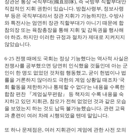
장관은 통상 국직부대(國直部隊), 즉 국방부 직할부대만
직접적인 지휘 권한이 있습니다. 방첩사령부, 정보사령
부 등은 국직부대라서 장관 지휘가 가능하지만, 수방사
와 특전사는 엄연히 장관 직할부대가 아니기 때문에 합
참의장 또는 육참총장을 통해 지휘 및 감독권을 행사해
야 하죠. 하지만 이러한 규정과 절차가 제대로 지켜지지
않았습니다.
6·25 전쟁 때에도 국회는 정상 기능했다는 역사적 사실은
전쟁사를 공부했으면 당연히 인식했을 것들인데 아는 군
인이 한 명도 없었던 것처럼 행동했고, 굳이 헌법이나 법
률을 거론하지 않더라도 극한의 계엄 상황일 때조차 '국
회 활동을 제한하거나 통제할 수 없다'는 내용을 수록한
합참 편찬 『계엄실무편람』 등 책자의 수록 내용을 숙
지하고 있던 지휘관, 참모가 전혀 없었던 것과 같은 모습
을 보였는지 하는 것도 납득 불가능했습니다. 관련 교육
과 훈련이 여러 차례 시행되었을 텐데 말입니다.
또 하나 문제점은, 여러 지휘관이 계엄에 관한 사전 모의