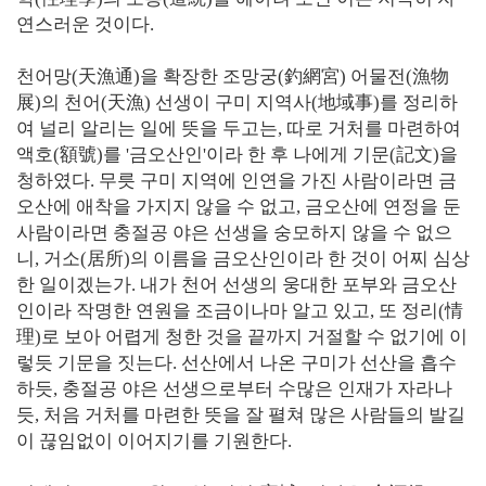
연스러운 것이다.
천어망(天漁通)을 확장한 조망궁(釣網宮) 어물전(漁物
展)의 천어(天漁) 선생이 구미 지역사(地域事)를 정리하
여 널리 알리는 일에 뜻을 두고는, 따로 거처를 마련하여
액호(額號)를 '금오산인'이라 한 후 나에게 기문(記文)을
청하였다. 무릇 구미 지역에 인연을 가진 사람이라면 금
오산에 애착을 가지지 않을 수 없고, 금오산에 연정을 둔
사람이라면 충절공 야은 선생을 숭모하지 않을 수 없으
니, 거소(居所)의 이름을 금오산인이라 한 것이 어찌 심상
한 일이겠는가. 내가 천어 선생의 웅대한 포부와 금오산
인이라 작명한 연원을 조금이나마 알고 있고, 또 정리(情
理)로 보아 어렵게 청한 것을 끝까지 거절할 수 없기에 이
렇듯 기문을 짓는다. 선산에서 나온 구미가 선산을 흡수
하듯, 충절공 야은 선생으로부터 수많은 인재가 자라나
듯, 처음 거처를 마련한 뜻을 잘 펼쳐 많은 사람들의 발길
이 끊임없이 이어지기를 기원한다.