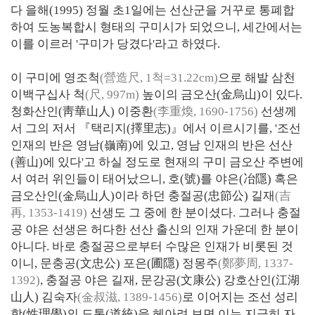
다 을해(1995) 정월 초1일에는 선산군을 거꾸로 통폐합
하여 도농복합시 형태의 구미시가 되었으니, 세간에서는
이를 이르러 '구미가 당겼다'라고 하였다.
이 구미에 영조척
(營造尺, 1척=31.22cm)
으로 해발 삼천
이백구십사 척
(尺, 997m)
높이의 금오산(金烏山)이 있다.
청화산인(靑華山人) 이중환
(李重煥, 1690-1756)
선생께
서 그의 저서 『택리지(擇里志)』에서 이르시기를, '조선
인재의 반은 영남(嶺南)에 있고, 영남 인재의 반은 선산
(善山)에 있다'고 하실 정도로 현재의 구미 금오산 주변에
서 여러 위인들이 태어났으니, 호(號)를 야은(冶隱) 혹은
금오산인(金烏山人)이라 하던 충절공(忠節公) 길재
(吉
再, 1353-1419)
선생도 그 중에 한 분이셨다. 그러나 충절
공 야은 선생은 허다한 선산 출신의 인재 가운데 한 분이
아니다. 바로 충절공으로부터 수많은 인재가 비롯된 것
이니, 문충공(文忠公) 포은(圃隱) 정몽주
(鄭夢周, 1337-
1392)
, 충절공 야은 길재, 문강공(文康公) 강호산인(江湖
山人) 김숙자
(金叔滋, 1389-1456)
로 이어지는 조선 성리
학(性理學)의 도통(道統)을 헤아려 보면 이는 지극히 자