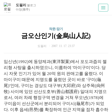
도필리
블로그
아정(雅亭)
작문/잡기
금오산인기(金烏山人記)
도필리
2007. 11. 17. 23:37
임신년(1992)에 동양제과(東洋製菓)에서 포도과즙의 젤
리형 사탕을 출시하였으니, 이름하여 '마이구미'이다. 당
시 자못 인기가 있어 월 20억 원의 판매고를 올렸다. 이
마이구미 때문에 지명도를 올렸던 곳이 바로 '구미(龜
尾)'인데, 구미는 경상도 대구부(大邱府)와 상주목(尙州
牧) 사이에 있던 선산도호부(善山都護府) 일대의 지명으
로서, 여러 차례 행정구역 변경을 거쳐 무오년(1978)에
구미읍이 선산군에서 분리되어 구미시(龜尾市)가 되었
다. 이후 읍세(邑勢)를 확장하며 인근 지역을 점차 흡수하