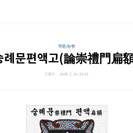
작문/논변
숭례문편액고(論崇禮門扁額
도필리
2008. 2. 16. 16:25