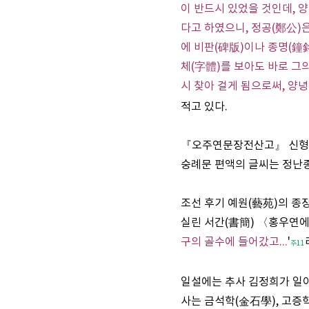
이 반드시 있었을 것인데, 
다고 하였으니, 정공(鄭公)은
에 비판(碑版)이나 종명(鐘
체(字體)를 보아도 바로 그
시 찾아 걸게 됨으로써, 양
적고 있다.
『오주연문장전산고』 신형(
숭례문 편액의 글씨는 정난
조선 후기 예원(藝苑)의 종장
실린 서간(書簡) 〈홍우연에
구의 골수에 들어갔고...
'
주11
일설에는 추사 김정희가 일이
사는 금석학(金石學), 고증