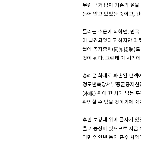
무런 근거 없이 기존의 설을
들어 알고 있었을 것이고, 
들리는 소문에 의하면, 민국
이 발견되었다고 하지만 따로 
월에 동지총제(同知摠制)로 
것이 된다. 그런데 이 시기
숭례문 화재로 파손된 편액이
정모년죽당서', '중군총제신
(本板) 뒤에 한 치가 넘는
확인할 수 있을 것이기에 쉽
후판 보강재 위에 글자가 있
을 가능성이 있으므로 지금 
다면 임인년 등의 중수 사업