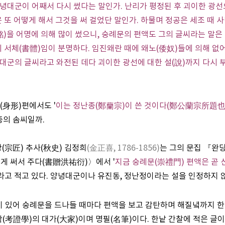
양녕대군이 어째서 다시 썼다는 말인가. 난리가 평정된 후 괴이한 광선
 또 어떻게 해서 그것을 써 걸었단 말인가. 하물며 정공은 세조 때 
銘)을 어명에 의해 많이 썼으니, 숭례문의 편액도 그의 글씨라는 말은 
의 서체(書體)임이 분명하다. 임진왜란 때에 왜노(倭奴)들에 의해 없
녕대군의 글씨라고 와전된 데다 괴이한 광선에 대한 설(說)까지 다시 
身形)편에서도 '
이는 정난종(鄭蘭宗)이 쓴 것이다(鄭公蘭宗所題也)
종의 솜씨일까.
(宗匠) 추사(秋史) 김정희
(金正喜, 1786-1856)
는 그의 문집 『
게 써서 주다(書贈洪祐衍)〉에서 '
지금 숭례문(崇禮門) 편액은 곧 
라고 적고 있다. 양녕대군이나 유진동, 정난정이라는 설을 인정하지 
 있어 숭례문을 드나들 때마다 편액을 보고 감탄하며 해질녘까지 한
학(考證學)의 대가(大家)이며 명필(名筆)이다. 한낱 간찰에 적은 글이