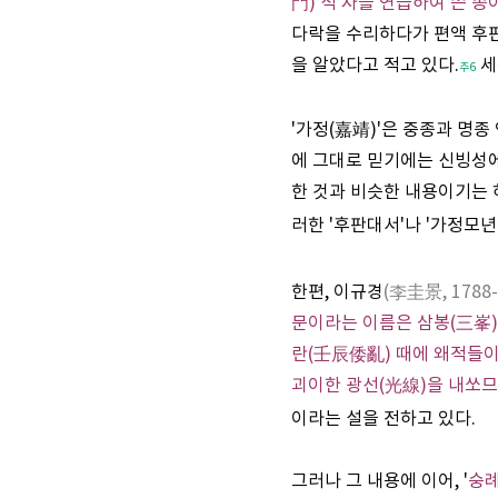
門) 석 자를 연습하여 쓴 종
다락을 수리하다가 편액 후판
을 알았다고 적고 있다.
세
주6
'가정(嘉靖)'은 중종과 명
에 그대로 믿기에는 신빙성에 
한 것과 비슷한 내용이기는 하
러한 '후판대서'나 '가정모
한편, 이규경
(李圭景, 1788-
문이라는 이름은 삼봉(三峯)
란(壬辰倭亂) 때에 왜적들이
괴이한 광선(光線)을 내쏘므
이라는 설을 전하고 있다.
그러나 그 내용에 이어, '
숭례