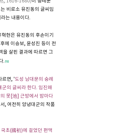
, 1616-1680)
이 숭례문
고는 비로소 유진동의 글씨임
라는 내용이다.
 유혁현은 유진동의 후손이기
 후에 이승보, 윤성진 등이 전
액을 살핀 결과에 따르면 그
다.
주8
면, '
도성 남대문의 숭례
대군의 글씨라 한다. 임진왜
의 못[池] 근방에서 밤마다
서, 여전히 양녕대군의 작품
 국초(國初)에 걸었던 편액