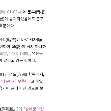
丑時, 01-03시)
에 문루(門樓)
重層)이 붕괴되었음에도 불구
 때문이다.
점정(點睛)이 바로 액자(額
련하여 설(說)이 적지 아니하
蘭宗, 1433-1489)
, 유진동
이 갈리고 있는 것이다.
』 경도(京都) 항목에서,
 남대문이라 부른다.
'고 하였
습되어 널리 퍼진 것으로 보
薜茘新志)에, '
숭례문이란