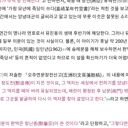
이가 수백 장 전해진다.
'고 전하면서, 숙종 때 장신(將臣) 유혁연
(柳赫然
에 '가정 모년에 죽당이 쓰다(嘉靖某年竹堂書)'라는 적힌 것을 보
간에서는 양녕대군의 글씨라고 알고 있는데 무룻 이것은 잘못된 소리
종 연간의 명나라 연호로서 유진동의 생애 후반기에 해당한다. 그러나
일부 의문이 있는 것이 사실이다. 물론, 이 야이기가 훗날 약 200년
지만, 민국(民國) 임인년(1962)
에 숭례문을 해체 보수하면서 편
주7
년죽당서' 등의 흔적이 없었다고 하므로 이 설을 확신하기가 더욱 어렵
?)
이 저술한 『오주연문장전산고(五洲衍文長箋散稿)』의 내용에 따르
 정도전(鄭道傳)이 지은 것이요, 그 액자는 세상에서 전하기를 양녕
 그 액자를 떼어 버려 유실되었는데, 왜란이 평정된 후 남문(南門) 밖
로 그곳을 발굴하여 다시 이 액자를 찾아 걸었다고 한다.
'
라고 하면
주9
문의 편액은 정난종(鄭蘭宗)이 쓴 것이다.
'라고 단정하고, '
그렇다면