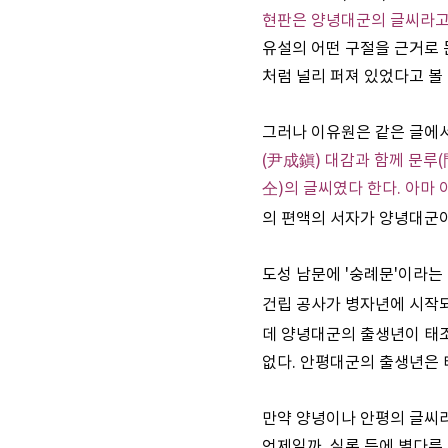
현판은 양녕대군의 글씨라고
유설의 어떤 구절을 근거로 
처럼 널리 퍼져 있었다고 볼 
그러나 이유원은 같은 글에서,
(尹成鎭) 대감과 함께 문루
仝)의 글씨였다 한다. 아마 
의 편액의 서자가 양녕대군이
도성 남문에 '숭례문'이라는 이
건립 공사가 병자년에 시작
데 양녕대군의 출생년이 태조
없다. 안평대군의 출생년은 
만약 양녕이나 안평의 글씨라
언제일까. 실록 등에 별다른