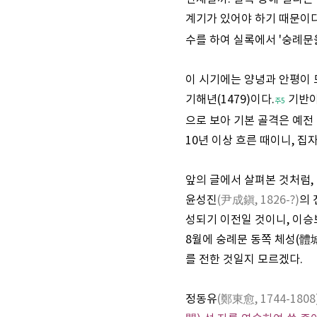
계기가 있어야 하기 때문이다.
수를 하여 실록에서 '숭례문
이 시기에는 양녕과 안평이 
기해년(1479)이다.
기반이
주5
으로 보아 기본 골격은 예전
10년 이상 흐른 때이니, 집
앞의 글에서 살펴본 것처럼
윤성진
(尹成鎭, 1826-?)
의 
성되기 이전일 것이니, 이승
8월에 숭례문 동쪽 체성(體
를 전한 것일지 모르겠다.
정동유
(鄭東愈, 1744-1808