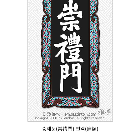
숭례문(崇禮門) 편액(扁額)