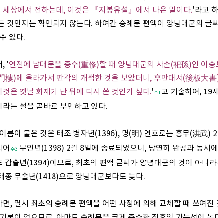
 세상에서 전하는데, 이것은 『지봉유설』에서 나온 말이다.
'라고 
든 것인지는 확인되지 않는다. 하여간 숭례문 편액이 양녕대군의 글
수 있다.
 '
연전에 남대문을 중수(重修)할 때 양녕대군의 사손(祀孫)인 이승
(門樓)에 올라가서 판각의 개색한 것을 보았더니, 후판대서(後板大書
이것은 옛날 화재가 난 뒤에 다시 쓴 것인가 싶다.
'
고 기술하여, 19
주1
라는 설을 곧바로 부인하고 있다.
름이 붙은 것은 태조 병자년(1396), 명(明) 연호로는 홍무(洪武) 2
되어
무인년(1398) 2월 8일에 종료되었으니, 당연히 완공과 동시
주3
 갑술년(1394)이므로, 최초의 편액 글씨가 양녕대군의 것이 아니
태종 무술년(1418)으로 양녕대군보다도 늦다.
면, 필시 최초의 숭례문 편액을 어떤 사정에 의해 교체할 때 쓰여진 
 기록이 없으므로, 아마도 숭례문을 크게 중수한 직후일 가능성이 높다