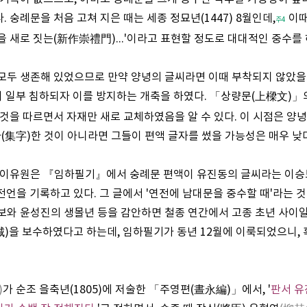
 숭례문을 처음 고쳐 지은 때는 세종 정묘년(1447) 8월인데,
이때
주4
을 새로 짓는(新作崇禮門)...'이라고 표현할 정도로 대대적인 중수를 
모두 생존해 있었으므로 만약 양녕의 글씨라면 이때 부착되지 않았을까
 일부 침하되자 이를 방지하는 개축을 하였다. 「상량문(上樑文)」
 것을 따르면서 자재만 새로 교체하였음을 알 수 있다. 이 시점은 양
자(集字)한 것이 아니라면 그들이 편액 글자를 썼을 가능성은 매우 낮
, 이유원은 『임하필기』에서 숭례문 편액이 유진동의 글씨라는 이승
전언을 기록하고 있다. 그 글에서 '연전에 남대문을 중수할 때'라는
보와 윤성진의 생몰년 등을 감안하면 철종 연간에서 고종 초년 사이일 것
城)을 보수하였다고 하는데, 임하필기가 동년 12월에 이룩되었으니, 
)
가 순조 을축년(1805)에 저술한 「주영편(晝永編)」에서, '
판서 유