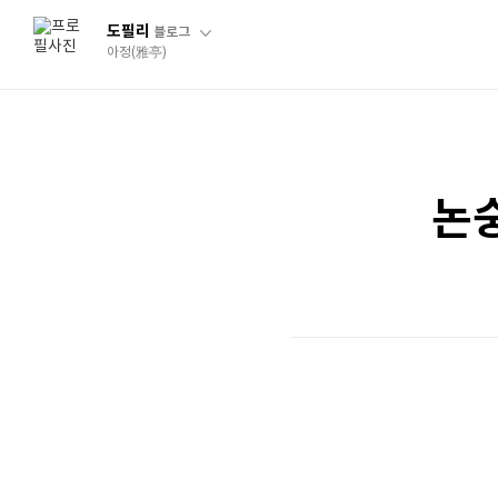
도필리
블로그
아정(雅亭)
논