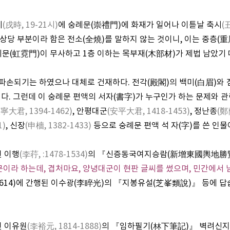
시
(戌時, 19-21시)
에 숭례문(崇禮門)에 화재가 일어나 이튿날 축시
(
 상당 부분이라 함은 전소(全燒)를 말하지 않는 것이니, 이는 중층(
예문(虹霓門)이 무사하고 1층 이하는 목부재(木部材)가 제법 남았기
파손되기는 하였으나 대체로 건재하다. 전각(殿閣)의 백미(白眉)와 
이다. 그런데 이 숭례문 편액의 서자(書字)가 누구인가 하는 문제와 관
寧大君, 1394-1462)
, 안평대군
(安平大君, 1418-1453)
, 정난종
(鄭
1)
, 신장
(申檣, 1382-1433)
등으로 숭례문 편액 석 자(字)를 쓴 인물
된 이행
(李荇, :1478-1534)
의 『신증동국여지승람(新增東國輿地勝覽)
문이라 하는데, 겹처마요, 양녕대군이 현판 글씨를 썼으며, 민간에서
(1614)에 간행된 이수광(李睟光)의 『지봉유설(芝峯類說)』 등에 답
진 이유원
(李裕元, 1814-1888)
의 『임하필기(林下筆記)』 벽려신지(