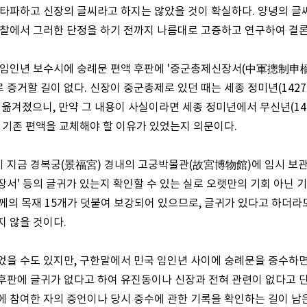
 타파하고 신장의 글씨라고 하지는 않았을 것이 확실하다. 양녕의 
간찰에서 그러한 단정을 하기 전까지 나름대로 고증하고 연구하여 결론
 임인년 보수시에 숭례문 편액 후판에 '중군총제신장서(中軍摠制申檣
증거할 길이 없다. 신장이 중군총제로 있던 때는 세종 정미년(1427) 
옮겨졌으니, 만약 그 내용이 사실이라면 세종 정미년에서 무신년(14
에 기존 편액을 교체해야 할 이유가 있었는지 의문이다.
 지금 경복궁(景福宮) 경내의 고궁박물관(故宮博物館)에 임시 보관되
장서' 등의 글귀가 있는지 확인할 수 있는 실로 오랫만의 기회 아닌 
 두께의 목재 15개가 덧붙여 보강되어 있으므로, 글귀가 있다고 하더
지 않을 것이다.
었을 수도 있지만, 구한말에서 민국 임인년 사이에 숭례문을 중수하
후판에 글귀가 없다고 하여 유진동이나 신장과 전혀 관련이 없다고 단
에 참여한 자의 증언이나 당시 중수에 관한 기록을 확인하는 길이 남은