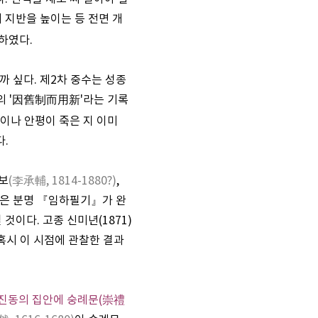
 지반을 높이는 등 전면 개
하였다.
 싶다. 제2차 중수는 성종
의 '因舊制而用新'라는 기록
녕이나 안평이 죽은 지 이미
다.
보
(李承輔, 1814-1880?)
,
 것은 분명 『임하필기』가 완
이다. 고종 신미년(1871)
혹시 이 시점에 관찰한 결과
진동의 집안에 숭례문(崇禮