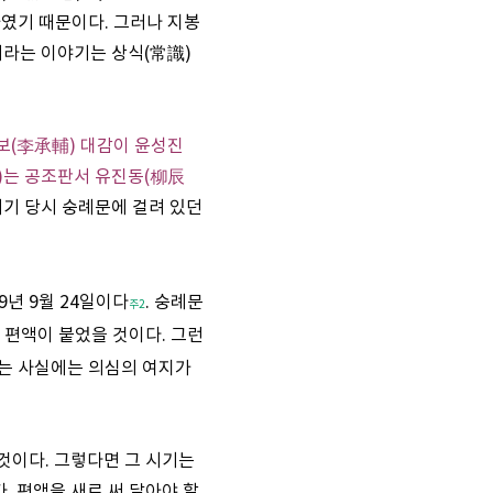
하였기 때문이다. 그러나 지봉
씨라는 이야기는 상식(常識)
보(李承輔) 대감이 윤성진
)는 공조판서 유진동(柳辰
세기 당시 숭례문에 걸려 있던
9년 9월 24일이다
. 숭례문
주2
에 편액이 붙었을 것이다. 그런
라는 사실에는 의심의 여지가
것이다. 그렇다면 그 시기는
. 편액을 새로 써 달아야 할