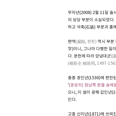
무자년(2008) 2월 11일 술
의 상당 부분이 소실되었다.
하고 석축(石築) 부분과 홍
편액
(扁額, 현판)
역시 부분 
字)이니, 그나마 다행한 일
다. 문헌에 따라 양녕대군
(讓
(柳辰仝:柳辰同, 1497-156
중종 경인년(1530)에 편찬
'
(경성의) 정남쪽 문을 숭례
으니, 이 설이 광해 갑인년
인다.
고종 신미년(1871)에 쓰여