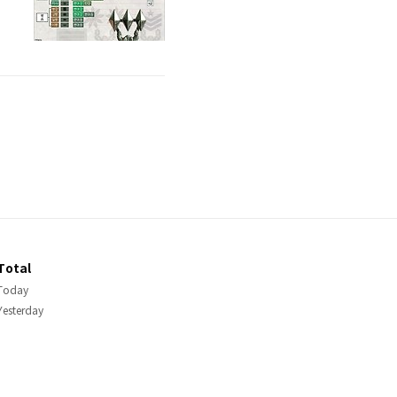
급
은
上
Total
Today
Yesterday