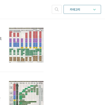
카테고리
혹
사
다
관