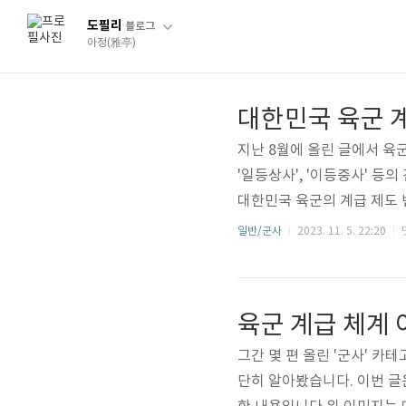
도필리
블로그
아정(雅亭)
대한민국 육군 
지난 8월에 올린 글에서 육
'일등상사', '이등중사' 
대한민국 육군의 계급 제도
것처럼 적색 바탕은 장성(將星
일반/군사
2023. 11. 5. 22:20
관(準士官), 녹색은 부사관(
음 해인 1946년 1월 1
마련됩니다.영관 : 정령(正領)
육군 계급 체계
하사관 : 대..
그간 몇 편 올린 '군사' 카테
단히 알아봤습니다. 이번 글