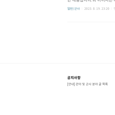
한 내용입니다.위 이미지는 
직책을 정리 및 기재한 것입
일반/군사
2023. 8. 19. 23:20
(領官級), 위관급(尉官級),
2017년 3월 21일 〈군
국무위원인 장관(長官)과 혼
兵)은 상등병(上等兵, C..
공지사항
[안내] 관아 및 군사 분야 글 목록