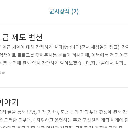
군사상식 (2)
계급 제도 변천
군 계급 체계에 대해 간략하게 살펴봤습니다(문서 새창열기 링크). 간
등의 검색어로 블로그를 찾아주시는 분들이 계시기에, 이번에는 건군 이후
 변동 내역에 관해 역시 간단하게 알아보겠습니다.지난 글에서 살펴본
, 장군), 보라색은 영관(領官), 파란색은 위관(尉官), 노란색은 준
댓글
副士官, 하사관), 갈색은 병급(兵級)입니다.1945년 8월 15일 해방 
5일에 남조선국방경비대 제1연대가 정식 창설하였으며, 이때 계급 명칭이
, 부령(副領), 참령(參領)위관 : 정위(正尉), 부위(副尉), 참위(參尉)
 이야기
고리 글을 통해 보병, 기갑(전차), 포병 등의 각급 부대 편성에 관해 간
은 그러한 군부대를 지휘하고 운영하는 주요 구성원의 계급 체계에 