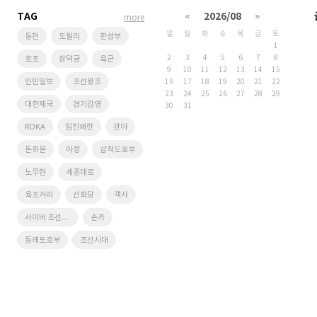
TAG
«
2026/08
»
more
일
월
화
수
목
금
토
동헌
도필리
한성부
1
2
3
4
5
6
7
8
호조
창덕궁
육군
9
10
11
12
13
14
15
인민일보
조선왕조
16
17
18
19
20
21
22
23
24
25
26
27
28
29
대한제국
경기감영
30
31
ROKA
임진왜란
관아
돈화문
아정
삼척도호부
노무현
세종대로
육조거리
선화당
객사
사이버 조선왕조
손카
동래도호부
조선시대