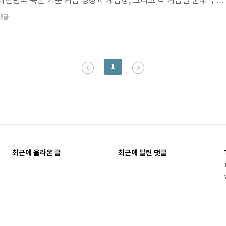
대한민국 육군 기준 계급 명칭과 계급장, 그리고 각 계급별 군대 주요
니다.전체 20단계로 구성된 군대 계급은 크게 장성급(將星級), 영관
댓글
 준사관(準士官), 부사관(副士官), 병(兵) 등으로 구분됩니다. 장성급
인사법〉 개정 이전에는 장관(將官)으로 되어 있었으나 한글로 표기할 때
동될 수 있기 때문에 장성(將星)으로 수정되었습니다. 병급의 상병(
1
최근에 올라온 글
최근에 달린 댓글