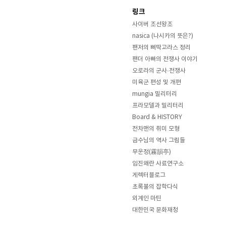
링크
사이버 조선왕조
nasica (나시카의 뜻은?)
팬저의 삐딱고라스 정리
팬더 아빠의 전쟁사 이야기
오로라의 군사·전쟁사
미육군 편성 및 개편
mungia 밀리터리
프라모델과 밀리터리
Board & HISTORY
전차맨의 취미 모형
금수님의 역사 그림들
무운정(霧韻亭)
임진왜란 사료연구소
게렉터블로그
초록불의 잡학다식
외계인 마틴
대한민국 문화재청