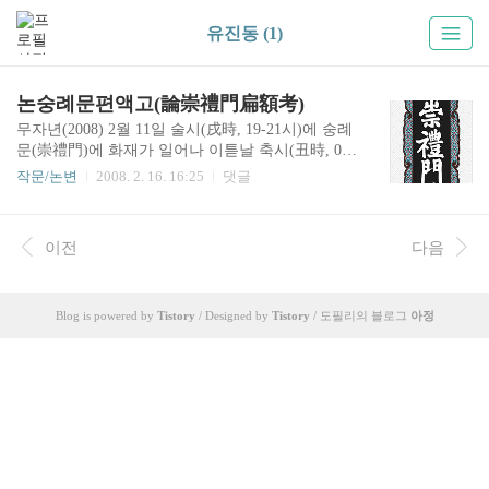
유진동 (1)
논숭례문편액고(論崇禮門扁額考)
무자년(2008) 2월 11일 술시(戌時, 19-21시)에 숭례
문(崇禮門)에 화재가 일어나 이튿날 축시(丑時, 01-
03시)에 문루(門樓)의 상당 부분이 소실되었다. 상
작문/논변
2008. 2. 16. 16:25
댓글
당 부분이라 함은 전소(全燒)를 말하지 않는 것이
니, 이는 중층(重層)이 붕괴되었음에도 불구하고
석축(石築) 부분과 홍예문(虹霓門)이 무사하고 1층
이전
다음
이하는 목부재(木部材)가 제법 남았기 때문이다.
편액(扁額, 현판) 역시 부분 파손되기는 하였으나
대체로 건재하다. 전각(殿閣)의 백미(白眉)와 점정
(點睛)이 바로 액자(額字)이니, 그나마 다행한 일이
Blog is powered by
Tistory
/ Designed by
Tistory
/ 도필리의 블로그
아정
다. 그런데 이 숭례문 편액의 서자(書字)가 누구인
가 하는 문제와 관련하여 설(說)이 적지 아니하다.
문헌에 따라 양녕대군(讓寧大君, 1394-1462), 안평
대군(安平大君, 1418-1453),..