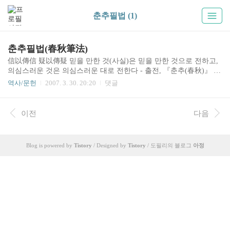
춘추필법 (1)
춘추필법(春秋筆法)
信以傳信 疑以傳疑 믿을 만한 것(사실)은 믿을 만한 것으로 전하고,
의심스러운 것은 의심스러운 대로 전한다 - 출전, 『춘추(春秋)』 곡
량전 「단공5년」
역사/문헌
2007. 3. 30. 20:20
댓글
이전
다음
Blog is powered by
Tistory
/ Designed by
Tistory
/ 도필리의 블로그
아정