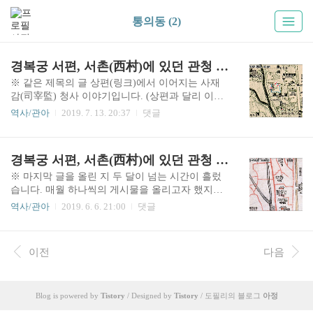
통의동 (2)
경복궁 서편, 서촌(西村)에 있던 관청 사재감(司宰監) 터 - 하편
※ 같은 제목의 글 상편(링크)에서 이어지는 사재
감(司宰監) 청사 이야기입니다. (상편과 달리 이번
에는 문체를 원래대로 써 보겠습니다.) 지난 상편
역사/관아
2019. 7. 13. 20:37
댓글
에서 재정을 담당한 호조(戶曹) 관청의 속아문(屬
衙門, 소속 관청)인 사재감의 위치를 살펴봤다. 이
번 하편은 사재감 청사 터의 변천을 중심으로 하는
경복궁 서편, 서촌(西村)에 있던 관청 사재감(司宰監) 터 - 상편
내용이다. 위 8번 지도는 1915년에 측량된 〈경성
지형도(京城地形圖)〉의 일부분이다. 상편의 6번
※ 마지막 글을 올린 지 두 달이 넘는 시간이 흘렀
지도와 동일하게 일본 참모본부(參謀本部) 육지측
습니다. 매월 하나씩의 게시물을 올리고자 했지만,
량부(陸地測量部)에서 제작한 1만 분의 1 축적 지
역시나 쉽지 않은 것 같습니다. 원래 올리려던 글이
역사/관아
2019. 6. 6. 21:00
댓글
형도이다. 사재감 터를 하늘색으로 표시했는데, 상
있었는데, 자료 수집과 이미지 작업, 집필 등에 계
편의 7번 실측 도면에서 살펴본 건물 3채가 표시되
속 시간이 투입되다 보니.. 어느덧 소논문 수준으로
어 있다. 빨간 화살표로 표시한 것이 그것으로, 위
방대(?)해졌기에 조금 더 간결하게 다듬고 정리해
이전
다음
에서부터 차례대로 신당(神堂, 부군당), 대청(大
야 할 필요성을 느끼고 있습니다. 그래서 차일피일
廳), 주접실(住接室)이..
하다 이렇게 시간이 지났고요. 일단 이번 글은 예비
로 준비하던 사재감 이야기로 대체합니다. 이 글도
짧게 쓰려고 했지만, 이것저것 덧붙이다 보니 이미
Blog is powered by
Tistory
/ Designed by
Tistory
/ 도필리의 블로그
아정
지 숫자가 원래 글의 절반을 넘었네요. (이번에는