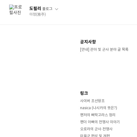
도필리
블로그
아정(雅亭)
공지사항
[안내] 관아 및 군사 분야 글 목록
링크
사이버 조선왕조
nasica (나시카의 뜻은?)
팬저의 삐딱고라스 정리
팬더 아빠의 전쟁사 이야기
오로라의 군사·전쟁사
미육군 편성 및 개편