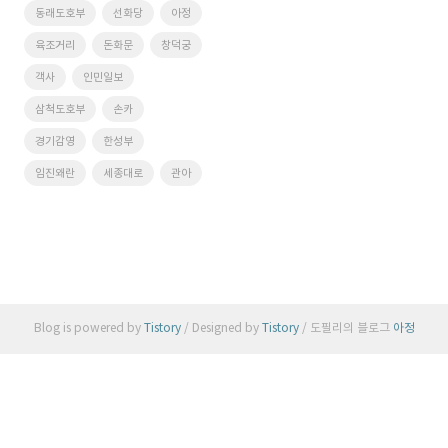
동래도호부
선화당
아정
육조거리
돈화문
창덕궁
객사
인민일보
삼척도호부
손카
경기감영
한성부
임진왜란
세종대로
관아
Blog is powered by
Tistory
/ Designed by
Tistory
/ 도필리의 블로그
아정