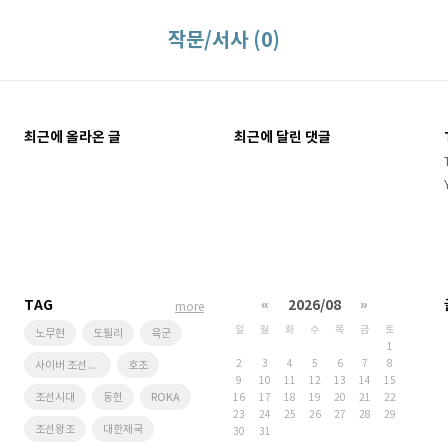
작문/서사 (0)
최근에 올라온 글
최근에 달린 댓글
TAG
«
2026/08
»
more
일
월
화
수
목
금
토
노무현
도필리
육군
1
2
3
4
5
6
7
8
사이버 조선왕조
호조
9
10
11
12
13
14
15
조선시대
동헌
ROKA
16
17
18
19
20
21
22
23
24
25
26
27
28
29
조선왕조
대한제국
30
31