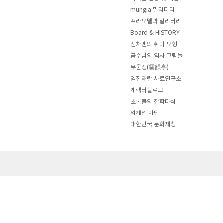
mungia 밀리터리
프라모델과 밀리터리
Board & HISTORY
전차맨의 취미 모형
금수님의 역사 그림들
무운정(霧韻亭)
임진왜란 사료연구소
게렉터블로그
초록불의 잡학다식
외계인 마틴
대한민국 문화재청