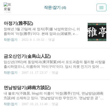
작문/잡기 (4)
아정기(雅亭記)
정해년 3월 23일에 새 정자[亭]를 낙성하였으니, 이
름하여 '아정(雅亭)'이다. 본래 암파소(岩破所, emp
as)에 운암(李雲) 이공[李公德武]의 생전 거처가 있
작문/잡기
2022. 9. 1. 19:32
댓글
었는데, 이 역시 '아정'이라 불렀다. 그러나 세 칸
[三間] 초가(草家)의 모습을 띄고 있었으므로, 오늘
날 정자를 지어 낙성한 것을 두고 '이건(移建)'이라
금오산인기(金烏山人記)
하지 않는다. 갑신년 9월 초6일에 운암 이공이 졸
(卒)하자 공의 백씨(伯氏)인 경재(景齋) 이공[李公
임신년(1992)에 동양제과(東洋製菓)에서 포도과즙의 젤리형 사탕을
德文]이 초가를 맡아 머물렀고, 을유년 7월 28일에
출시하였으니, 이름하여 '마이구미'이다. 당시 자못 인기가 있어 월 2
나 하은(河銀)에게 물려주었다. 그러나 초가 주위
0억 원의 판매고를 올렸다. 이 마이구미 때문에 지명도를 올렸던 곳
작문/잡기
2007. 11. 17. 23:37
댓글
가 암석으로 둘러싸여 있어 지세가 험하고 터가 협
이 바로 '구미(龜尾)'인데, 구미는 경상도 대구부(大邱府)와 상주목
소하기 때문에 장구한 계책을 펼 곳이 되지 못하기
(尙州牧) 사이에 있던 선산도호부(善山都護府) 일대의 지명으로서,
에 새로운 곳에 터를 잡아 정자를 짓게 되었다. 그
여러 차례 행정구역 변경을 거쳐 무오년(1978)에 구미읍이 선산군에
면남방담기(綿南方談記)
리하여 길지(吉地)를 구한 끝에 면남방담(..
서 분리되어 구미시(龜尾市)가 되었다. 이후 읍세(邑勢)를 확장하며
내 불로거(不路居, blog)의 이름이 '아정(雅亭)'인데, 면남방담(綿南
인근 지역을 점차 흡수하다 을해(1995) 정월 초1일에는 선산군을 거
方談)에 소재하고 있다. '면남방담'이란 무엇인가. '면남방'은 곧 '면
꾸로 통폐합하여 도농복합시 형태의 구미시가 되었으니, 세간에서
(綿)으로 된 남방(南方)'을 말하는 것이니, 이를 서학(西學) 문자로
는 이를 이르러 '구미가 당겼다'라고 하였다. 이 구미에 영조척(營造
작문/잡기
2007. 10. 21. 11:40
댓글
풀어서 쓰면 '남방풍의 셔츠(shirt)'가 된다. 왜어(倭語) 남만(南蠻, な
尺, 1척=31.22cm)으로 해발 삼천..