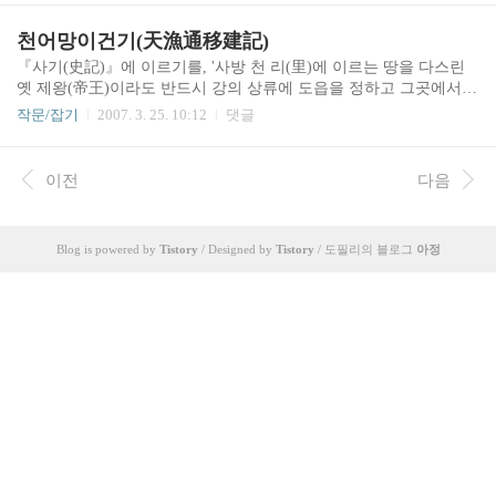
んばん)에서 비롯되었다고도 한다. '담'은 문자 그대로 '이야기(stor
y)'를 뜻하므로, 면남방담은 즉 '티스토리(tistory)'의 한역(漢譯)이다.
천어망이건기(天漁通移建記)
본래 아정은 암파소(岩破所, empas)에 위치하고 있었다. 그러나 그곳
『사기(史記)』에 이르기를, '사방 천 리(里)에 이르는 땅을 다스린
의 자리가 협소하고 교통이 불편하여 장구한 뜻을 펼칠 곳이 되지 못
옛 제왕(帝王)이라도 반드시 강의 상류에 도읍을 정하고 그곳에서
하기에 다른 거처를 찾게 되었고, 그러던 중에 천하 사람들이 면남방
기거하였다[古之帝者地方千里 必居上游]'고 하였다. 이는 세상에 큰
담을 평하여 말하기를, '불로거의 새로운 지평을 연 곳'이라..
작문/잡기
2007. 3. 25. 10:12
댓글
포부를 드러내 알리는 일에 있어 근거지가 확고하고 마땅해야 한다
는 것을 지칭한 것으로, 처한 풍수(運數)와 지세(地勢)가 운수(運數),
역량(力量) 등과 무관하지 않음을 또한 의미한다. 무릇 통신계(界)에
이전
다음
있어 사이토(思以土, site)나 불로거(不路居, blog), 민이혼(民而魂, mi
nihome)를 만들 때 주소와 계정이 얼마나 좋고 안정적인가 하는 것
이 활성화의 중대 변수로 작용하므로, 이러한 원칙은 고금(古今)을
Blog is powered by
Tistory
/ Designed by
Tistory
/ 도필리의 블로그
아정
관통하여 그대로 적용된다. 이치가 이러하니, 어찌 유념하지 않을 수
있겠는가. 천어통신망..