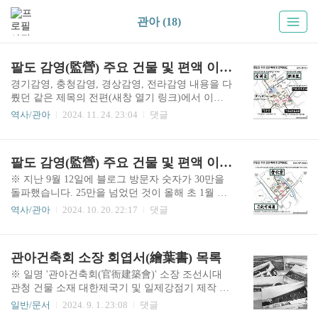
관아 (18)
팔도 감영(監營) 주요 건물 및 편액 이야기 하편 - 황해 강원 평안 함경도
경기감영, 충청감영, 경상감영, 전라감영 내용을 다
뤘던 같은 제목의 전편(새창 열기 링크)에서 이어
지는 글입니다. 예고했던 것처럼 이번 편에서는 황
역사/관아
2024. 11. 24. 23:04
댓글
해감영, 강원감영, 평안감영, 함경감영에 대해 알아
보겠습니다.5. 황해감영황해감영(黃海監營)은 황
해도 해주목(海州牧)에 있었습니다. 해주읍성 서문
팔도 감영(監營) 주요 건물 및 편액 이야기 상편 - 경기 충청 경상 전라도
(西門)인 선위문(宣威門) 안쪽에 자리하고 있었으
며, 일제강점기를 거치면서 감영 앞 연못에 있던 부
※ 지난 9월 12일에 블로그 방문자 숫자가 30만을
용당(芙蓉堂)을 제외한 거의 모든 건물이 사라졌습
돌파했습니다. 25만을 넘었던 것이 올해 초 1월 말
니다. 특히 관찰사가 공식 업무를 보던 선화당(宣
이었으니, 불과(?) 9개월 사이에 다시 5만이 증가한
역사/관아
2024. 10. 20. 22:17
댓글
化堂) 건물은 1927년에 황해도청을 신축하는 과정
것이네요. 20만에서 25만을 경과할 때는 7개월이
에서 민간에 불하(拂下, 매각)되었는데, 1935년에
걸렸던 것에 비하면 다소 느슨해진 감이 있기는 합
해주 시장 근처에서 선화당 건물을 바라본 감회 기
니다. 그리고 대부분 방문자는 블로그의 주 컨텐츠
관아건축회 소장 회엽서(繪葉書) 목록
록이 있는 것을 보면 온전히 다른 곳으로 이전되었
인 조선시대 관아 건축물에 관한 것이라기보다는
던 것으로 보입니다. 정확..
군사, 군대에 관한 게시물 때문에 찾아오신 분들이
※ 일명 '관아건축회(官衙建築會)' 소장 조선시대
죠. 아무튼 누구라도 많이 찾아주고, 또 가끔이지
관청 건물 소재 대한제국기 및 일제강점기 제작 회
만, 댓글이나 방명록을 써 주시면 운영자 입장에서
엽서(繪葉書) 가운데 일부 목록을 정리한 것입니
일반/문서
2024. 9. 1. 23:08
댓글
는 즐거운 일입니다. 인사는 이만 마치고 본문으로
다. 회엽서(絵葉書)는 당대에 사용된 일본어 단어