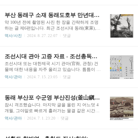
들어갑니다.2020년 9월에 올린 '조선시대 팔도 감
이며, '그림 회(繪)'라는 글자 뜻만 보면 그림엽서를
영 및 한성부의 편액 이야기' 글(새창 열기 링크)에
의미하지만 통상 사진엽서를 지칭합니다. 아래 목
부산 동래구 소재 동래도호부 만년대(萬年臺)
서 경기도, 충청도, 경상도 등 조선시대 팔도(八道)
록의 각 명칭은 엽서에 기재된 제목 또는 설명 기준
감영..
이 아닌, 각 지역별 및 분류별 나열에 따른 임의 기
약 100년 전에 촬영된 사진 한 장을 간략하게 조명
록입니다. 오류가 있을 수 있습니다.- 한성부1. 경
하는 글 제6편입니다. 최근 조선시대 동래(東萊),
복궁 광화문 4매 : 육조거리 전경2. 창덕궁 돈화문
현재 부산광역시 지역에 있던 동래도호부(東萊都
역사/사진
2024. 8. 27. 22:07
댓글
1매 (1908년 이전)3. 창덕궁 서편 일대 전경 4매4.
護府) 동헌(東軒), 부산포진(釜山浦鎭) 및 다대포진
경운궁 중층 중화전 1매 : 덕수궁5. 대한제국 통신
(多大浦鎭) 관아 건물에 관해 살펴봤는데, 이번 글
원 및 통감부 통신관리국 1매 : 공조 당상대청6. 조
역시 동래에 있던 '만년대'라는 군사 시설물에 대한
조선시대 관아 고증 자료 - 조선총독부 관유재산목록 기록물
선총독부 경찰관강습소 1매 : 이조, 한성부..
짧은 글입니다.위 사진은 일제강점기 때 발행된 동
래온천 근교 회엽서(繪葉書, 사진엽서) 시리즈 가
조선시대 또는 대한제국 시기 관아(官衙, 관청) 건
운데 3번(東來溫泉近郊ノ三)인 만년대 사진이며,
물에 대한 내용을 자주 올리고 있습니다. 틈틈이 관
오른쪽 위 컬러 그림은 1920년에 만년대를 그린 회
련 자료를 검색하고 수집하고 있는데, 지난 3월 초
역사/관아
2024. 7. 15. 23:05
댓글
화 작품 〈萬年台の夕(만년대의 저녁)〉 일부분입
에 일본 국립공문서관(國立公文書館, 国立公文書
니다. 작가는 츠지 가코(都路華香, 1870-1931)입니
館) 사이트에서 공개하고 있는 '조선총독부(朝鮮總
다. 만년대(萬年臺)는 동래읍성(東來邑城) 서북쪽
督府) 관유재산목록(官有財産目錄)' 기록물을 발견
동래 부산포 수군영 부산진성(釜山鎭城) 건물 배치 이야기
에 있던 군사훈련 공간이었습니다. 동래 지역의 육
(?)할 수 있었습니다. 국립공문서관은 우리나라의
군 군부대인..
국가기록원(國家記錄院)과 비슷한 기능을 하는 기
잠시 격조했습니다. 마지막 글을 올린 지 어느덧 4
관이라고 보면 됩니다.국립공문서관 사이트에서
개월, 그야말로 빠르게 흘러가는 물결 같은 시간의
검색되는 '관유재산목록'은 크게 일본 연호로 대정
연속입니다.본 블로그에서 걱정했던 삼척도호부
역사/관아
2024. 7. 1. 23:20
댓글
(大正) 11년인 1922년본, 그리고 소화(昭和) 7년인
동헌(202번 글 새창 열기) 복원 공사가 당초 예정대
1932년본의 2개로 나뉘는데, 본 글에서 중점적으로
로 진행되는 것 같습니다. 삼척시청 입찰 공사 문서
다룰 내용은 1932년본보다 이른 시기에 제작된 자
를 보니 복원 지역 위치가 여전히 성내동 14번지가