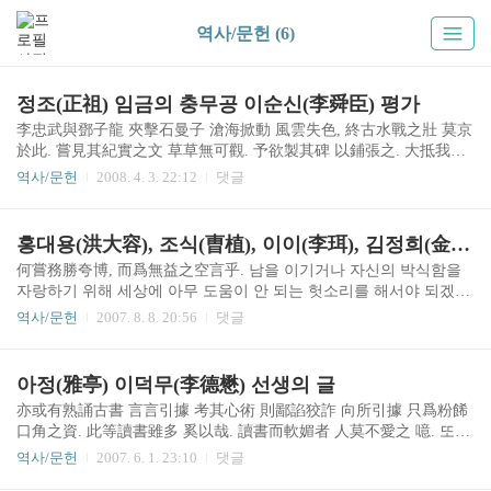
역사/문헌 (6)
정조(正祖) 임금의 충무공 이순신(李舜臣) 평가
李忠武與鄧子龍 夾擊石曼子 滄海掀動 風雲失色, 終古水戰之壯 莫京
於此. 嘗見其紀實之文 草草無可觀. 予欲製其碑 以鋪張之. 大抵我國
人物 若數文武兼備者 忠武一人惟當之. 이충무공(李忠武公)이 등자
역사/문헌
2008. 4. 3. 22:12
댓글
룡(鄧子龍)과 함께 석만자(石曼子:島津義弘)를 협공할 때 창해(滄海)
가 치솟아 오르고 풍운이 아연실색하였으니, 수전(水戰)의 장대함이
자고로 이보다 큰 적이 없었다. 일찍이 그에 대한 사실을 적은 글[紀
홍대용(洪大容), 조식(曺植), 이이(李珥), 김정희(金正喜) 선생의 글
實文]을 보았는데 초라하여 볼만한 것이 없었다. 그래서 내가 그의
何嘗務勝夸博, 而爲無益之空言乎. 남을 이기거나 자신의 박식함을
비문을 지어 그의 공로를 기술하여 드러내려고 하였다. 대체로 우리
자랑하기 위해 세상에 아무 도움이 안 되는 헛소리를 해서야 되겠는
나라의 인물 중에 문무(文武)를 겸비한 사람을 꼽는다면 충무공 한
가. - 출전, 담헌(湛軒) 홍대용(洪大容, 1731-1783)의 『담헌서내집
사람만이 해당된다고 하겠다. 至於李舜臣 眞千古以來忠臣名將. 若
역사/문헌
2007. 8. 8. 20:56
댓글
(湛軒書內集)』 권3. 手不知洒掃之節, 而口談天上之理, 夷考其行, 則
使出於中原 漢之諸葛孔明 亦未知孰爲雄而孰爲雌也. 至於壬辰討倭
反不如無知之人. 손으로는 조그만 일도 할 줄 모르면서 입으로만 하
之功 百世永..
늘의 이치에 대해 말하고 있는데, 그 행실을 살펴보면 도리어 무지한
아정(雅亭) 이덕무(李德懋) 선생의 글
사람만 못하다. - 출전, 남명 조식(曺植, 1501-1572)의 『남명집(南冥
亦或有熟誦古書 言言引據 考其心術 則鄙諂狡詐 向所引據 只爲粉餙
集)』 권2. 서(書) - 「어사 오건(吳健)에게 준 글(與吳御史書)」 昔
口角之資. 此等讀書雖多 奚以哉. 讀書而軟媚者 人莫不愛之 噫. 또한
者, 或問止謗之道, 文中子曰. 莫如自修. 請益, 曰. 無辨. 此言可爲學
옛글을 익히 외워 말끝마다 인용하는 자가 있으나 그 마음씨를 살피
者之法. 예전에 어떤 사람이 '남의 훼방을 그치게 하는 방법'을 묻자,
역사/문헌
2007. 6. 1. 23:10
댓글
면 교활하고, 소위 인용하는 것도 한갓 입술 꾸미는 자료로 삼을 뿐
왕통(王通:文中..