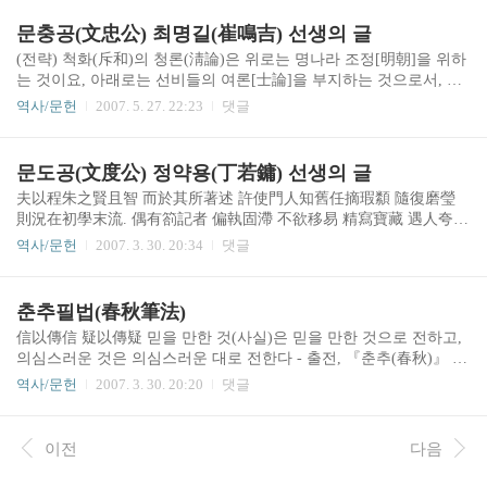
이다. 이런 식이라면 글을 아무리 많이 읽더라도 어디에 쓰겠는가.
글 읽어서 아첨하는 태도를 짓는 자를 누구나 사랑하다니, 슬프다. -
문충공(文忠公) 최명길(崔鳴吉) 선생의 글
출전, 아정(雅亭) 이덕무(李德懋, 1741-1793)의 『청장관전서(靑莊館
(전략) 척화(斥和)의 청론(淸論)은 위로는 명나라 조정[明朝]을 위하
全書)』 권29. 사소절3(士小節三) 사전(士典) 「교습(敎習)」
는 것이요, 아래로는 선비들의 여론[士論]을 부지하는 것으로서, 바
로 천지(天地)간 불변의 도[常經]이고 고금(古今)을 관통하는 의리
역사/문헌
2007. 5. 27. 22:23
댓글
[通義]입니다. 그 정론으로 삼는 바는 비록 삼척동자(三尺童子)라고
하여도 다 아는 것이니, 우리들이 어찌 모르겠습니까. 다만, 우리는
이 조선[東國]의 신하이므로, 나의 군부(임금)는 생각하지 않고 오로
문도공(文度公) 정약용(丁若鏞) 선생의 글
지 중국 조정[中朝]만을 위하는 것은 정도를 넘어서는[越津] 혐의가
夫以程朱之賢且智 而於其所著述 許使門人知舊任摘瑕纇 隨復磨瑩
없지 않습니다. 만력(萬曆) 황제가 (임진왜란 때) 나라를 구해 준 은
則況在初學末流. 偶有箚記者 偏執固滯 不欲移易 精寫寶藏 遇人夸示
덕[再造之恩]을 우리나라 군신[我東君臣) 가운데 어느 누가 감격하
要取贊譽. 或遭鍼砭 艴然不樂 强言飾非. 內육外吝 漫환苟縫者 其視
여 추대하지 않겠습니까. 다만, 우리나라[我國]가 생사의 위기를 당
역사/문헌
2007. 3. 30. 20:34
댓글
古先哲公天下之心 爲何如哉. 정자(程子)와 주자(朱子)처럼 훌륭하고
하여 어찌 옛날에 중흥시켜 준 것만을 ..
지혜로운 분도 자신의 저술에 대해서는 제자나 친구들에게 마음대
로 잘못을 지적하게 하여 그에 따라 다듬고 수정하였거늘, 하물며 학
춘추필법(春秋筆法)
문이 변변치 못한 자나 초학자(初學者)에 있어서랴. 학문이 변변치
信以傳信 疑以傳疑 믿을 만한 것(사실)은 믿을 만한 것으로 전하고,
못한 초학자는, 어쩌다가 쓴 글이 있으면 자신의 주장을 고집하여 절
의심스러운 것은 의심스러운 대로 전한다 - 출전, 『춘추(春秋)』 곡
대 바꾸려 하지 않으며, 깨끗이 옮겨써서 보물처럼 간직하고는 사람
량전 「단공5년」
을 만나면 과시하여 칭찬을 들으려 한다. 혹 잘못을 지적받으면 발끈
역사/문헌
2007. 3. 30. 20:20
댓글
하여 언짢은 기색을 짓고, 억지로 틀린 점을 변명한다. 속으로는 부
끄러워하..
이전
다음