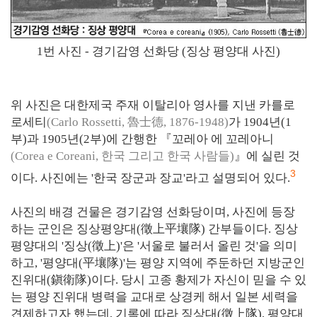
1번 사진 - 경기감영 선화당 (징상 평양대 사진)
위 사진은 대한제국 주재 이탈리아 영사를 지낸 카를로
로세티
(Carlo Rossetti, 魯士德, 1876-1948)
가 1904년(1
부)과 1905년(2부)에 간행한 『꼬레아 에 꼬레아니
(Corea e Coreani, 한국 그리고 한국 사람들)
』에 실린 것
3
이다. 사진에는 '한국 장군과 장교'라고 설명되어 있다.
사진의 배경 건물은 경기감영 선화당이며, 사진에 등장
하는 군인은 징상평양대(徵上平壤隊) 간부들이다. 징상
평양대의 '징상(徵上)'은 '서울로 불러서 올린 것'을 의미
하고, '평양대(平壤隊)'는 평양 지역에 주둔하던 지방군인
진위대(鎭衛隊)이다. 당시 고종 황제가 자신이 믿을 수 있
는 평양 진위대 병력을 교대로 상경케 해서 일본 세력을
견제하고자 했는데, 기록에 따라 징상대(徵上隊), 평양대