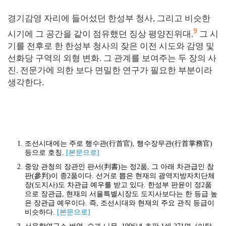
경기감영 자리에 들어섰던 한성부 청사, 그리고 비슷한
9
시기에 그 공간을 같이 점유했던 징상 평양진위대.
그 시
기를 전후로 한 한성부 청사의 잦은 이전 시도와 감영 및
선화당 구역의 외형 변화. 그 관계를 보여주는 두 장의 사
진. 전문가에 의한 보다 면밀한 연구가 필요한 부분이라
생각한다.
조선시대에는 주로 행수관(行首官), 행수장무관(行首掌務官)
등으로 호칭.
[본문으로]
중앙 관청의 장관인 판서(判書)는 정2품, 그 아래 차관급인 참
판(參判)이 종2품이다. 선거로 뽑은 현재의 광역지방자치단체
장(도지사)도 차관급 예우를 받고 있다. 한성부 판윤이 정2품
으로 장관급, 현재의 서울특별시장도 도지사보다는 한 등급 높
은 장관급 예우이다. 즉, 조선시대와 현재의 주요 관직 등급이
비슷하다.
[본문으로]