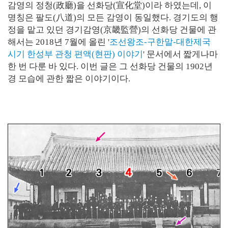
감영의 정청(政廳)을 선화당(宣化堂)이라 하였는데, 이
명칭은 팔도(八道)의 모든 감영이 동일했다. 경기도의 행
정을 맡고 있던 경기감영(京畿監營)의 선화당 건물에 관
해서는 2018년 7월에 올린 '
조선왕조-구한말-대한제국
시기 한성부 관청 편액(현판) 이야기
' 문서에서 짧게나마
한 번 다룬 바 있다. 이번 글은 그 선화당 건물의 1902년
경 모습에 관한 짧은 이야기이다.