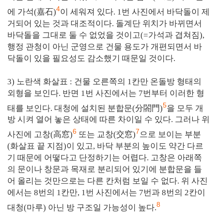
4
에 가석(嘉石)
이 세워져 있다. 1번 사진에서 바닥돌이 제
거되어 있는 것과 대조적이다. 돌계단 위치가 바뀌면서
바닥돌을 그대로 둘 수 없었을 것이고(=가석과 겹쳐짐),
행정 관청이 아닌 군영으로 건물 용도가 개편되면서 바
닥돌이 있을 필요성도 감소했기 때문일 것이다.
3) 노란색 화살표 : 건물 오른쪽의 1칸만 온돌방 형태의
외형을 보인다. 반면 1번 사진에서는 7번부터 이러한 형
5
태를 보인다. 대청에 설치된 분합문(分閤門)
을 모두 개
방 시켜 열어 놓은 상태에 따른 차이일 수 있다. 그러나 위
6
7
사진에 고창(高窓)
또는 교창(交窓)
으로 보이는 부분
(화살표 끝 지점)이 있고, 바닥 부분의 높이도 약간 다르
기 때문에 어떻다고 단정하기는 어렵다. 고창은 아래쪽
의 문이나 창문과 목재로 분리되어 있기에 분합문을 들
어 올리는 것만으로는 다른 칸처럼 보일 수 없다. 위 사진
에서는 8번의 1칸만, 1번 사진에서는 7번과 8번의 2칸이
8
대청(마루) 아닌 방 구조일 가능성이 높다.