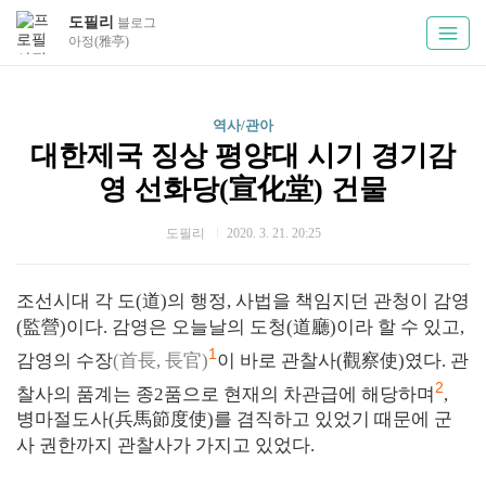
도필리
블로그
아정(雅亭)
역사/관아
대한제국 징상 평양대 시기 경기감
영 선화당(宣化堂) 건물
도필리
2020. 3. 21. 20:25
조선시대 각 도(道)의 행정, 사법을 책임지던 관청이 감영
(監營)이다. 감영은 오늘날의 도청(道廳)이라 할 수 있고,
1
감영의 수장
(首長, 長官)
이 바로 관찰사(觀察使)였다. 관
2
찰사의 품계는 종2품으로 현재의 차관급에 해당하며
,
병마절도사(兵馬節度使)를 겸직하고 있었기 때문에 군
사 권한까지 관찰사가 가지고 있었다.