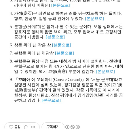
서울학연구소 번역, 숲과 나무, 1996년 초판 1쇄 271면. (이탈
리아어 원서 미확인)
[본문으로]
가석(嘉石)은 죄인으로 하여금 죄를 뉘우치도록 하는 돌이다.
형조, 한성부, 감영 등의 관아에 두었다.
[본문으로]
분합문(分閤門)은 접거나 펼 수 있는 문이다. 보통 상태에서는
창호지문 형태의 얇은 벽이 되고, 모두 접어서 위로 고정하면
공간이 개방된다.
[본문으로]
창문 위에 낸 작은 창
[본문으로]
분합문 위에 낸 채광창
[본문으로]
분합문은 통상 대청 또는 대청과 방 사이에 설치한다. 전면에
분합문으로 보이는 창 4개가 있으므로 단순한 방이 아닌, 대청
일 수 있지만, 역시 고창(高窓) 부분이 걸린다.
[본문으로]
『꼬레아 에 꼬레아니(Corea e Coreani)』에 '서울 군부대'라고
설명된 사진이 실려 있는데, 경기감영 정문을 찍은 것이고 '漢
城府(한성부)' 편액이 걸려 있었다. 각종 기록에도 이 시기에
한성부, 한성재판소, 진상 평양대가 경기감영(빈관) 자리를 공
유하고 있었다.
[본문으로]
공감
구독하기