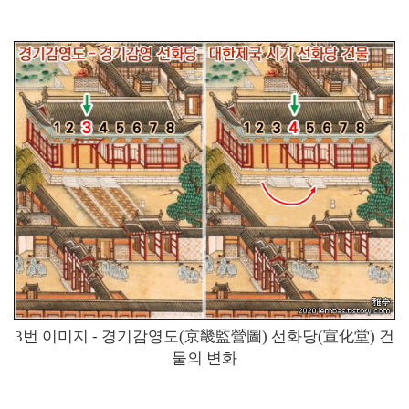
3번 이미지 - 경기감영도(京畿監營圖) 선화당(宣化堂) 건
물의 변화