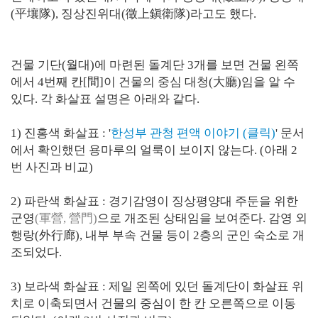
(平壤隊), 징상진위대(徵上鎭衛隊)라고도 했다.
건물 기단(월대)에 마련된 돌계단 3개를 보면 건물 왼쪽
에서 4번째 칸[間]이 건물의 중심 대청(大廳)임을 알 수
있다. 각 화살표 설명은 아래와 같다.
1) 진홍색 화살표 : '
한성부 관청 편액 이야기 (클릭)
' 문서
에서 확인했던 용마루의 얼룩이 보이지 않는다. (아래 2
번 사진과 비교)
2) 파란색 화살표 : 경기감영이 징상평양대 주둔을 위한
군영
(軍營, 營門)
으로 개조된 상태임을 보여준다. 감영 외
행랑(外行廊), 내부 부속 건물 등이 2층의 군인 숙소로 개
조되었다.
3) 보라색 화살표 : 제일 왼쪽에 있던 돌계단이 화살표 위
치로 이축되면서 건물의 중심이 한 칸 오른쪽으로 이동