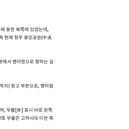
래 동헌 북쪽에 있었는데,
즉 현재 청주 중앙공원(中央
문에서 병마영으로 향하는 길
역의) 창고 부분으로, 병마절
, 우물[井] 표시 바로 왼쪽
2호 우물은 고려시대 이전 축