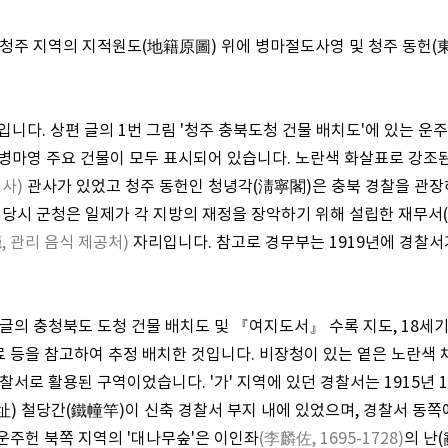
측량 청주 지역의 지적원도(地籍原圖) 위에 병마절도사영 및 청주 동헌(
입니다. 상편 글의 1번 그림 '청주 충북도청 건물 배치도'에 있는 운주
의 병마영 주요 건물이 모두 표시되어 있습니다. 노란색 화살표로 강조
지사)
관사가 있었고 청주 동헌인 청녕각(淸寧閣)은 충북 경찰을 관
 당시 군청은 일제가 각 지방의 재정을 장악하기 위해 설립한 재무서
, 관리 음식 제공처)
자리입니다. 참고로 경무부는 1919년에 경찰서
 글의 충청북도 도청 건물 배치도 및 『여지도서』 수록 지도, 18세
료 등을 참고하여 추정 배치한 것입니다. 비장청이 있는 옅은 노란색
경찰서로 활용된 구역이었습니다. '가' 지역에 있던 경찰서는 1915년 1
) 철당간(鐵幢竿)이 신축 경찰서 부지 내에 있었으며, 경찰서 동쪽
운주헌 북쪽 지역의 '대나무숲'은 이인좌
(李麟佐, 1695-1728)
의 난