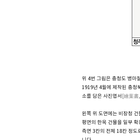
위 4번 그림은 충청도 병마
1919년 4월에 제작된 충
소를 담은 사진엽서
[繪葉書
왼쪽 위 도면에는 비장청 건
평면의 한옥 건물을 일부 확장
측면 3칸의 전체 18칸 정도로