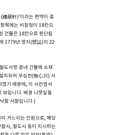
헌(禮羅軒)'이라는 편액이 걸
항목에는 비장청이 18칸으
청 건물은 18칸으로 판단됩
 1779년 영지(營誌)의 22
마절도사영 경내 건물에 소재
 설치되어 무심천(無心川) 서
하였기 때문에, 이 사진엽서
으로 보입니다. 배경 나뭇잎을
 낙찰 사찰입니다.)
원이 거느리는 인원으로, 해당
관찰사, 절도사 등이 지시하는