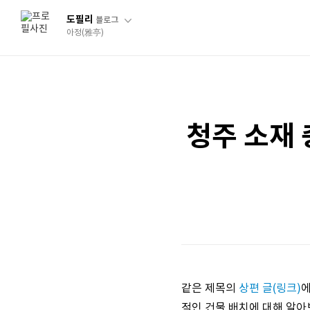
도필리
블로그
아정(雅亭)
청주 소재 
같은 제목의
상편 글(링크)
에
적인 건물 배치에 대해 알아