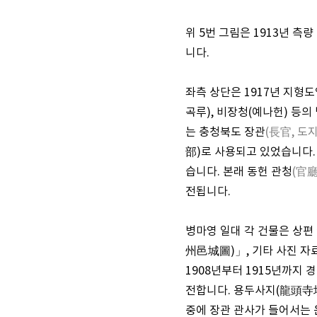
위 5번 그림은 1913년 
니다.
좌측 상단은 1917년 지형도
곡루), 비장청(예나헌) 등
는 충청북도 장관
(長官, 도
部)로 사용되고 있었습니다.
습니다. 본래 동헌 관청
(官廳
전됩니다.
병마영 일대 각 건물은 상편
州邑城圖)」, 기타 사진 자
1908년부터 1915년까지 
전합니다. 용두사지(龍頭寺址
중에 장관 관사가 들어서는 