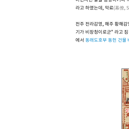
이런저런 일을 담당하거나 특
라고 하였는데, 막료
(幕僚, S
전주 전라감영, 해주 황해감영
기가 비장청이로군" 라고 짐
에서
동래도호부 동헌 건물 