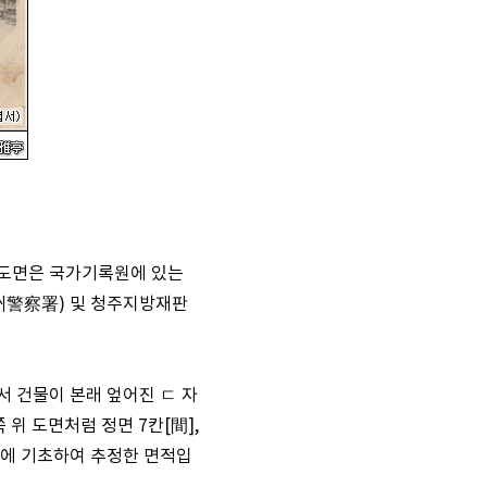
 도면은 국가기록원에 있는
淸州警察署) 및 청주지방재판
서 건물이 본래 엎어진 ㄷ 자
위 도면처럼 정면 7칸[間],
 도면에 기초하여 추정한 면적입