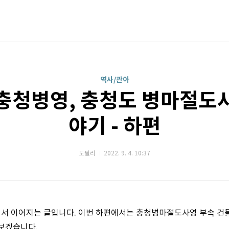
역사/관아
충청병영, 충청도 병마절도
야기 - 하편
도필리
2022. 9. 4. 10:37
서 이어지는 글입니다. 이번 하편에서는 충청병마절도사영 부속 건
보겠습니다.