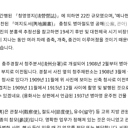
에 간행된 『청영영지(淸營營誌)』에 의하면 22칸 규모였으며, '예나
 편찬된 『여지도서(輿地圖書)』 충청도 병마절도영 공해
(公廨, 관아)
사진의 분홍색 추정선을 참고하면 19세기 후반 및 대한제국 시기 비장
이 지나는 동안 여러 차례 증축, 개축, 중건이 이루어졌을 것이기 때문에
않습니다.
에 충주경찰서 청주분서(淸州分署)로 개설되어 1908년 2월부터 병
축 부지로 이전됩니다. 경찰서 사진 옆의 청주재판소는 1908년 3월에
 청사로 있다가 1909년 11월에 위 사진에 보이는 신축 청사로 이전
치는 1909년 11월에서 1915년 12월 사이에 촬영 및 발행된 것
 있겠네요. (용화사는 상편에서 언급된 1937년 병마영 운주헌 건물
)은 관찰사(觀察使), 절도사(節度使), 유수(留守) 등 고위 지방 관
종의 참모(參謨)입니다. 명확한 업무가 정해져 있는 것은 아니었고 