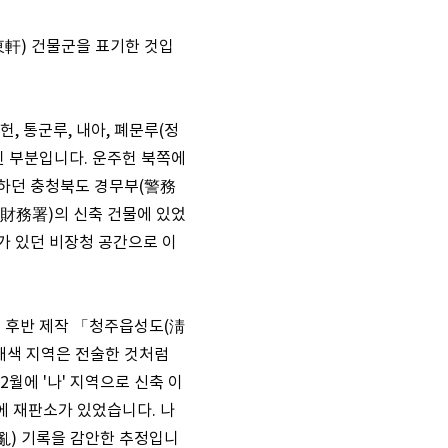
東軒) 건물군을 표기한 것입
헌, 통군루, 내아, 폐문루(정
된 부분입니다. 운주헌 북쪽에
장하던 충청북도 경무부(警務
(財務署)의 신축 건물에 있었
가 있던 비장청 공간으로 이
기 후반 제작 「청주읍성도(淸
 채색 지역은 전술한 것처럼
2월에 '나' 지역으로 신축 이
에 재판소가 있었습니다. 나
(亂) 기록을 감안한 추정입니