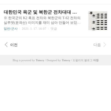
로 적용하였습니다.만일 중대에 화기소대가 있더
육군 및 북한군 전차대대 편제'입니다. 많은 분이
라도 실제 공격 또는 방어 작전시에는 화기소대가
관심을 가지고 계신 주제인 군사 분야에 관한 글을
대한민국 육군 및 북한군 전차대대 편제 (부대 편성 이야기)
장비한 6..
한 번 더 올려보겠습니다. 이번 글은 보병부대의 소
대, 분대 편성에 관한 내용입니다.※ 본 글은 대한
※ 한국군의 K2 흑표 전차와 북한군의 T-62 전차의
민국 국군 부대의 편성 또는 편제를 정확하게 정리
실루엣(윤곽선) 이미지를 재미 삼아 만들어 보았습
하거나 설명한 것이 아닙니다. 즉, 군부대의 기본적
니다. 그리고 내친김에 그 이미지를 활용하여 전차
일반/군사
2021. 1. 17. 16:07
댓글
인 편성 제도(시스템)를 가볍게 설명하는 글입니
대대 편성표를 만들어 봤네요. 정확한 고증을 거쳐
다. 항상 군사보안에 유의합니다.위 1번 그림의 편
만든 것이 아니기에, 특정한 시점의 특정한 부대 편
성표는 육군 보병부대의 소총분대 편성 사례입니
성표(편제표)를 완벽하게 보여주는 것은 아닙니다.
이전
다음
다. 소총분대를 보병분대라고도 하는데, 보병(步
(국군 부대 편성은 군사보안상의 이유 때문에 만약
兵, Infantry..
알고 있다고 해도 그대로 기재하기 어렵습니다. 참
고 차원에서 가볍게 읽어주세요.) 위 이미지는 대
한민국 육군[각주:1] 전차대대의 전차 편성표, 즉
Blog is powered by
Tistory
/ Designed by
Tistory
/ 도필리의 블로그
아정
전차 보유 편제의 한 사례입니다. 우리(민간인?)는
탱크(Tank)를 탱크라고 하지만, 군(軍)에서는 전차
(戰車)라고 표기하고 호칭합니다. 그리고 전차로
이루어진 부대를 기갑부대, 전차와 장갑차로 구성
된 부대를 ..