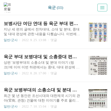
육군 (11)
보병사단 여단 연대 등 육군 부대 편성 이야기 (Feat. 북한군 련대 및 사단 편제)
지난 세 편의 글에서 전차대대, 소대 및 분대, 중대
및 대대 편성에 관한 내용을 다뤘습니다. 이번에는
대대의 상급 부대인 연대, 여단, 사단 등의 편성 시
일반/군사
2022. 9. 25. 13:08
댓글
스템에 대해 간략하게 알아보겠습니다.위 그림은
육군 보병부대 편성의 기본 체계를 보여주고 있습
니다. 하급 제대(단위부대) 3개가 모여서 상급 제대
육군 부대 보병대대 및 소총중대 편성 이야기 (Feat. 북한 조선인민군)
1개를 구성하며, 여기에 직할부대 몇 개가 부속되
는 형태입니다.파란색 네모는 각 부대를 이루는 주
상편 '보병부대의 소총소대 및 분대 이야기 (링
요 3개 하급 부대입니다. 그리고 빨간색 네모로 표
크)'에 이어 이번 하편에서는 중대, 대대 편성에 관
시된, 강력한 화력을 제공하는 (동급의 하급) 부대
한 내용을 알아보겠습니다.위 5번 그림의 편성표는
일반/군사
2022. 8. 20. 17:00
댓글
1개가 추가됩니다. 예를 들어, 소대(小隊)에는 화기
육군 보병부대의 소총중대(小銃中隊, Rifle Compan
분대, 중대(中隊)에는 화기소대, 대대(大隊)에는 중
y) 편성 사례입니다. 병과 명칭을 붙여서 보병중대
화기중대가 있습니다. 중화기의 '중'은 한자로 중
(步兵中隊, Infantry Company)라고 표기하기도 합니
육군 보병부대의 소총소대 및 분대 편성 이야기
(重, Heavy)입니다. 연대(聯隊)에는 연대 직할의 전
다.위 편성표는 화기소대(火器小隊, Weapons Platoo
투..
n) 없이 중대본부(中隊本部, Company Headquarters)
최근 몇 년 동안은 조선시대와 대한제국 시기의 관
와 3개 소총소대(小銃小隊, Rifle Platoon)로 이루어
아(官衙, 관청) 건물에 대한 이야기를 주로 올리고
진 1개 중대(中隊) 편성례를 보여주고 있습니다. 소
있는데, 안타깝게도(?) 본 블로그에서 가장 조회수
일반/군사
2022. 7. 10. 15:04
댓글
총소대는 상편의 4번 그림에서 확인한 편성을 그대
가 높은 글은 작년 2021년 1월에 올렸던 '대한민국