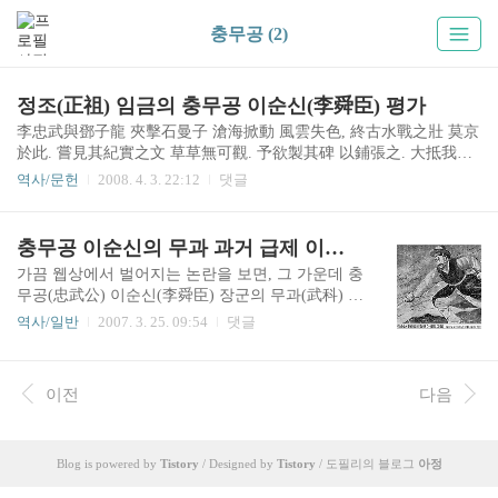
충무공 (2)
정조(正祖) 임금의 충무공 이순신(李舜臣) 평가
李忠武與鄧子龍 夾擊石曼子 滄海掀動 風雲失色, 終古水戰之壯 莫京
於此. 嘗見其紀實之文 草草無可觀. 予欲製其碑 以鋪張之. 大抵我國
人物 若數文武兼備者 忠武一人惟當之. 이충무공(李忠武公)이 등자
역사/문헌
2008. 4. 3. 22:12
댓글
룡(鄧子龍)과 함께 석만자(石曼子:島津義弘)를 협공할 때 창해(滄海)
가 치솟아 오르고 풍운이 아연실색하였으니, 수전(水戰)의 장대함이
자고로 이보다 큰 적이 없었다. 일찍이 그에 대한 사실을 적은 글[紀
충무공 이순신의 무과 과거 급제 이야기
實文]을 보았는데 초라하여 볼만한 것이 없었다. 그래서 내가 그의
가끔 웹상에서 벌어지는 논란을 보면, 그 가운데 충
비문을 지어 그의 공로를 기술하여 드러내려고 하였다. 대체로 우리
무공(忠武公) 이순신(李舜臣) 장군의 무과(武科) 과
나라의 인물 중에 문무(文武)를 겸비한 사람을 꼽는다면 충무공 한
거 급제(합격)에 대한 이야기가 있다. '늦게 급제했
사람만이 해당된다고 하겠다. 至於李舜臣 眞千古以來忠臣名將. 若
역사/일반
2007. 3. 25. 09:54
댓글
다 = 무관 소질이 없었다', '합격 등수가 낮았다 =
使出於中原 漢之諸葛孔明 亦未知孰爲雄而孰爲雌也. 至於壬辰討倭
역시 별 볼일 없었다' 등의 내용인데, 어떤 사람들
之功 百世永..
은 '최하위 등급으로 합격한 것이고, 오늘날 계급으
이전
다음
로는 하사 정도밖에 되지 않았다'고 말하기도 한다.
과연 그럴까? 군사편찬연구소에서 2003년 8월에
발행한 『군사(軍史)』 제49호에 「무과합격, 군관
생활, 전술능력에 나타난 이순신의 무학연구(論.張
Blog is powered by
Tistory
/ Designed by
Tistory
/ 도필리의 블로그
아정
學根)」라는 논문이 실려 있다. 이 논문의 내용을