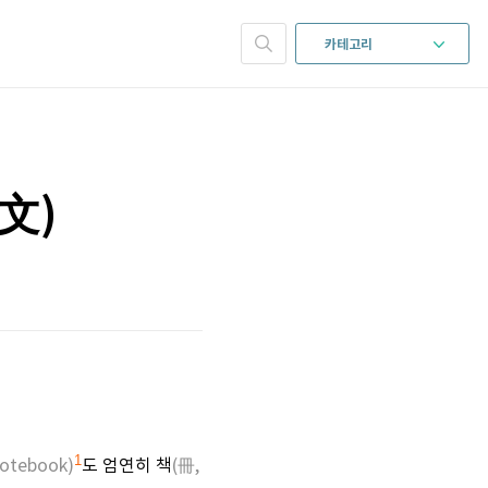
카테고리
跋文)
1
tebook)
도 엄연히 책
(冊,