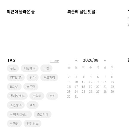
최근에 올라온 글
최근에 달린 댓글
TAG
«
2026/08
»
more
일
월
화
수
목
금
토
동헌
대한제국
아정
1
2
3
4
5
6
7
8
경기감영
관아
육조거리
9
10
11
12
13
14
15
ROKA
노무현
16
17
18
19
20
21
22
23
24
25
26
27
28
29
동래도호부
도필리
호조
30
31
조선왕조
객사
사이버 조선왕조
조선시대
선화당
인민일보