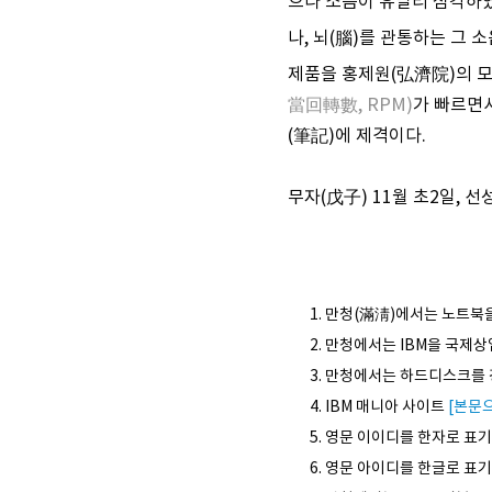
으나 소음이 유달리 심각하
나, 뇌(腦)를 관통하는 그 
제품을 홍제원(弘濟院)의 모
當回轉數, RPM)
가 빠르면
(筆記)에 제격이다.
무자(戊子) 11월 초2일, 
만청(滿淸)에서는 노트북
만청에서는 IBM을 국제
만청에서는 하드디스크를 
IBM 매니아 사이트
[본문
영문 이이디를 한자로 표기
영문 아이디를 한글로 표기