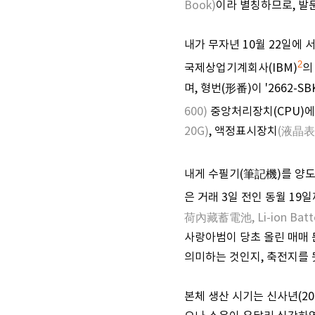
Book)
이라 별칭하므로, 발
내가 무자년 10월 22일에
2
국제상업기계회사(IBM)
의
며, 형번(形番)이 '2662
600)
중앙처리장치(CPU)에
20G)
, 액정표시장치
(液晶表
내게 수필기(筆記機)를 양
은 거래 3일 전인 동월 1
荷內藏蓄電池, Li-ion Batte
사랑아범이 당초 올린 매매 
의미하는 것인지, 축전지를 
본체 생산 시기는 신사년(2