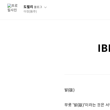
도필리
블로그
아정(雅亭)
IB
발(跋)
무릇 '발(跋)'이라는 것은 