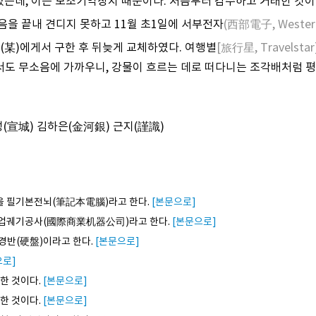
였는데, 이는 보조기억장치 때문이다. 처음부터 감수하고 거래한 것
소음을 끝내 견디지 못하고 11월 초1일에 서부전자
(西部電子, Western 
(某)에게서 구한 후 뒤늦게 교체하였다. 여행별
[旅行星, Travelstar
서도 무소음에 가까우니, 강물이 흐르는 데로 떠다니는 조각배처럼 평
선성(宣城) 김하은(金河銀) 근지(謹識)
을 필기본전뇌(筆記本電腦)라고 한다.
[본문으로]
상업궤기공사(國際商業机器公司)라고 한다.
[본문으로]
경반(硬盤)이라고 한다.
[본문으로]
으로]
한 것이다.
[본문으로]
한 것이다.
[본문으로]