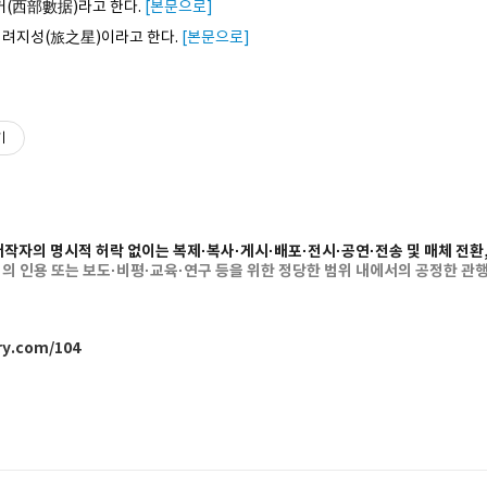
거(西部數据)라고 한다.
[본문으로]
r를 려지성(旅之星)이라고 한다.
[본문으로]
기
저작자의 명시적 허락 없이는 복제·복사·게시·배포·전시·공연·전송 및 매체 전환,
 인용 또는 보도·비평·교육·연구 등을 위한 정당한 범위 내에서의 공정한 관행
ry.com/104