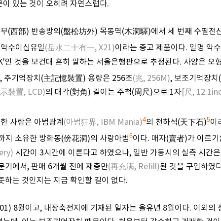
문이 있는 것이 오히려 자연스럽다.
 서부(西部) 반송방외(盤松坊外) 목동역(木洞驛)에서 세 번째 수필
 악수이십유일
(岳水二十有一, X21)
이라는 중고 제품이다. 일명 악
-SBK'인 것을 보건대 흔히 말하는 서울은행판으로 추정된다. 사양은 오
, 주기억장치(主記憶裝置) 용량은 256조
(兆, 256M)
, 보조기억장치(
示裝置, LCD)
의 대각(對角) 길이는 주척(周尺)으로 1자
[尺, 12.1in
4
5
도한 사람은 아범광계
(아범狂界, IBM Mania)
의 천하석(天下石)
이
6
9일까지 소유한 방화동(傍花洞)의 사랑아범
이다. 매자(賣者)가 이르
ry)
시간이 3시간에 이른다고 하였으나, 일반 가동시의 실측 시간은 
문기에서, 판매 6개월 전에 재충만
(再充满, Refill)
된 것을 구입하였
뜻하는 것인지는 지금 확인할 길이 없다.
001) 8월이고, 내장축전지에 기재된 일자는 을유년 8월이다. 이외