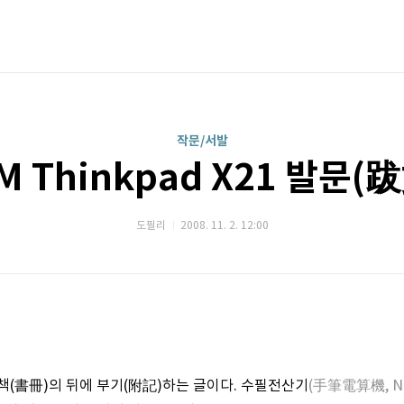
작문/서발
M Thinkpad X21 발문(
도필리
2008. 11. 2. 12:00
서책(書冊)의 뒤에 부기(附記)하는 글이다. 수필전산기
(手筆電算機, No