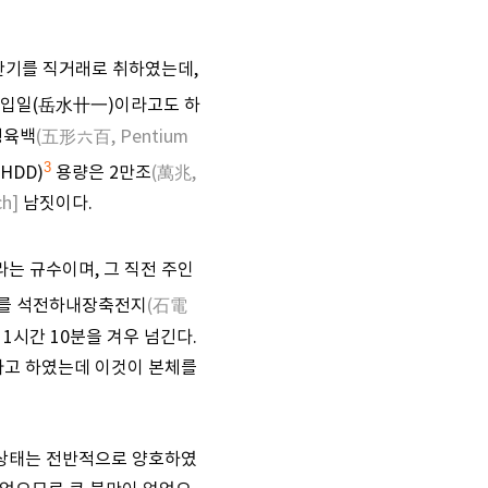
전산기를 직거래로 취하였는데,
수입일(岳水卄一)이라고도 하
형육백
(五形六百, Pentium
3
HDD)
용량은 2만조
(萬兆,
ch]
남짓이다.
라는 규수이며, 그 직전 주인
기를 석전하내장축전지
(石電
1시간 10분을 겨우 넘긴다.
다고 하였는데 이것이 본체를
의 상태는 전반적으로 양호하였