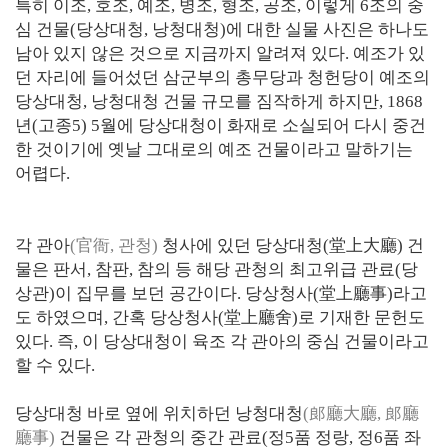
특히 이조, 호조, 예조, 병조, 형조, 공조, 이렇게 6조의 중
심 건물(당상대청, 낭청대청)에 대한 실물 사진은 하나도
남아 있지 않은 것으로 지금까지 알려져 있다. 예조가 있
던 자리에 들어섰던 삼군부의 총무당과 청헌당이 예조의
당상대청, 낭청대청 건물 규모를 짐작하게 하지만, 1868
년(고종5) 5월에 당상대청이 화재로 소실되어 다시 중건
한 것이기에 옛날 그대로의 예조 건물이라고 말하기는
어렵다.
각 관아
(官衙, 관청)
청사에 있던 당상대청(堂上大廳) 건
물은 판서, 참판, 참의 등 해당 관청의 최고위급 관료(당
상관)이 집무를 보던 공간이다. 당상청사(堂上廳事)라고
도 하였으며, 간혹 당상청사(堂上廳舍)로 기재한 문헌도
있다. 즉, 이 당상대청이 육조 각 관아의 중심 건물이라고
할 수 있다.
당상대청 바로 옆에 위치하던 낭청대청
(郎廳大廳, 郎廳
廳事)
건물은 각 관청의 중간 관료(정5품 정랑, 정6품 좌