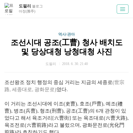
도필리
블로그
아정(雅亭)
역사/관아
조선시대 공조(工曹) 청사 배치도
및 당상대청 낭청대청 사진
도필리
2018. 6. 30. 21:40
조선왕조 정치 행정의 중심 거리는 지금의 세종로
(世宗
路, 세종대로, 광화문로)
였다.
이 거리는 조선시대에 이조(吏曹), 호조(戶曹), 예조(禮
曹), 병조(兵曹), 형조(刑曹), 공조(工曹)의 6개 관청이 있
었다고 해서 육조거리[六曹街] 또는 육조대로(六曹大路),
육조전로(六曹前路)라고 불렀으며, 광화문전로(光化門
前路)라 호칭하기도 했다.