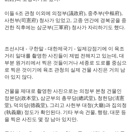
이들 6조 관청 이외에 의정부(議政府), 중추부(中樞府),
사헌부(司憲府) 청사가 있었고, 고종 연간에 경복궁을 중
건한 직후에는 삼군부(三軍府) 청사가 자리하기도 했다.
조선시대 - 구한말 - 대한제국기 - 일제강점기에 이 육조
거리 일대를 촬영한 사진들이 제법 전해지고 있는데, 대
부분 원거리에서 찍은 것들이거나 세종로 도로를 중심으
로 찍은 것이기에 육조 관청의 실제 건물 사진은 거의 남
아 있지 않다.
건물을 제대로 촬영한 사진으로는 의정부 본청 건물인
정본당(政本堂), 삼군부의 총무당(總武堂), 청헌당(淸憲
堂), 덕의당(德義堂), 그리고 사헌부 대청(大廳)과 집의청
(執義廳) 정도가 확인된다. 기타 부속 건물, 행랑, 대문 등
을 찍은 사진도 몇 장 남아 있지만.