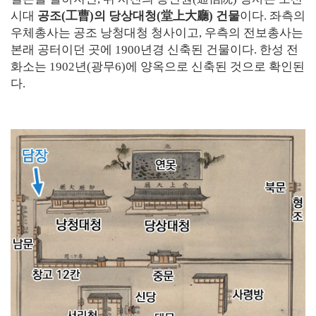
시대
공조(工曹)의 당상대청(堂上大廳) 건물
이다. 좌측의
우체총사는 공조 낭청대청 청사이고, 우측의 전보총사는
본래 공터이던 곳에 1900년경 신축된 건물이다. 한성 전
화소는 1902년(광무6)에 양옥으로 신축된 것으로 확인된
다.