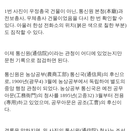
1번 사진이 우정총국 건물이 아닌, 통신원 본청(本廳)과
전보총사, 우체총사 건물이었음을 다시 한 번 확인할 수
있다. 아울러 한성 전화소의 위치(붉은 색으로 칠한 부분)
도 짐작할 수 있다.
이제 통신원(通信院)이라는 관청이 어디에 있었는지만
문헌 기록으로 점검하면 된다.
통신원은 농상공부(農商工部) 통신국(通信局)의 후신으
로, 1900년(광무4) 3월에 농상공부에서 독립하여 별도의
중앙 행정 관청이 되었다. 농상공부 통신국은 예전 공무
아문(工務衙門)의 청사를 1895년(고종32) 3월부터 전용
(專用)하고 있었으며, 공무아문은 공조(工曹)의 후신이
다.
결론을 말하지면, 위 사진의 통신원(通信院) 청사는 조선