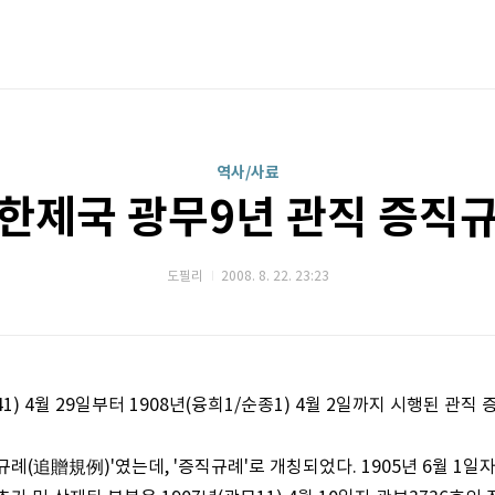
역사/사료
한제국 광무9년 관직 증직
도필리
2008. 8. 22. 23:23
1) 4월 29일부터 1908년(융희1/순종1) 4월 2일까지 시행된 관직
례(追贈規例)'였는데, '증직규례'로 개칭되었다. 1905년 6월 1일