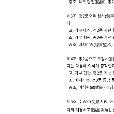
증조, 각부 협판(協辦). 종2
제3조. 정2품으로 첨사(詹事
다.
고, 각부 대신. 정2품 자헌 
조, 각부 협판. 종2품 가선 
증조, 비서감승(秘書監丞). 
제4조. 종2품으로 부첨사(副詹
자는 다음에 의하여 증직한다
고, 각부 협판. 종2품 가선 
조, 비서감승. 정3품 통정 
증조, 예식원(禮式院) 좌장례
제5조. 수증인(受贈人)이 
따라 예겸하고[隨品例兼], 