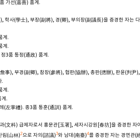
품 가선(嘉善) 품계.
), 학사(學士), 부장(副將), 경(卿), 부의장(副議長)을 증경한 자는
품계.
품계.
정3품 통정(通政) 품계.
事), 부경(副卿), 참장(參將), 협판(協辦), 총판(摠辦), 판윤(判尹
.
품계.
품계.
(左掌禮). 종3품 통훈(通訓) 품계.
문과(文科) 급제자로서 홍문관[玉署], 세자시강원[春坊]을 증경한 자
2
3
4
산림(山林)
으로 자의(諮議)
와 남대(南臺)
를 증경한 자는 경연관(