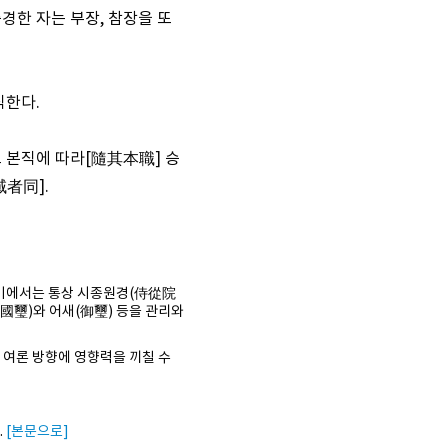
증경한 자는 부장, 참장을 또
직한다.
그 본직에 따라[隨其本職] 승
域者同].
여기에서는 통상 시종원경(侍從院
國璽)와 어새(御璽) 등을 관리와
 여론 방향에 영향력을 끼칠 수
.
[본문으로]