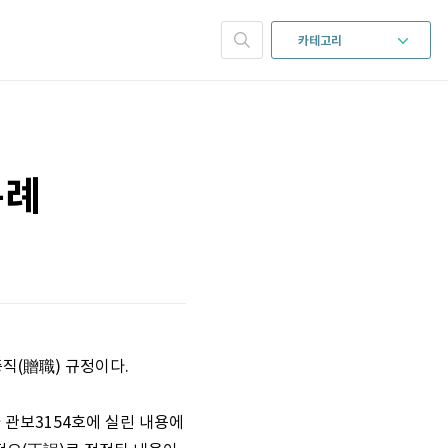
카테고리
규례
 증직(贈職) 규정이다.
자 관보3154호에 실린 내용에