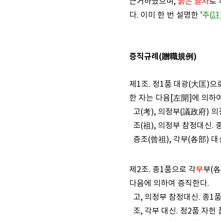
근거하였으며,
붉은 글자
로 
다. 이미 한 번 설명한 '
주(註
증직규례(贈職規例)
제1조. 정1품 대광(大匡)
한 자는 다음[左開]에 의하여
고(考), 의정부(議政府) 의
조(祖), 의정부 참정대신. 
증조(曾祖), 각부(各部) 대신
제2조. 종1품으로 각
부
부(各
다음에 의하여 증직한다.
고, 의정부 참정대신. 종1품
조, 각부 대신. 정2품 자헌 