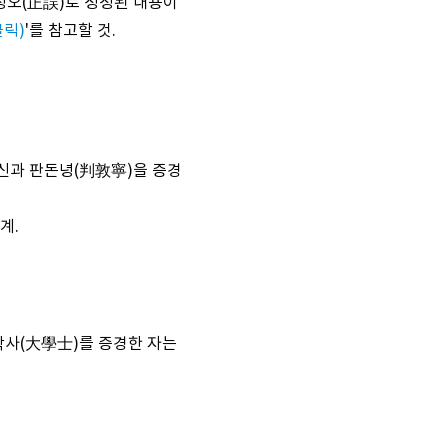
의 정오(正誤)로 정정된 내용이
클릭)
'를 참고할 것.
대신과 판돈녕(判敦寧)을 증경
계.
학사(大學士)를 증경한 자는