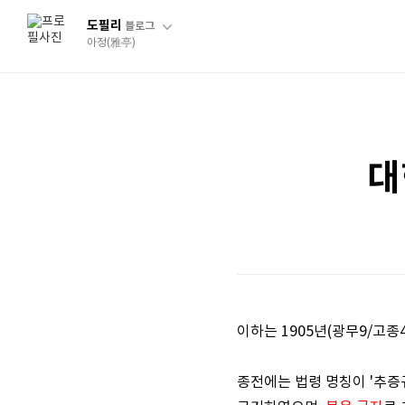
도필리
블로그
아정(雅亭)
대
이하는 1905년(광무9/고종4
종전에는 법령 명칭이 '추증규