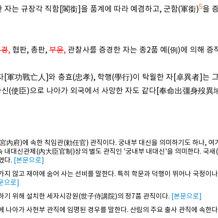
5
한 자는 규장각 직함[閣銜]을 품계에 따라 예겸하고, 군함(軍銜)
을 
부경
,
협판, 총판,
부윤
,
관찰사를 증경한 자는 종2품 예(例)에 의해 증
 자[軍功戰亡人]와 충효(忠孝), 학행(學行)이 탁월한 자[卓異者]는 
 사신(使臣)으로 나아가 외국에서 사망한 자도 같다[奉命出彊身歿異
宮內府)에 속한 칙임관(勅任官) 관직이다. 궁내부 대신을 의미하기도 하나, 
속 내대신관제(內大臣官制)상의 별도 관직인 '궁내부 내대신'을 의미한다. 국새(
였다.
[본문으로]
가지 않고 재야에 숨어 사는 선비를 말한다. 특히 학문과 덕행이 뛰어나 국정이나
문으로]
하기 위해 설치한 세자시강원(世子侍講院)의 정7품 관직이다.
[본문으로]
에 나아가 사헌부 관직에 임명된 경우를 말한다. 산림의 주요 출사 관직에 속한다