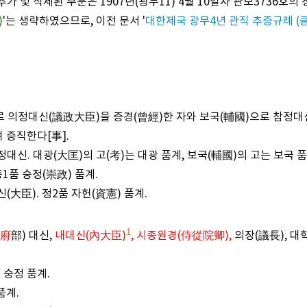
추가 및 삭제된 부분은 1907년(광무11) 4월 10일자 관보3736호
)
'는 생략하였으므로, 이전 문서 '
대한제국 광무4년 관직 추증규례 (
으로 의정대신(議政大臣)을 증경(曾經)한 자와 보국(輔國)으로 참정
 증직한다[事].
정대신. 대광(大匡)의 고(考)는 대광 품계, 보국(輔國)의 고는 보국 품
종1품 숭정(崇政) 품계.
(大臣). 정2품 자헌(資憲) 품계.
1
府
部) 대신,
내대신(內大臣)
, 시종원경(侍從院卿),
의장(議長), 대
 숭정 품계.
품계.