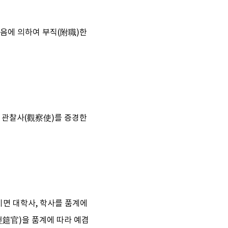
 다음에 의하여 부직(附職)한
), 관찰사(觀察使)를 증경한
이면 대학사, 학사를 품계에
經筵官)을 품계에 따라 예겸