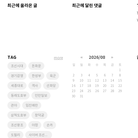
최근에 올라온 글
최근에 달린 댓글
TAG
«
2026/08
»
more
일
월
화
수
목
금
토
조선시대
돈화문
1
2
3
4
5
6
7
8
경기감영
한성부
육군
9
10
11
12
13
14
15
세종대로
객사
선화당
16
17
18
19
20
21
22
23
24
25
26
27
28
29
동래도호부
인민일보
30
31
관아
임진왜란
삼척도호부
창덕궁
조선왕조
아정
손카
도필리
사이버 조선왕조