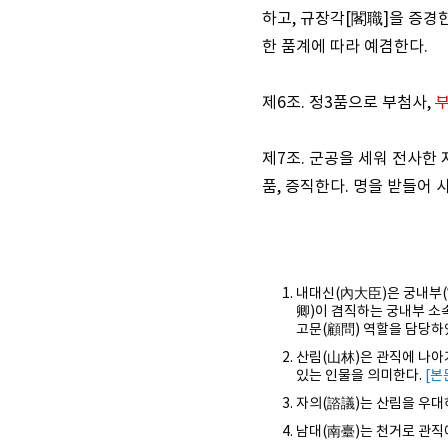
하고, 규장각[閣職]을 증경
한 품계에 따라 예겸한다.
제6조. 정3품으로 부첨사,
제7조. 군공을 세워 전사한
품, 증직한다. 명을 받들어
내대신(內大臣)은 궁내부(
卿)이 겸직하는 궁내부 소
고문(顧問) 역할을 담당하
산림(山林)은 관직에 나아
있는 인물을 의미한다.
[본
자의(諮議)는 산림을 우대
남대(南臺)는 천거로 관직