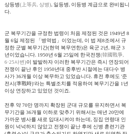
상등병
(上等兵, 상병)
, 일등병, 이등병 계급으로 완비됩니
다.
군 복무기간을 규정한 법령이 처음 제정된 것은 1949년 8
월 6일 제정된 「병역법」이었는데, 이 법 제8조에서 규
정한 군별 복무기간(현역 복무연한)은 육군 2년, 해군 3
년이었습니다. 1950년 6월 25일에 한국전쟁
(韓國戰爭,
6·25사변)
이 발발하자 이러한 복무기간은 즉시 연장되어
전쟁이 끝난 후인 1950년대 중후반 시절에는 대다수 병
사가 36개월 이상 복무하고 있었습니다. 휴전 후에도 '준
전시(準戰時)'라는 특별조치를 적용하여 복무기간을 1년
이상 연장하고 있었던 것이죠.
전후 약 70만 명까지 확장된 군대 규모를 유지하면서 복
무기간을 36개월 이하로 맞추기 위해서는 매년 20만에
가까운 병사를 새로 입대시켜야 하는데, 징집 연령대 인
원이 넉넉하지 않았고 전쟁이 끝난 후에 신병 훈련기관
(훈련소)이 규모가 축소되기도 하였지만 새로 입영한 장