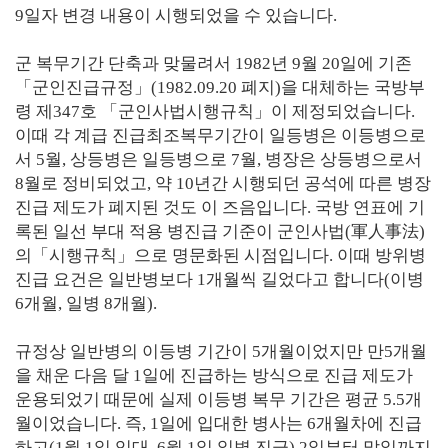
9일자 변경 내용이 시행되었을 수 있습니다.
군 복무기간 단축과 맞물려서 1982년 9월 20일에 기존
「군인진급규정」(1982.09.20 폐지)을 대체하는 국방부
령 제347호 「군인사법시행규칙」이 제정되었습니다.
이때 각 계급 진급최조복무기간이 일등병은 이등병으로
서 5월, 상등병은 일등병으로 7월, 병장은 상등병으로서
8월로 정비되었고, 약 10년간 시행되던 공석에 따른 병장
진급 제도가 폐지된 것도 이 즈음입니다. 국방 연표에 기
록된 일선 부대 적용 병진급 기준이 군인사법(軍人事法)
의「시행규칙」으로 명문화된 시점입니다. 이때 방위병
진급 요건은 일반병보다 1개월씩 길었다고 합니다(이병
6개월, 일병 8개월).
규정상 일반병의 이등병 기간이 5개월이었지만 만5개월
을 채운 다음 달 1일에 진급하는 방식으로 진급 제도가
운용되었기 때문에 실제 이등병 복무 기간은 평균 5.5개
월이었습니다. 즉, 1일에 입대한 병사는 6개월차에 진급
하고(1월 1일 입대, 6월 1일 일병 진급) 2일부터 말일까지