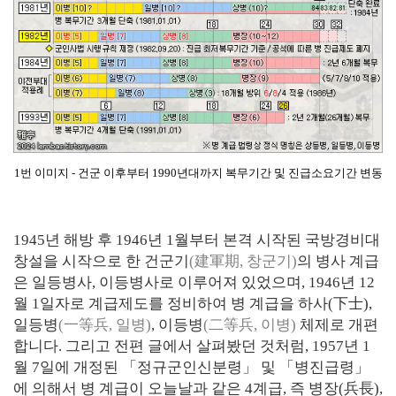
1번 이미지 - 건군 이후부터 1990년대까지 복무기간 및 진급소요기간 변동
1945년 해방 후 1946년 1월부터 본격 시작된 국방경비대
창설을 시작으로 한 건군기
(建軍期, 창군기)
의 병사 계급
은 일등병사, 이등병사로 이루어져 있었으며, 1946년 12
월 1일자로 계급제도를 정비하여 병 계급을 하사(下士),
일등병
(一等兵, 일병)
, 이등병
(二等兵, 이병)
체제로 개편
합니다. 그리고 전편 글에서 살펴봤던 것처럼, 1957년 1
월 7일에 개정된 「정규군인신분령」 및 「병진급령」
에 의해서 병 계급이 오늘날과 같은 4계급, 즉 병장(兵長),