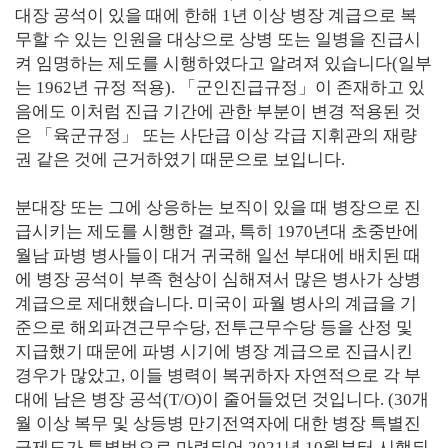
대장 공석이 있을 때에 한해 1년 이상 병장 계급으로 복
무할 수 있는 인원을 대상으로 상병 또는 일병을 진급시
켜 임명하는 제도를 시행하였다고 알려져 있습니다(일부
는 1962년 규정 적용). 「군인진급규정」이 존재하고 있
음에도 이처럼 진급 기간에 관한 부분이 변경 적용된 것
은 「육군규정」 또는 사단급 이상 각급 지휘관의 재량
권 같은 것에 근거하였기 때문으로 보입니다.
분대장 또는 그에 상응하는 보직이 있을 때 병장으로 진
급시키는 제도를 시행한 결과, 특히 1970년대 초중반에
월남 파병 병사들이 대거 귀국해 일선 부대에 배치된 때
에 병장 공석이 부족 현상이 심해져서 많은 병사가 상병
계급으로 제대했습니다. 미국이 파월 병사의 계급을 기
준으로 해외파견근무수당, 전투근무수당 등을 산정 및
지급했기 때문에 파병 시기에 병장 계급으로 진급시킨
경우가 많았고, 이들 병력이 복귀하자 자연적으로 각 부
대에 남은 병장 공석(T/O)이 줄어들었던 것입니다. (30개
월 이상 복무 및 상등병 만기전역자에 대한 병장 특별진
급제도가 특별법으로 마련되어 2021년 10월부터 시행되