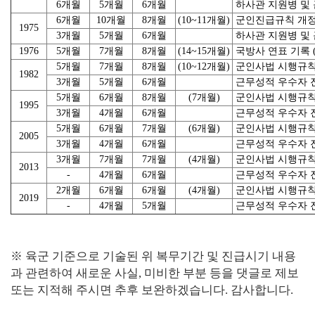
6개월
5개월
6개월
하사관 지원병 및
6개월
10개월
8개월
(10~11개월)
군인진급규칙 개정 (19
1975
3개월
5개월
6개월
하사관 지원병 및
1976
5개월
7개월
8개월
(14~15개월)
국방사 연표 기록 (19
5개월
7개월
8개월
(10~12개월)
군인사법 시행규칙 제정
1982
3개월
5개월
6개월
근무성적 우수자
5개월
6개월
8개월
(7개월)
군인사법 시행규칙 개정
1995
3개월
4개월
6개월
근무성적 우수자
5개월
6개월
7개월
(6개월)
군인사법 시행규칙 개정
2005
3개월
4개월
6개월
근무성적 우수자
3개월
7개월
7개월
(4개월)
군인사법 시행규칙 개정
2013
-
4개월
6개월
근무성적 우수자
2개월
6개월
6개월
(4개월)
군인사법 시행규칙 개정
2019
-
4개월
5개월
근무성적 우수자
※ 육군 기준으로 기술된 위 복무기간 및 진급시기 내용
과 관련하여 새로운 사실, 미비한 부분 등을 댓글로 제보
또는 지적해 주시면 추후 보완하겠습니다. 감사합니다.