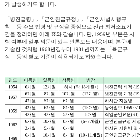
가 발생하기도 합니다.
「병진급령」, 「군인진급규정」, 「군인사법시행규
칙」 등 주요 법령 및 규정을 중심으로 진급 최저소요기
간을 정리하면 아래 표와 같습니다. 단, 1959년 부분은 시
행 여부에 일부 의문이 있는 언론보도 내용이며, 본문에
기술한 것처럼 1968년경부터 1981년까지는 「육군규
정」 등의 별도 기준이 적용되기도 하였습니다.
연도
이등병
일등병
상등병
병장
1954
6개월
12개월
하사 (약 18개월+)
병진급령 제정 (1954
6개월
8개월
10개월
(12개월)
병진급령 개정 (1957
1957
4개월
5개월
6개월
하사관 지원병
4개월
6개월
8개월
(15개월)
동아일보 1959.07.0
1959
4개월
4개월
5개월
8개월
직업군인요원(ST,
6개월
10개월
8개월
(6~7개월)
군인진급규정 제정 (19
1962
3개월
5개월
6개월
하사관 지원병 및
6개월
10개월
8개월
(10~11개월)
군인진급규정 개정 (19
1969