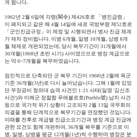
게 됩니다.
1962년 2월 6일에 각령(閣令) 제426호로 「병진급령」
이 폐지되고 같은 해 4월 14일에 새로 국방부령 제52호로
「군인진급규정」이 제정 및 시행되면서 병사 진급 체계
가 재차 정비됩니다. 이병 6개월, 일병 10개월, 상병 8개
월 체제로 개편되었는데, 당시 복무기간이 31개월에서
30개월(1968년 초반 시기) 사이였으므로 병장 계급으로
는 약 6~7개월을 복무하였습니다.
점진적으로 단축되던 군 복무 기간이 1968년 2월에 육군
기준 36개월(3년)로 다시 늘어났습니다. 그해 1월에 있었
던 무장공비 청와대 습격 사건인 1·21 사태(일명 '김신조
사건')와 미해군 정찰함 푸에블로호(Pueblo號) 납치 사건
등으로 국가적 위기 상황이 고조되자 2월 13일 국무회의
의결을 통해 단계적으로 복무기간을 연장했던 것입니다.
이때를 전후로 계급별 진급소요기간과 병장 계급 진급에
관한 요건도 함께 개편하여, 36개월 복무를 기준으로 이
병, 일병, 상병을 평균 12개월(1년)씩 수행하며 병장은 분