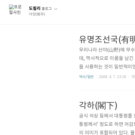
도필리
블로그
아정(雅亭)
유명조선국(有明
우리나라 산야(山野)에 무수
데, 역사적으로 이름을 남긴 
을 사용하는 것이 일반적이었
함의 서두에 '유명조선국(有
역사/일반
2008. 4. 7. 23:26
댓
대 인물이면 '유원고려국(有
묘갈(墓碣)인 경우에 특히 많은
각하(閣下)
공식 석상 등에서 대통령를 호
통령께서' 정도로 하면 어감
의 의미가 포함되어 있다. 물