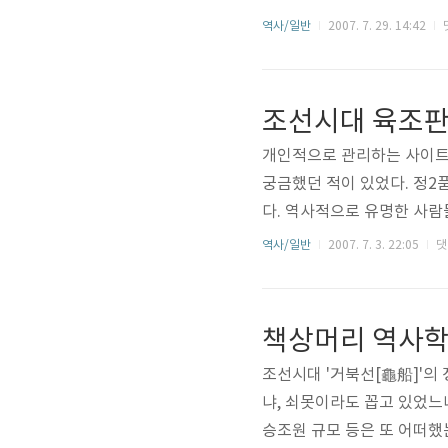
붙이면 어딘가 이상한 느낌이
역사/일반
2007. 7. 29. 14:42
까지는 '각하(閣下)'라는 경
서 대외적으로 각하 호칭이 
조선시대 육조판
개인적으로 관리하는 사이트
궁금했던 적이 있었다. 정2
다. 역사적으로 유명한 사람
추증을 설명하자면, 어떤 인물
역사/일반
2007. 7. 3. 22:05
댓
敍)와 비슷한 일종의 포상(
는 증직, 관직에 진출하지 
책상머리 역사학
조선시대 '거북선[龜船]'의
냐, 쇠못이라도 꼽고 있었느
승조원 규모 등은 또 어떠했