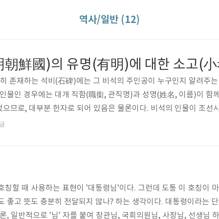
역사/일반 (12)
朝鮮國)의 유명(有明)에 대한 소고(小
히 존재하는 석비(石碑)에는 그 비석의 주인공이 누구인지 알려주는
인물인 경우에는 대개 직함(職銜, 관직명)과 성명(姓名, 이름)이 함
으므로, 대부분 한자로 되어 있음은 물론이다. 비석의 인물이 조선
明朝鮮國)'이라는 표현이 들어가 있다. 신라 시대의 인물이면 '유당신
글
元高麗國)'으로 되어 있기도 하다. 이런 식의 표기는 고위 관직을 
데, 이 '유명(有明)', '유당(有唐)' 등의 단어와 관련하여 풀이가 ..
칭할 때 사용하는 표현이 '대통령님'이다. 그런데 도통 이 호칭이 마
도 좋고 뜻도 충분히 전달되지 않나? 하는 생각이다. 대통령이라는 
론, 일반적으로 '님' 자를 붙여 장관님, 국회의원님, 사장님, 선생님