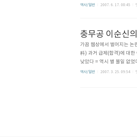
현존하고 있지 않기 때문이다
역사/일반
2007. 6. 17. 08:45
논쟁의 대부분이 종식되었을 
이 있던 사람들이 조선시대 
충무공 이순신의
가끔 웹상에서 벌어지는 논란
科) 과거 급제(합격)에 대한
낮았다 = 역시 별 볼일 없었
늘날 계급으로는 하사 정도밖
역사/일반
2007. 3. 25. 09:54
2003년 8월에 발행한 『
신의 무학연구(論.張學根)」라
너무 늦게 급제했다는 논란 
거의 급제자 평균 연령은..