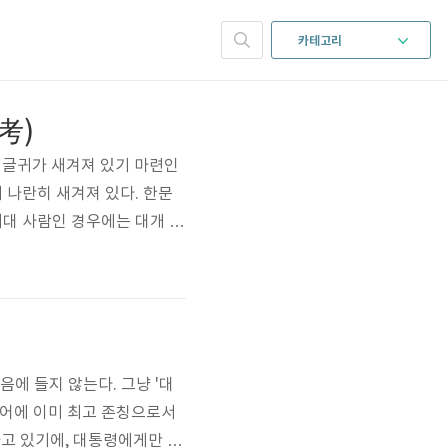
카테고리
考)
 글귀가 새겨져 있기 마련인
께 나란히 새겨져 있다. 한문
시대 사람인 경우에는 대개 직
라국(有唐新羅國)', 고려 시
지낸 사람의 신도비(神道碑)나
음에 들지 않는다. 그냥 '대
단어에 이미 최고 존칭으로서
 하고 있기에, 대통령에게만 안