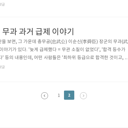
. 거북선을 촬영한 사진, 하다못해 실물을 보고 그린 정교한 그림이
댓글
것이다. 개인적으로, 여기에서 아쉬움이 크다. 일제강점기, 아니 
수영(水營) 인근들 돌아다니며 관련 증언을 채록했더라면 오늘날처럼 
 무과 과거 급제 이야기
을 보면, 그 가운데 충무공(忠武公) 이순신(李舜臣) 장군의 무과(武
 이야기가 있다. '늦게 급제했다 = 무관 소질이 없었다', '합격 등수가
다' 등의 내용인데, 어떤 사람들은 '최하위 등급으로 합격한 것이고, 
에 되지 않았다'고 말하기도 한다. 과연 그럴까? 군사편찬연구소에
댓글
군사(軍史)』 제49호에 「무과합격, 군관생활, 전술능력에 나타난 이순
는 논문이 실려 있다. 이 논문의 내용을 토대로 몇 자 적어 본다. 1
위 논문에서 분석한 바에 따르면, 이순신 장군이 급제(及第)한 해당 
2
1