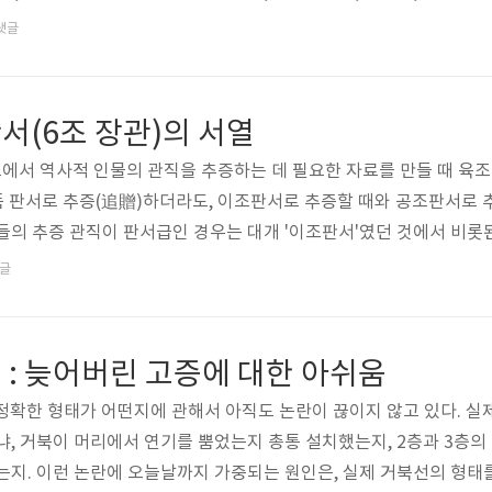
 들어서, 혹은 지나친 격식 파괴라고 생각되어서 '님'을 붙인 것인지
댓글
칭을 붙여 '대통령 각하'라고 했고, 제6공화국, 즉 '보통사람'을 강
점차 사라지기 시작했다. 그러나 그 이후로도 대통령 비서실,..
서(6조 장관)의 서열
에서 역사적 인물의 관직을 추증하는 데 필요한 자료를 만들 때 육
품 판서로 추증(追贈)하더라도, 이조판서로 추증할 때와 공조판서로 
들의 추증 관직이 판서급인 경우는 대개 '이조판서'였던 것에서 비롯
이 죽은 후에 그 사람의 생전 관직(직함)을 올려주는 것을 말한다. 
글
褒賞)이라고 할 수 있다. 증직(贈職)도 추증과 같은 의미의 단어인데,
못했던 경우는 추증이라고 하는 것 같다(양자 사이에 명확한 구분이 있는
 : 늦어버린 고증에 대한 아쉬움
 정확한 형태가 어떤지에 관해서 아직도 논란이 끊이지 않고 있다. 
냐, 거북이 머리에서 연기를 뿜었는지 총통 설치했는지, 2층과 3층의
는지. 이런 논란에 오늘날까지 가중되는 원인은, 실제 거북선의 형태를