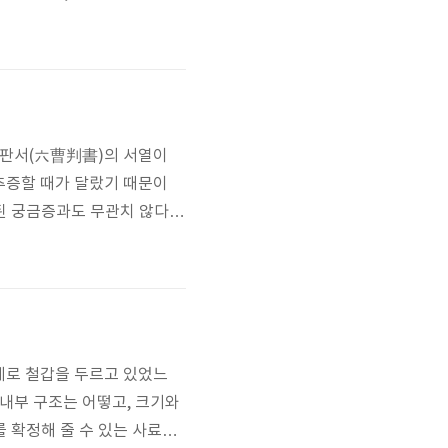
는 모를 일이지만. 제5공화국
조하던 노태우 정권이 들어서면
조판서(六曹判書)의 서열이
추증할 때가 달랐기 때문이
된 궁금증과도 무관치 않다.
오늘날의 계급, 훈장 추서(追
 생전에 관직이 있었던 경우
 것은 아님..
실제로 철갑을 두르고 있었느
 내부 구조는 어떻고, 크기와
 확정해 줄 수 있는 사료가