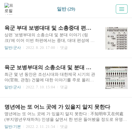
일반 (29)
육군 부대 보병대대 및 소총중대 편성 이야기 (Feat. 북한 조선인민군)
상편 '보병부대의 소총소대 및 분대 이야기 (링
크)'에 이어 이번 하편에서는 중대, 대대 편성에 관
한 내용을 알아보겠습니다.위 5번 그림의 편성표는
일반/군사
2022. 8. 20. 17:00
댓글
육군 보병부대의 소총중대(小銃中隊, Rifle Compan
y) 편성 사례입니다. 병과 명칭을 붙여서 보병중대
(步兵中隊, Infantry Company)라고 표기하기도 합니
육군 보병부대의 소총소대 및 분대 편성 이야기
다.위 편성표는 화기소대(火器小隊, Weapons Platoo
n) 없이 중대본부(中隊本部, Company Headquarters)
최근 몇 년 동안은 조선시대와 대한제국 시기의 관
와 3개 소총소대(小銃小隊, Rifle Platoon)로 이루어
아(官衙, 관청) 건물에 대한 이야기를 주로 올리고
진 1개 중대(中隊) 편성례를 보여주고 있습니다. 소
있는데, 안타깝게도(?) 본 블로그에서 가장 조회수
일반/군사
2022. 7. 10. 15:04
댓글
총소대는 상편의 4번 그림에서 확인한 편성을 그대
가 높은 글은 작년 2021년 1월에 올렸던 '대한민국
로 적용하였습니다.만일 중대에 화기소대가 있더
육군 및 북한군 전차대대 편제'입니다. 많은 분이
라도 실제 공격 또는 방어 작전시에는 화기소대가
관심을 가지고 계신 주제인 군사 분야에 관한 글을
명년에는 또 어느 곳에 가 있을지 알지 못한다
장비한 6..
한 번 더 올려보겠습니다. 이번 글은 보병부대의 소
대, 분대 편성에 관한 내용입니다.※ 본 글은 대한
명년에는 또 어느 곳에 가 있을지 알지 못한다 : 不知明年又在何處
민국 국군 부대의 편성 또는 편제를 정확하게 정리
(부지명년우재하처) 인생을 살면서 한 번은 들어봤을 정도로 유명한
하거나 설명한 것이 아닙니다. 즉, 군부대의 기본적
고전 문구는 아니지만, 한곳에 오래 정착해서 살아가기가 어려운 현
일반/기본
2022. 2. 11. 21:54
댓글
인 편성 제도(시스템)를 가볍게 설명하는 글입니
대 사람들의 처지를 이보다 잘 나타내는 문장이 있을까 싶다. 마음