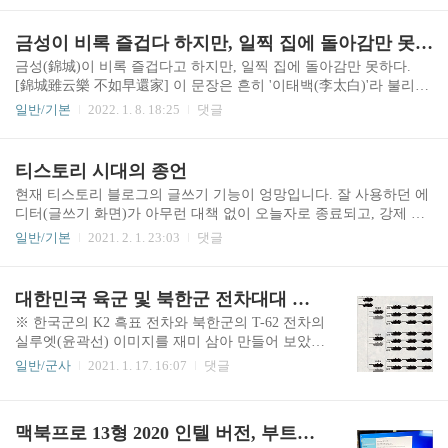
다. 항상 군사보안에 유의합니다.위 1번 그림의 편
먹은대로, 계획한대로 인생을 살고 싶은 것이 사람 마음이지만, 이런
성표는 육군 보병부대의 소총분대 편성 사례입니
저런 이유와 사건들로 인해 몇 년 후에 내가 있을 곳을 장담하기 어
금성이 비록 즐겁다 하지만, 일찍 집에 돌아감만 못하다
다. 소총분대를 보병분대라고도 하는데, 보병(步
려운 것이 현실이기 때문이다. 특히 요즘처럼 평생직장 개념이 흐려
금성(錦城)이 비록 즐겁다고 하지만, 일찍 집에 돌아감만 못하다.
兵, Infantry..
진 시기에는, 고정적이고 안정적인 삶보다는 개인의 행복에 무게를
[錦城雖云樂 不如早還家] 이 문장은 흔히 '이태백(李太白)'라 불리는
두는 사람들이 많아진 지금에는 더욱더 그렇다. 옛날 동양 전통 사회
당(唐)나라의 시인 이백(李白, 701-762)의 시 〈촉도난(蜀道難)〉에
에서는 사람들이 선망하는 최고의 직업이 관직이었고, 그 관직에 진
일반/기본
2022. 1. 8. 18:25
댓글
있는 글귀이다. 금성은 곧 금관성(錦官城)으로 촉(蜀) 지역의 가장
출해 생활하다 보면 지방관이 되어 이곳저곳을 떠도는 경우가 ..
큰 도시인 성도(成都)의 별칭인데, 삼국지의 주인공 유비가 성도에
서 촉한(蜀漢)을 세웠기에 이런 지명이 낯설지 않다. 촉으로 떠나는
티스토리 시대의 종언
친구를 위로하기 위해 지은 것으로 알려진 이 시 〈촉도난〉에서, 이
현재 티스토리 블로그의 글쓰기 기능이 엉망입니다. 잘 사용하던 에
백은 촉 지역으로 향하는 여정의 험난함에 대해 처절하게 묘사하고
디터(글쓰기 화면)가 아무런 대책 없이 오늘자로 종료되고, 강제 적
있다. 제목에 쓴 문장의 직전 부분은 다음과 같다. 아침에는 사나운
용되는 새 에디터는 문자 그대로 '총체적 난국'입니다. 기능 미비로
호랑이 피하고 저녁엔 긴 뱀 피해도 [朝避猛虎 夕避長蛇] 이빨 갈고
일반/기본
2021. 2. 1. 23:03
댓글
인해 이곳 티스토리 블로그에 더 이상 심도 있는 글을 쓰기는 힘들
피 빨아 삼대(麻)처럼 많은 사람 ..
것 같습니다. 어느 블로거의 말처럼, 티스토리를 망하게 하려는 상대
회사의 스파이가 기획 또는 결제 라인에 있는 것은 아닐까 상상될 정
대한민국 육군 및 북한군 전차대대 편제 (부대 편성 이야기)
도입니다. 알다가도 모를 일이네요. 어쩌면, 개인 홈페이지를 다시
※ 한국군의 K2 흑표 전차와 북한군의 T-62 전차의
손봐야 할지 모르겠습니다. 이만 총총.
실루엣(윤곽선) 이미지를 재미 삼아 만들어 보았습
니다. 그리고 내친김에 그 이미지를 활용하여 전차
일반/군사
2021. 1. 17. 16:07
댓글
대대 편성표를 만들어 봤네요. 정확한 고증을 거쳐
만든 것이 아니기에, 특정한 시점의 특정한 부대 편
성표(편제표)를 완벽하게 보여주는 것은 아닙니다.
맥북프로 13형 2020 인텔 버전, 부트캠프 윈도우10 설치 후기
(국군 부대 편성은 군사보안상의 이유 때문에 만약