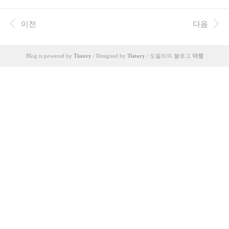
산항감리서(동래감리서) 내삼문(內三門)에 걸려 있
당하는 조선시대 및 대한제국 시기의 동래(東萊)
던 것을 참작하면, 초량 객사 외문루(外門樓) → 제
지역에 관계된 몇 장의 이미지를 중심으로 잠시(?)
이전
다음
2차 부산 판찰소 문루 (= 두모포진 외대문 = 최초..
이야기를 풀어 보겠습니다. ※ 본 글에 올린 사진은
시인성을 높이기 위해 사진첩 수록 사진에 일부 편
집(사이즈 조절, 흑백 전환, 명암 조정 등)이 적용되
었습니다. (사진첩 출처 및 열람 주소는 글의 마지
Blog is powered by
Tistory
/ Designed by
Tistory
/ 도필리의 블로그
아정
막 부분에 링크합니다.) 위 1번 이미지는 예전에 잠
시 유행하던 조선시대 사진입니다. '조선시대 선글
라스', '선글라스를 쓴 조선 관리', '조선 최고의 아
이템 선글라스' 등의 키워드로 한때 회자되었습니
다. 사..