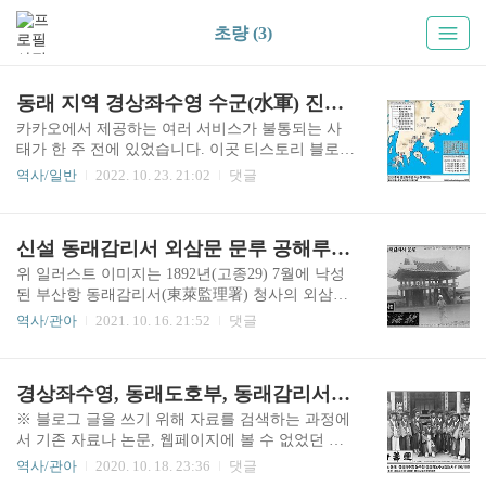
초량 (3)
동래 지역 경상좌수영 수군(水軍) 진영(鎭營) 변천
카카오에서 제공하는 여러 서비스가 불통되는 사
태가 한 주 전에 있었습니다. 이곳 티스토리 블로그
역시 그 여파로 인해 접속 불량, 방문자수 감소 등
역사/일반
2022. 10. 23. 21:02
댓글
을 겪었습니다. 본문이나 댓글을 작성할 수 없었던
것은 당연했고요. 다시는 이러한 일이 없었으면 하
는 작은 바람을 뒤로하면서... 조선시대 동래 지역
신설 동래감리서 외삼문 문루 공해루(控海樓)
의 수군진(水軍鎭, 수군 부대) 배치에 관한 글을 올
려봅니다.위 지도는 조선 후기 동래도호부(東來都
위 일러스트 이미지는 1892년(고종29) 7월에 낙성
護府) 지역의 수군(水軍) 배치를 나타낸 간략 지도
된 부산항 동래감리서(東萊監理署) 청사의 외삼문
입니다. 지도에서 '동래도호부'가 표시된 곳은 현재
(外三門) 문루(門樓) 전경을 감리서 청사 안쪽에서
역사/관아
2021. 10. 16. 21:52
댓글
부산광역시 동래구(東萊區)와 연제구(蓮堤區) 일대
그린 것입니다. 본래 초량(草梁) 객사(客舍) 문루의
입니다. 그리고 그 남쪽으로 부산진구(釜山鎭區),
편액도 '공해루(控海樓)'였는데, 감리서 청사에도
동구(東區), 중구(中區), 서구(西區) 등이 연속해 있
같은 이름의 편액이 걸려 있었던 것을 알 수 있습니
경상좌수영, 동래도호부, 동래감리서, 부산진 및 다대포진 객사 이야기
습니다. 절영도첨사진 지역은 영도구(影島區), 서
다. 개인적인 추정이지만, 과거 초량객사 문루의 편
평포와 다대포첨..
액을 그대로 옮겨서 걸었던 것으로 보입니다. 앞의
※ 블로그 글을 쓰기 위해 자료를 검색하는 과정에
글 '경상좌수영, 동래도호부, 동래감리서, 부산진
서 기존 자료나 논문, 웹페이지에 볼 수 없었던 사
및 다대포진 객사 이야기'에서 살펴본 것처럼, 초량
진들을 담은 사진첩을 접할 수 있었습니다. 그 사진
역사/관아
2020. 10. 18. 23:36
댓글
객사 중문에 있던 편액 '영원문(寧遠門)'이 최초 부
첩 수록 사진 가운데, 현재의 부산광역시 권역에 해