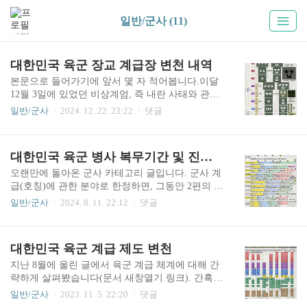
일반/군사 (11)
대한민국 육군 장교 계급장 변천 내역
본문으로 들어가기에 앞서 몇 자 적어봅니다.이달
12월 3일에 있었던 비상계엄, 즉 내란 사태와 관련
하여 속속 밝혀지고 있는 소식을 접하고 보니 현재
일반/군사
2024. 12. 22. 23:22
댓글
군(軍) 상층부가 '개판 5분 전'이 아닌, 그야말로 '개
판' 그 자체가 아닌가 하는 생각을 하게 됩니다.평
상시 군령권(軍令權, 전투부대 작전지휘권)은 합동
대한민국 육군 병사 복무기간 및 진급시기 변천 내역
참모본부 의장인 합참의장에게, 육군 조직에 대한
군정권(軍政權, 육군부대 행정권 및 비전투부대 지
오랜만에 돌아온 군사 카테고리 글입니다. 군사 계
휘권)은 육군참모에게 주어져 있고, 계엄 선포시
급(호칭)에 관한 분야로 한정하면, 그동안 2편의 글
계엄 지역 내에서의 행정, 사법 등에 관한 사무 및
을 통해 육군 계급 체계(새창열기 링크) 및 계급 제
일반/군사
2024. 8. 11. 22:12
댓글
통제 권한이 계엄사령관(=육군참모총장)에게 있는
도 변천 역사(새창열기 링크)에 관해 간단하게 알
데 이러한 정상적인 지휘 계선 및 통제 체계(지휘
아봤습니다. 이번 제3편은 육군 병사, 즉 병(兵) 계
시스템)가 완벽하게 무시된 상태에서 각급 부대가
급의 복무기간 및 진급시기 변동 내역을 이미지 2
대한민국 육군 계급 제도 변천
동원된 것이 이번 사태에 있어 군사상의 문제점 내
장으로 정리한 후, 자세한(?) 설명을 덧붙인 글입니
지 의문점입니다.야..
다.1945년 해방 후 1946년 1월부터 본격 시작된 국
지난 8월에 올린 글에서 육군 계급 체계에 대해 간
방경비대 창설을 시작으로 한 건군기(建軍期, 창군
략하게 살펴봤습니다(문서 새창열기 링크). 간혹
기)의 병사 계급은 일등병사, 이등병사로 이루어져
'일등상사', '이등중사' 등의 검색어로 블로그를 찾
일반/군사
2023. 11. 5. 22:20
댓글
있었으며, 1946년 12월 1일자로 계급제도를 정비하
아주시는 분들이 계시기에, 이번에는 건군 이후 대