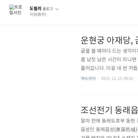
도필리
블로그
아정(雅亭)
글을 쓸 때마다 드는 생각이지
름 남짓 남은 시간이 지나면 
흘러갑니다. 이걸 네 번 거듭
가운데 저를 포함해서 많은 
역사/관아
2025. 12. 15. 00:32
집니다. 아마 지금 태어나는
관한 글을 올릴 때가 되었지
선시대 한양 사대문 안 건축
조선전기 동래읍
宮) 아재당(我在堂) 건물에 
얼마 전에 동래도호부 동헌 
읍성인 동래읍성(東萊邑城)의