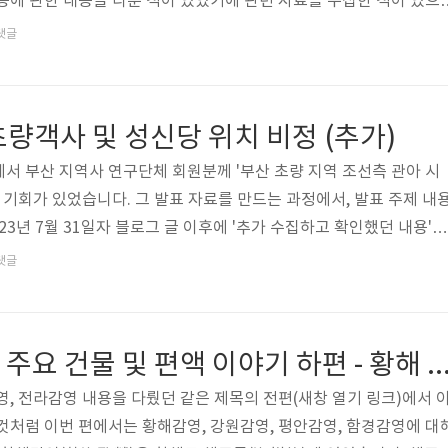
등에 관한 내용을 다룬 적이 있었기에 관련 자료를 수집한 적이 있으
대 동래읍성 배치에 관해서 (간략하게) 알아보겠습니다.동래읍성은 1
댓글
축되었습니다. 이때 축성된 읍성이 조선후기 읍성이라고 불리는, 현재 
읍성을 전기 읍성으로 구분합니다. 종전 이후 130여 년이라는 시간이
었을 수 있지만 대체로 1731년 개축 이전의 읍성을 임진왜란 당시 동
량객사 및 성신당 위치 비정 (추가)
912년경 ..
서 부산 지역사 연구단체 회원분께 '부산 초량 지역 조선측 관아 시
 기회가 있었습니다. 그 발표 자료를 만드는 과정에서, 발표 주제 내
23년 7월 31일자 블로그 글 이후에 '추가 수집하고 확인했던 내용'을
수록할 수 있었고, 발표가 끝난 지금 간단히 3개 이미지로 축약해 
댓글
올렸던 글의 내용을 보충해 봅니다. 이미지 번호는 이전 글에서 이어집
기록원 소장 이미지는 〈대청부산전관거류지전도(大淸釜山專管居留地
'이라는 명칭이 붙어 있어 있기 때문에 책자 또는 자료로 '편집할 시
팔도 감영(監營) 주요 건물 및 편액 이야기 하편 - 황해 강원 
 작성 시점'..
영, 전라감영 내용을 다뤘던 같은 제목의 전편(새창 열기 링크)에서 
것처럼 이번 편에서는 황해감영, 강원감영, 평안감영, 함경감영에 대