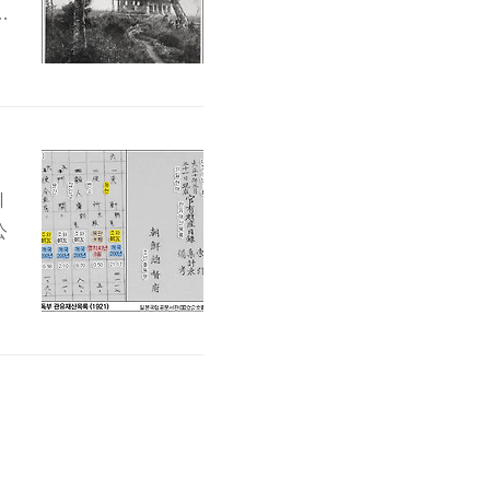
0
이
公
한
니