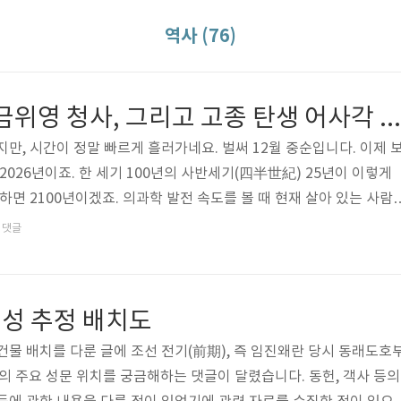
역사 (76)
운현궁 아재당, 금위영 청사, 그리고 고종 탄생 어사각 이야기
만, 시간이 정말 빠르게 흘러가네요. 벌써 12월 중순입니다. 이제 
2026년이죠. 한 세기 100년의 사반세기(四半世紀) 25년이 이렇게
하면 2100년이겠죠. 의과학 발전 속도를 볼 때 현재 살아 있는 사람
수가 그때까지 살아 있기 어려울 것이라는 사실이 참으로 아쉽게 느
댓글
 아기들은 대부분 맞이할 그날이겠죠. 미리 축하합니다!군사 분야에
만 잠시 미뤄두고, 관아(금위영) 건물에 관한 내용을 약간 포함하는 
물 관련 내용으로 글을 갖춰 올려봅니다.본문에서 다룰 운현궁(雲峴
성 추정 배치도
대해서는 ..
건물 배치를 다룬 글에 조선 전기(前期), 즉 임진왜란 당시 동래도호
 주요 성문 위치를 궁금해하는 댓글이 달렸습니다. 동헌, 객사 등의