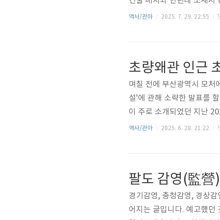
건물 배치와 만년대 소재지 
로 그 내용을 토대로 조선시
역사/관아
2025. 7. 29. 22:55
731년(영조7)에 크게 개
아 있는 읍성이며, 그 이전 
흐르는 동안 여러 변화가 있
초량왜관 인근 초
래읍성이라고 봅니다.필자가 1
며칠 전에 부산광역시 모처에
설'에 관해 소략한 발표를 할
이 주로 소개되었던 지난 20
보완하고 강화하는 차원에서 
역사/관아
2025. 6. 28. 21:22
리는 것으로 약 2년 전에 
다.위 10번 지도는 국가
全圖)〉입니다. '大淸(대청)
기'가 1909년이고 실제 '지도
경기감영, 충청감영, 경상감
어지는 글입니다. 예고했던 