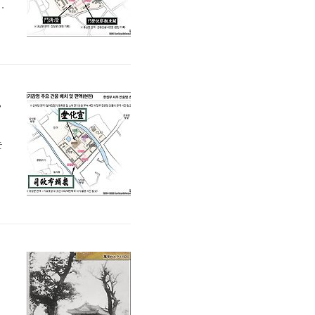
읍
못
보
경상 전라도
는
찾