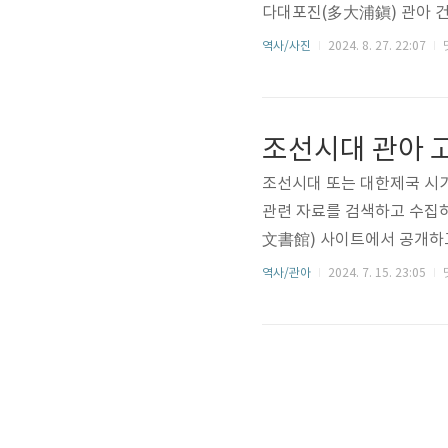
다대포진(多大浦鎭) 관아 건
시설물에 대한 짧은 글입니다
역사/사진
2024. 8. 27. 22:07
진엽서) 시리즈 가운데 3번
년에 만년대를 그린 회화 작
(都路華香, 1870-1931
공간이었습니다. 동래 지역의
조선시대 또는 대한제국 시기
관련 자료를 검색하고 수집하
文書館) 사이트에서 공개하
록물을 발견(?)할 수 있
역사/관아
2024. 7. 15. 23:05
기능을 하는 기관이라고 보
일본 연호로 대정(大正) 11
데, 본 글에서 중점적으로 
다. 1922년(1921년 3월 31