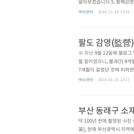
알아보겠습니다.5. 황해감
성 서문(西門)인 선위문(宣
역사/관아
2024. 11. 24. 23:04
에 있던 부용당(芙蓉堂)을 
던 선화당(宣化堂) 건물은 
었는데, 1935년에 해주 
다른 곳으로 이전되었던 것으
※ 지난 9월 12일에 블로그
월 말이었으니, 불과(?) 9
7개월이 걸렸던 것에 비하면
의 주 컨텐츠인 조선시대 관
역사/관아
2024. 10. 20. 22:17
아오신 분들이죠. 아무튼 누
운영자 입장에서는 즐거운 일
린 '조선시대 팔도 감영 및 
부산 동래구 소
등 조선시대 팔도(八道) 감영
약 100년 전에 촬영된 사진
萊), 현재 부산광역시 지역