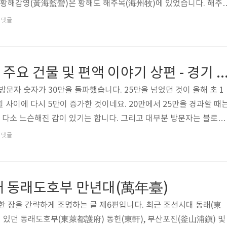
영황해감영(黃海監營)은 황해도 해주목(海州牧)에 있었습니다. 해주
威門) 안쪽에 자리하고 있었으며, 일제강점기를 거치면서 감영 앞 연
댓글
제외한 거의 모든 건물이 사라졌습니다. 특히 관찰사가 공식 업무를 
1927년에 황해도청을 신축하는 과정에서 민간에 불하(拂下, 매각)되
시장 근처에서 선화당 건물을 바라본 감회 기록이 있는 것을 보면 온전히
팔도 감영(監營) 주요 건물 및 편액 이야기 상편 - 경기 충청 
로 보입니다. 정확..
 방문자 숫자가 30만을 돌파했습니다. 25만을 넘었던 것이 올해 초 1
개월 사이에 다시 5만이 증가한 것이네요. 20만에서 25만을 경과할 때
 다소 느슨해진 감이 있기는 합니다. 그리고 대부분 방문자는 블로그
아 건축물에 관한 것이라기보다는 군사, 군대에 관한 게시물 때문에 
댓글
구라도 많이 찾아주고, 또 가끔이지만, 댓글이나 방명록을 써 주시면
입니다. 인사는 이만 마치고 본문으로 들어갑니다.2020년 9월에 올
한성부의 편액 이야기' 글(새창 열기 링크)에서 경기도, 충청도, 경상도
재 동래도호부 만년대(萬年臺)
..
 한 장을 간략하게 조명하는 글 제6편입니다. 최근 조선시대 동래(東
에 있던 동래도호부(東萊都護府) 동헌(東軒), 부산포진(釜山浦鎭) 및