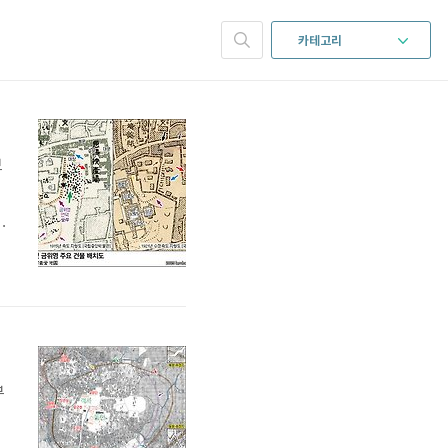
카테고리
보
들
껴
조
부