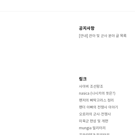
공지사항
[안내] 관아 및 군사 분야 글 목록
링크
사이버 조선왕조
nasica (나시카의 뜻은?)
팬저의 삐딱고라스 정리
팬더 아빠의 전쟁사 이야기
오로라의 군사·전쟁사
미육군 편성 및 개편
mungia 밀리터리