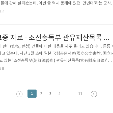
물에 관해 살펴봤는데, 이번 글 역시 동래에 있던 '만년대'라는 군사
.위 사진은 일제강점기 때 발행된 동래온천 근교 회엽서(繪葉書, 사
댓글
(東來溫泉近郊ノ三)인 만년대 사진이며, 오른쪽 위 컬러 그림은 192
품 〈萬年台の夕(만년대의 저녁)〉 일부분입니다. 작가는 츠지 가코
)입니다. 만년대(萬年臺)는 동래읍성(東來邑城) 서북쪽에 있던 군사훈련
조선시대 관아 고증 자료 - 조선총독부 관유재산목록 기록물
 육군 군부대인..
 관아(官衙, 관청) 건물에 대한 내용을 자주 올리고 있습니다. 틈틈
고 있는데, 지난 3월 초에 일본 국립공문서관(國立公文書館, 国立
고 있는 '조선총독부(朝鮮總督府) 관유재산목록(官有財産目錄)' 기
었습니다. 국립공문서관은 우리나라의 국가기록원(國家記錄院)과 비슷
댓글
면 됩니다.국립공문서관 사이트에서 검색되는 '관유재산목록'은 크게
년인 1922년본, 그리고 소화(昭和) 7년인 1932년본의 2개로 나뉘는
다룰 내용은 1932년본보다 이른 시기에 제작된 자료인 대정11년본입
1
2
3
4
···
11
일 기준)과 ..