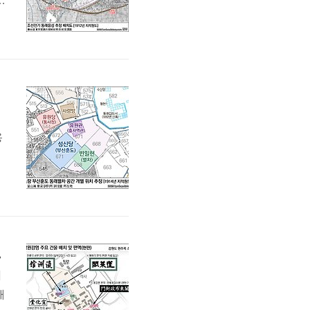
므
남
용
올
니
평안 함경도
이
해