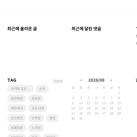
최근에 올라온 글
최근에 달린 댓글
TAG
«
2026/08
»
more
일
월
화
수
목
금
토
사이버 조선왕조
손카
1
2
3
4
5
6
7
8
임진왜란
돈화문
9
10
11
12
13
14
15
대한제국
조선시대
16
17
18
19
20
21
22
23
24
25
26
27
28
29
조선왕조
선화당
동헌
30
31
세종대로
노무현