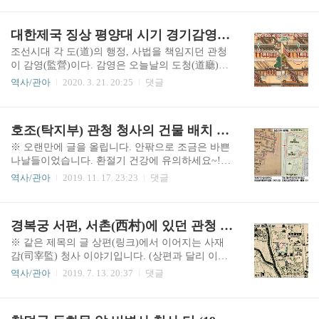
?-219)의 위패를 봉안한 사당(祠堂)인 관제묘(關帝
부임하던 은산현(殷山縣)이었는데, 제2차 갑오개
廟)입니다. 중국 청나라 때 관성대제(關聖大帝)로
혁이 시행되던 중이던 1895년(고종32) 윤5월 1일자
대한제국 징상 평양대 시기 경기감영 선화당(宣化堂) 건물
추존하였고 대한제국에서도..
로 군수가 부임하는 은산군으로 승격됩니다. 다만,
이 당시 승격은 23부제 시행에 맞춰 전국 팔도의 부
조선시대 각 도(道)의 행정, 사법을 책임지던 관청
목군현(府牧郡縣)을 군(郡)으로 일괄 개편한 것이
이 감영(監營)이다. 감영은 오늘날의 도청(道廳)이
었기 때문에 명칭 변경 이외에 행정구역 조정과 같
라 할 수 있고, 감영의 수장(首長, 長官)이 바로 관
역사/관아
2020. 3. 21. 20:25
댓글
은 큰 변화는 없었습니다.참고로 은산군은 평양부
찰사(觀察使)였다. 관찰사의 품계는 종2품으로 현
(平壤府, 평양관찰부)에 속한 27개 군 가운데 하나
재의 차관급에 해당하며, 병마절도사(兵馬節度使)
로서 군을 규모에 따라 나눈 5등급 가운데 4등군이
를 겸직하고 있었기 때문에 군사 권한까지 관찰사
호조(탁지부) 관청 청사의 건물 배치 및 변천에 관한 소고(小考) - 1편
었으며, 이듬해인 1896년 6월에 23부제가 13..
가 가지고 있었다. 감영의 정청(政廳)을 선화당(宣
化堂)이라 하였는데, 이 명칭은 팔도(八道)의 모든
※ 오랜만에 글을 올립니다. 안팎으로 조금은 바쁜
감영이 동일했다. 경기도의 행정을 맡고 있던 경기
나날들이었습니다. 환절기 건강에 유의하세요~!!
감영(京畿監營)의 선화당 건물에 관해서는 2018년
※ 작년 6월에 블로그 운영을 재개하고 지금까지
역사/관아
2019. 11. 17. 23:23
댓글
7월에 올린 '조선왕조-구한말-대한제국 시기 한성
주로 올린 글의 주제가 조선시대 및 대한제국 시기
부 관청 편액(현판) 이야기' 문서에서 짧게나마 한
의 관청(官廳, 관아) 청사에 관한 내용이었습니다.
번 다룬 바 있다. 이번 글은 그 선화당 건물의 1902
이번에 다룰 '호조(戶曹) 관청 청사의 건물 배치 및
경복궁 서편, 서촌(西村)에 있던 관청 사재감(司宰監) 터 - 하편
년경 모습에 관한 짧은 이야기이다. 위 사진은 대한
변천에 관한 소고(小考)'는 그러한 여러 편의 글 가
제국 주재..
운데 가장 중요한 내용이 될 것입니다. '언젠가는
※ 같은 제목의 글 상편(링크)에서 이어지는 사재
호조 청사에 관한 글을 정리해 올려보겠다'는 마음
감(司宰監) 청사 이야기입니다. (상편과 달리 이번
을 가졌던 것이 불로그 재개의 원동력이었기 때문
에는 문체를 원래대로 써 보겠습니다.) 지난 상편
역사/관아
2019. 7. 13. 20:37
댓글
입니다. 다짐과 기대가 컸던 것에 비해 내용이 많이
에서 재정을 담당한 호조(戶曹) 관청의 속아문(屬
부실할 수 있지만, 하여간 2018년 여름에는 제가 그
衙門, 소속 관청)인 사재감의 위치를 살펴봤다. 이
런 생각을 하고 있었다고 합니다. ~_~; ※ 본 글은
번 하편은 사재감 청사 터의 변천을 중심으로 하는