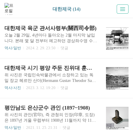
대한제국 (14)
대한제국 육군 관서사령부(關西司令部)
오늘 2월 29일, 4년마다 돌아오는 2월 마지막 날입
니다. 본래 몇 달 전부터 예고하던 경상좌수영 수군
진 글을 올려야 하나 시간이 여의찮고 추가 확인이
역사/일반
2024. 2. 29. 23:50
댓글
필요한 부분이 있어 게재가 늦어지고 있습니다. 매
달 한 편씩 짧은 글이나마 올리지 않을 수 없기에
간략한 다른 내용으로 대신합니다.약 120년 전에
대한제국 시기 평양 주둔 진위대 훈련 사진
이 땅에 존재하던 대한제국은 나름대로 최선을 다
해 신식 군대를 양성했습니다. 편성표 숫자를 기준
위 사진은 국립민속박물관에서 소장하고 있는 독
으로 그 규모가 약 30개 대대(大隊) 2만 8천 명을 넘
일 장교 헤르만 산더(Hermann Gustav Theodor Sand
을 정도였죠. 물론, 외형적인 숫자만 그러했을 뿐입
er, 1868-1945) 수집 사진 가운데 하나입니다. 사진
역사/사진
2023. 3. 12. 19:20
댓글
니다. 훈련과 무기 및 탄약 자체 조달에 있어 내실
제목이 '마을 전경'으로 되어 있으며, 민속박물관
이 크게 부족하고 군대 양성과 유지 목적 자체가 외
'독일인 헤르만 산더의 여행' 전시도록에는 의미 불
세 침략에 대한 대응보다는 내부 민란이나 반란을
명인 'Antoken'으로 표제되어 있습니다. 사진 뒷면
평안남도 은산군수 관인 (1897~1908)
막기 위한 용도가 강했다는 아쉬움이 있습니다. 19
에 적힌 글귀라고 합니다. 사진에 보이는 여러 건
07년 군..
물, 풍경 등을 고찰하면 곧 서묘(西廟) 아래에 있었
위 사진의 관인(官印), 즉 관청의 인장(印章, 도장)
던 평양진위대(平壤鎭衛隊) 병영(兵營, 군부대)과
은 1897년 겨울 무렵부터 1908년 11월까지 약 11년
그 병사들의 훈련 모습입니다. 진위대 병영 북쪽에
간 사용되었던 평안남도 은산군(殷山郡)의 군수(郡
역사/일반
2021. 11. 25. 21:31
댓글
있던 서묘(西廟)는 중국 삼국시대 인물 관우(關羽,
守) 직인(職印)입니다.은산군은 본래 종6품 현감이