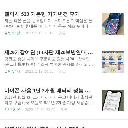
는 대략 십여 번 청취했던 것 같다. '파티클의 여름',
을 구성하는 대표적이고 전통적인 병과(兵科) 부대
'혁명과 낭만의 유체과학사', '성탄절의 이론과 실
인 '포병(砲兵)' 편성에 관해 알아보겠습니다.위 편
갤럭시 S23 기본형 기기변경 후기
제', '타자기 백년사' 같은 특정..
성표는 포병부대, 즉 야전포병(野戰砲兵, Field Arti
llery)의 중대급 소부대인 포대(砲隊, Battery) 편성
저는 작은 폰을 선호합니다. 스마트폰도 핵심은 폰
사례입니다.일반 보병, 기갑, 수색, 공병 등의 부대
(=스마트한 휴대폰)이니, 바지 혹은 셔츠 주머니에
와 달리 '포대'라는 특별한 명칭으로 불리며, 편성
가볍게 휴대할 수 있어야 한다고 생각하기 때문입
일반/기본
2023. 2. 15. 21:17
댓글
또는 일반적인 부대와 다소 차이가 있음을 알 수 있
니다. 게임, 동영상 시청 등을 거의 하지 않기 때문
습니다. 보병중대(소총중대), 공병중대, 통신중대
에 큰 화면에 대한 필요성을 그리 느끼지 못하기도
와 같은 방식으로 병과+부대단위 형식으로 이름을
하고요. 시간이 갈수록 새로 출시되는 폰 사이즈가
제20기갑여단 (11사단 제20보병연대) 부대 연혁 이야기
붙여 포병중대(砲兵中隊, Arti..
점점 커지고 있어서, 이처럼 상대적으로 작은 핸드
폰을 좋아하는 입장에서 선택의 폭이 가면 갈수록
강원도 홍천 지역에 주둔하고 있는 제20기갑여단
줄어들고 있습니다. 며칠 전에 S23 기본형(일반형)
(第二十機甲旅團)은 조금 특이한 역사를 가지고 있
으로 변경했는데, 기존에 사용하던 S10e와 비교하
습니다. 국군(國軍) 창설 초기에 편성된 연대급 부
일반/군사
2023. 2. 12. 20:35
댓글
면 역시 '크고 무겁다'는 느낌을 지우기 어렵네요.
대로서 한국전쟁 이후 오래도록 제1야전군 직할 제
어쩔 수 없죠. 짧게나마 느낀 점을 간단히 정리해
11사단(화랑부대)의 예하 '보병연대'로 기능하다가
보면, 1) 기술 발전은 역시 좋다. 약 4년의 기술 격
전차와 장갑차로 편제된 '기계화여단'을 거쳐 현재
아이폰 사용 1년 2개월 배터리 성능 효율 관리 후기
차가 그대로 느껴진다. 빠르면서 부드럽고 쨍쨍하
는 제3군단 직할 '기갑여단'이 되어 있는 것이죠. 부
고 오래간다..
대 상징명칭(독수리부대)과 번호(20)는 그대로 이
2021년 10월 초, 그러니까 아이폰13 미니가 출시된
어지고 있습니다.제20보병연대는 전라남도 광주
직후 구입해서 오늘로 약 1년 2개월 가량 사용중인
(光州) 지역의 향토 연대로 창설되었습니다. 남조
상태인데, 설정-배터리 매뉴에서 [배터리 성능 상
일반/기본
2022. 12. 30. 23:02
댓글
선국방경비대 제4연대 창설 이후의 부대 연혁 연혁
태 및 충전] 화면을 보면 배터리 성능 최대치, 즉 보
을 간략하게 정리하면 아래와 같습니다.1946년 2월
통 배터리 성능 효율 또는 웨어율(Ware率)이라고
15일, 전라남도 광산군 극락면 쌍촌리의 해군 예과
하는 수치가 아직 100%를 나타내고 있습니다. 제