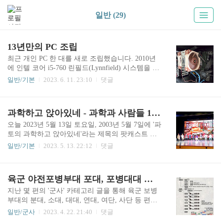
일반 (29)
13년만의 PC 조립
최근 개인 PC 한 대를 새로 조립했습니다. 2010년
에 인텔 코어 i5-760 린필드(Lynnfield) 시스템을 마
련했었는데, 이후로 참 오랜만입니다. 메모리를 최
일반/기본
2023. 6. 11. 23:10
댓글
초 4기가에서 최종 16기가까지 확장하고 저장장치
를 HDD에서 SSD로 업그레이드하였으나, 구형 메
인보드가 가지는 태생적인 한계를 느끼게 되어 새
과학하고 앉아있네 - 과학과 사람들 10주년 기념 공개방송
로 PC를 맞출 생각을 하게 되었죠. 13년 동안 묵묵
히 제 몫을 다한 린필드에게 고마운 마음입니다. 새
오늘 2023년 5월 13일 토요일, 2003년 5월 7일에 '파
로 맞춘 데스크탑 사양은 아래와 같습니다. CPU :
토의 과학하고 앉아있네'라는 제목의 팟캐스트 방
인텔 i5-12400 Alder Lake M/B : 기가바이트 B660M
송으로 출발했던 '과학과 사람들'의 10주년 공개방
일반/기본
2023. 5. 13. 22:12
댓글
Gaming X DDR4 쿨러 : Noctua NH-U12A RAM : D
송 행사가 서울 강남 모처에서 있었다. 내가 기억하
DR4 3200MHz 16G 4EA SSD : 하이닉스 NVMe P31
기로 첫 방송부터 들었던 것 같은데, 분명하지는 않
1TB + P31 1TB ..
다. 2편 혹은 3편으로 처음 접하고 곧 1편을 찾아
육군 야전포병부대 포대, 포병대대 편성 이야기
들었던 것 같기도 하다. 하여간 그 방송이 벌써 10
년이 되었다. 전체 에피소드를 최소 2회 이상 들었
지난 몇 편의 '군사' 카테고리 글을 통해 육군 보병
고, 블랙홀이나 은하, 항성에 대한 이야기, 빅뱅, 양
부대의 분대, 소대, 대대, 연대, 여단, 사단 등 편성
자역학, 입자물리학, 삼테성즈 동력의 역사, 널리
에 관해 간단히 알아봤습니다. 이번에는 보병(步
일반/군사
2023. 4. 22. 21:40
댓글
알려진 물리학자를 다룬 격동 500년 등의 에피소드
兵) 및 기갑(機甲, 기계화부대)과 함께 현대 지상군