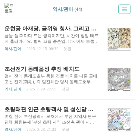
역사/관아 (44)
운현궁 아재당, 금위영 청사, 그리고 고종 탄생 어사각 이야기
글을 쓸 때마다 드는 생각이지만, 시간이 정말 빠르
게 흘러가네요. 벌써 12월 중순입니다. 이제 보름
남짓 남은 시간이 지나면 2026년이죠. 한 세기 100
역사/관아
2025. 12. 15. 00:32
댓글
년의 사반세기(四半世紀) 25년이 이렇게 흘러갑니
다. 이걸 네 번 거듭하면 2100년이겠죠. 의과학 발
전 속도를 볼 때 현재 살아 있는 사람들 가운데 저
조선전기 동래읍성 추정 배치도
를 포함해서 많은 수가 그때까지 살아 있기 어려울
것이라는 사실이 참으로 아쉽게 느껴집니다. 아마
얼마 전에 동래도호부 동헌 건물 배치를 다룬 글에
지금 태어나는 아기들은 대부분 맞이할 그날이겠
조선 전기(前期), 즉 임진왜란 당시 동래도호부 읍
죠. 미리 축하합니다!군사 분야에 관한 글을 올릴
성인 동래읍성(東萊邑城)의 주요 성문 위치를 궁금
역사/관아
2025. 7. 29. 22:55
댓글
때가 되었지만 잠시 미뤄두고, 관아(금위영) 건물
해하는 댓글이 달렸습니다. 동헌, 객사 등의 건물
에 관한 내용을 약간 포함하는 조선시대 한양 사대
배치와 만년대 소재지 등에 관한 내용을 다룬 적이
문 안 건축물 관련 내용으로 글을 갖춰 올려봅니다.
있었기에 관련 자료를 수집한 적이 있으므로 그 내
초량왜관 인근 초량객사 및 성신당 위치 비정 (추가)
본문에서 다룰 운현궁(雲峴宮) 아재당(我在堂) 건
용을 토대로 조선시대 동래읍성 배치에 관해서 (간
물에 대해서는 ..
략하게) 알아보겠습니다.동래읍성은 1731년(영조
며칠 전에 부산광역시 모처에서 부산 지역사 연구
7)에 크게 개축되었습니다. 이때 축성된 읍성이 조
단체 회원분께 '부산 초량 지역 조선측 관아 시
선후기 읍성이라고 불리는, 현재 남아 있는 읍성이
설'에 관해 소략한 발표를 할 기회가 있었습니다.
역사/관아
2025. 6. 28. 21:22
댓글
며, 그 이전 읍성을 전기 읍성으로 구분합니다. 종
그 발표 자료를 만드는 과정에서, 발표 주제 내용이