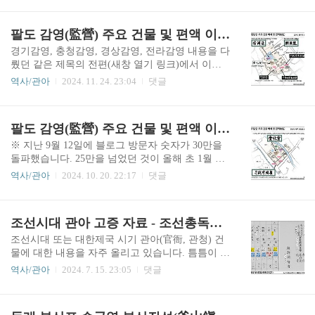
전 이후 130여 년이라는 시간이 흐르는 동안 여러
주로 소개되었던 지난 2023년 7월 31일자 블로그
변화가 있었을 수 있지만 대체로 1731년 개축 이전
글 이후에 '추가 수집하고 확인했던 내용'을 보완하
팔도 감영(監營) 주요 건물 및 편액 이야기 하편 - 황해 강원 평안 함경도
의 읍성을 임진왜란 당시 동래읍성이라고 봅니다.
고 강화하는 차원에서 수록할 수 있었고, 발표가 끝
필자가 1912년경 ..
난 지금 간단히 3개 이미지로 축약해 올리는 것으
경기감영, 충청감영, 경상감영, 전라감영 내용을 다
로 약 2년 전에 올렸던 글의 내용을 보충해 봅니다.
뤘던 같은 제목의 전편(새창 열기 링크)에서 이어
이미지 번호는 이전 글에서 이어집니다.위 10번 지
지는 글입니다. 예고했던 것처럼 이번 편에서는 황
역사/관아
2024. 11. 24. 23:04
댓글
도는 국가기록원 소장 이미지는 〈대청부산전관거
해감영, 강원감영, 평안감영, 함경감영에 대해 알아
류지전도(大淸釜山專管居留地全圖)〉입니다. '大
보겠습니다.5. 황해감영황해감영(黃海監營)은 황
淸(대청)'이라는 명칭이 붙어 있어 있기 때문에 책
해도 해주목(海州牧)에 있었습니다. 해주읍성 서문
팔도 감영(監營) 주요 건물 및 편액 이야기 상편 - 경기 충청 경상 전라도
자 또는 자료로 '편집할 시기'가 1909년이고 실제
(西門)인 선위문(宣威門) 안쪽에 자리하고 있었으
'지도 작성 시점'..
며, 일제강점기를 거치면서 감영 앞 연못에 있던 부
※ 지난 9월 12일에 블로그 방문자 숫자가 30만을
용당(芙蓉堂)을 제외한 거의 모든 건물이 사라졌습
돌파했습니다. 25만을 넘었던 것이 올해 초 1월 말
니다. 특히 관찰사가 공식 업무를 보던 선화당(宣
이었으니, 불과(?) 9개월 사이에 다시 5만이 증가한
역사/관아
2024. 10. 20. 22:17
댓글
化堂) 건물은 1927년에 황해도청을 신축하는 과정
것이네요. 20만에서 25만을 경과할 때는 7개월이
에서 민간에 불하(拂下, 매각)되었는데, 1935년에
걸렸던 것에 비하면 다소 느슨해진 감이 있기는 합
해주 시장 근처에서 선화당 건물을 바라본 감회 기
니다. 그리고 대부분 방문자는 블로그의 주 컨텐츠
조선시대 관아 고증 자료 - 조선총독부 관유재산목록 기록물
록이 있는 것을 보면 온전히 다른 곳으로 이전되었
인 조선시대 관아 건축물에 관한 것이라기보다는
던 것으로 보입니다. 정확..
군사, 군대에 관한 게시물 때문에 찾아오신 분들이
조선시대 또는 대한제국 시기 관아(官衙, 관청) 건
죠. 아무튼 누구라도 많이 찾아주고, 또 가끔이지
물에 대한 내용을 자주 올리고 있습니다. 틈틈이 관
만, 댓글이나 방명록을 써 주시면 운영자 입장에서
련 자료를 검색하고 수집하고 있는데, 지난 3월 초
역사/관아
2024. 7. 15. 23:05
댓글
는 즐거운 일입니다. 인사는 이만 마치고 본문으로
에 일본 국립공문서관(國立公文書館, 国立公文書
들어갑니다.2020년 9월에 올린 '조선시대 팔도 감
館) 사이트에서 공개하고 있는 '조선총독부(朝鮮總
영 및 한성부의 편액 이야기' 글(새창 열기 링크)에
督府) 관유재산목록(官有財産目錄)' 기록물을 발견