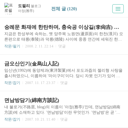
도필리
블로그
전체 글 (120)
아정(雅亭)
숭례문 화재에 한탄하며, 충숙공 이상길(李尙吉) 신도비
지금은 한성부에 속하는, 옛 양주목 노원면(蘆原面)의 한천(漢川) 오
른편으로 태릉(泰陵)과 덕릉(德陵) 사이에 중종 연간에 세워진 한글
영비(靈碑)가 서 있는 작은 길목이 있는데, 그 어귀에 즈음하여 충숙
작문/필기
2008. 2. 11. 22:14
댓글
(忠肅) 이공(李公)의 묘(墓)가 있다. 충숙 이공의 신도비(神道碑)를
비롯한 여러 기(基)의 묘와 재사(齋舍) 동천재(東川齋)가 있고 그 주
변에 몇 채의 가옥이 위치하니, 곧 성주(星州)에서 나온 벽진(碧珍)
금오산인기(金烏山人記)
이씨의 충숙공파 선조 묘역이다. 충숙 이공, 즉 충숙공(忠肅公)은 병
임신년(1992)에 동양제과(東洋製菓)에서 포도과즙의 젤리형 사탕을
자호란(丙子胡亂)을 당하여 강도(江都:강화도)에서 자결한 공조판서
출시하였으니, 이름하여 '마이구미'이다. 당시 자못 인기가 있어 월 2
이상길(李尙吉)이다. 자는 사우(士祐), 호는 동천(東川)이며, 명종 병
0억 원의 판매고를 올렸다. 이 마이구미 때문에 지명도를 올렸던 곳
진(1556)년에 태어나 선조 을유(1585)년에 문과(文科) 갑과(甲科) 제
작문/잡기
2007. 11. 17. 23:37
댓글
이 바로 '구미(龜尾)'인데, 구미는 경상도 대구부(大邱府)와 상주목
2인으로 급제하여..
(尙州牧) 사이에 있던 선산도호부(善山都護府) 일대의 지명으로서,
여러 차례 행정구역 변경을 거쳐 무오년(1978)에 구미읍이 선산군에
면남방담기(綿南方談記)
서 분리되어 구미시(龜尾市)가 되었다. 이후 읍세(邑勢)를 확장하며
내 불로거(不路居, blog)의 이름이 '아정(雅亭)'인데, 면남방담(綿南
인근 지역을 점차 흡수하다 을해(1995) 정월 초1일에는 선산군을 거
方談)에 소재하고 있다. '면남방담'이란 무엇인가. '면남방'은 곧 '면
꾸로 통폐합하여 도농복합시 형태의 구미시가 되었으니, 세간에서
(綿)으로 된 남방(南方)'을 말하는 것이니, 이를 서학(西學) 문자로
는 이를 이르러 '구미가 당겼다'라고 하였다. 이 구미에 영조척(營造
작문/잡기
2007. 10. 21. 11:40
댓글
풀어서 쓰면 '남방풍의 셔츠(shirt)'가 된다. 왜어(倭語) 남만(南蠻, な
尺, 1척=31.22cm)으로 해발 삼천..