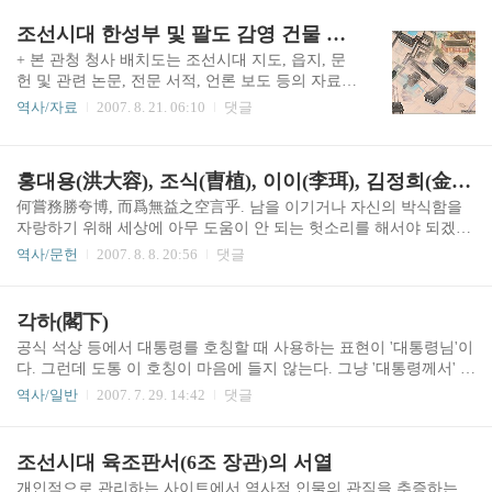
んばん)에서 비롯되었다고도 한다. '담'은 문자 그대로 '이야기(stor
y)'를 뜻하므로, 면남방담은 즉 '티스토리(tistory)'의 한역(漢譯)이다.
조선시대 한성부 및 팔도 감영 건물 배치도
본래 아정은 암파소(岩破所, empas)에 위치하고 있었다. 그러나 그곳
+ 본 관청 청사 배치도는 조선시대 지도, 읍지, 문
의 자리가 협소하고 교통이 불편하여 장구한 뜻을 펼칠 곳이 되지 못
헌 및 관련 논문, 전문 서적, 언론 보도 등의 자료를
하기에 다른 거처를 찾게 되었고, 그러던 중에 천하 사람들이 면남방
토대로 제작함.+ 각 감영(監營, 관아)의 상세 배치
담을 평하여 말하기를, '불로거의 새로운 지평을 연 곳'이라..
역사/자료
2007. 8. 21. 06:10
댓글
도는 아래에 링크한 사이버 조선왕조(http://www.13
92.org) 각 지역별 관청(감영)의 안내 메뉴에서 확
인 가능.* 사조 - 한성부 홈페이지 : http://www.139
홍대용(洪大容), 조식(曺植), 이이(李珥), 김정희(金正喜) 선생의 글
2.org/hsb (경조 안내 메뉴 클릭)* 사조 - 경기감영
홈페이지 : http://www.1392.org/ggd (기영 안내 메뉴
何嘗務勝夸博, 而爲無益之空言乎. 남을 이기거나 자신의 박식함을
클릭)* 사조 - 충청감영 홈페이지 : http://www.1392.
자랑하기 위해 세상에 아무 도움이 안 되는 헛소리를 해서야 되겠는
org/ccd (금영 안내 메뉴 클릭)* 사조 - 경상감영 홈
가. - 출전, 담헌(湛軒) 홍대용(洪大容, 1731-1783)의 『담헌서내집
역사/문헌
2007. 8. 8. 20:56
댓글
페이지 : http://www.1392.org/gsd (영영 안내 메뉴
(湛軒書內集)』 권3. 手不知洒掃之節, 而口談天上之理, 夷考其行, 則
클릭)* 사조 - 전라감영 홈페이지 ..
反不如無知之人. 손으로는 조그만 일도 할 줄 모르면서 입으로만 하
늘의 이치에 대해 말하고 있는데, 그 행실을 살펴보면 도리어 무지한
각하(閣下)
사람만 못하다. - 출전, 남명 조식(曺植, 1501-1572)의 『남명집(南冥
공식 석상 등에서 대통령를 호칭할 때 사용하는 표현이 '대통령님'이
集)』 권2. 서(書) - 「어사 오건(吳健)에게 준 글(與吳御史書)」 昔
다. 그런데 도통 이 호칭이 마음에 들지 않는다. 그냥 '대통령께서' 정
者, 或問止謗之道, 文中子曰. 莫如自修. 請益, 曰. 無辨. 此言可爲學
도로 하면 어감도 좋고 뜻도 충분히 전달되지 않나? 하는 생각이다.
者之法. 예전에 어떤 사람이 '남의 훼방을 그치게 하는 방법'을 묻자,
역사/일반
2007. 7. 29. 14:42
댓글
대통령이라는 단어에 이미 최고 존칭으로서의 의미가 포함되어 있
왕통(王通:文中..
다. 물론, 일반적으로 '님' 자를 붙여 장관님, 국회의원님, 사장님, 선
생님 하고 있기에, 대통령에게만 안 붙이면 어딘가 이상한 느낌이 들
조선시대 육조판서(6조 장관)의 서열
어서, 혹은 지나친 격식 파괴라고 생각되어서 '님'을 붙인 것인지는
개인적으로 관리하는 사이트에서 역사적 인물의 관직을 추증하는