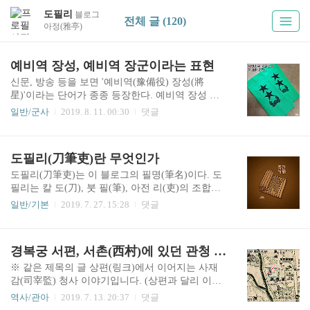
도필리
블로그
전체 글 (120)
아정(雅亭)
예비역 장성, 예비역 장군이라는 표현
신문, 방송 등을 보면 '예비역(豫備役) 장성(將
星)'이라는 단어가 종종 등장한다. 예비역 장성 모
임 OO회, 예비역 장성 초청 토론회, 예비역 장군 인
일반/군사
2019. 8. 11. 00:30
댓글
터뷰 등등. 그리고 재향군인회 이야기에도 자주 등
장한다. 어떤 경우에는 구체적으로 계급까지 붙여
사용한다. 예비역 소장, 예비역 대장과 같이. 그런
도필리(刀筆吏)란 무엇인가
데 국군(國軍) 군인사법(軍人事法)과 병역법(兵役
法)에서 규정하고 있는 예비역과 퇴역의 차이점은
도필리(刀筆吏)는 이 블로그의 필명(筆名)이다. 도
아래와 같다. ----------------------------------------------
필리는 칼 도(刀), 붓 필(筆), 아전 리(吏)의 조합이
---- 군인사법 [시행 2019. 07. 16.] [법률 제16224호,
다. 종이가 발명되고 널리 보급되기 이전에 동양에
일반/기본
2019. 7. 27. 15:28
댓글
2019. 01. 15., 일부개정] 제41조(퇴역) 다음 각 호의
서는 흔히 죽간(竹簡)에 붓으로 글을 썼다. 죽간은
어느 하나에 해당하는 장교, 준사관 및 부사관은 퇴
대나무 조각을 말하는 것으로, 형태와 재질에 따라
역(退役)된다. 다만, 제4..
죽책(竹冊) 또는 목간(木簡)이라고도 한다. 죽간은
경복궁 서편, 서촌(西村)에 있던 관청 사재감(司宰監) 터 - 하편
대략 아래와 같은 모습이다. 멀고 먼 옛날 시대를
그린 영화나 사극을 본 사람이라면, 혹은 삼국지
※ 같은 제목의 글 상편(링크)에서 이어지는 사재
(三國志) 게임을 해 본 사람이라면 위 이미지와 비
감(司宰監) 청사 이야기입니다. (상편과 달리 이번
슷한 소품이나 아이템을 본 기억이 있을 것이다. 이
에는 문체를 원래대로 써 보겠습니다.) 지난 상편
역사/관아
2019. 7. 13. 20:37
댓글
러한 죽간에 글을 쓰다가 오탈자가 났을 경우에, 그
에서 재정을 담당한 호조(戶曹) 관청의 속아문(屬