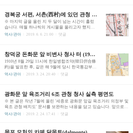
글자 부분을 칼로 긁어내 삭제하는 일을 맡은 아전
衙門, 소속 관청)인 사재감의 위치를 살펴봤다. 이
(衙前, 하급 관리)을 도필리라고 하였다. 도필리의
번 하편은 사재감 청사 터의 변천을 중심으로 하는
경복궁 서편, 서촌(西村)에 있던 관청 사재감(司宰監) 터 - 상편
첫 글자 도(刀)가 바로 대나무 조각에 쓴 글자 부분
내용이다. 위 8번 지도는 1915년에 측량된 〈경성
을..
지형도(京城地形圖)〉의 일부분이다. 상편의 6번
※ 마지막 글을 올린 지 두 달이 넘는 시간이 흘렀
지도와 동일하게 일본 참모본부(參謀本部) 육지측
습니다. 매월 하나씩의 게시물을 올리고자 했지만,
량부(陸地測量部)에서 제작한 1만 분의 1 축적 지
역시나 쉽지 않은 것 같습니다. 원래 올리려던 글이
역사/관아
2019. 6. 6. 21:00
댓글
형도이다. 사재감 터를 하늘색으로 표시했는데, 상
있었는데, 자료 수집과 이미지 작업, 집필 등에 계
편의 7번 실측 도면에서 살펴본 건물 3채가 표시되
속 시간이 투입되다 보니.. 어느덧 소논문 수준으로
어 있다. 빨간 화살표로 표시한 것이 그것으로, 위
방대(?)해졌기에 조금 더 간결하게 다듬고 정리해
창덕궁 돈화문 앞 비변사 청사 터 (1910년 9월 사진)
에서부터 차례대로 신당(神堂, 부군당), 대청(大
야 할 필요성을 느끼고 있습니다. 그래서 차일피일
廳), 주접실(住接室)이..
하다 이렇게 시간이 지났고요. 일단 이번 글은 예비
1910년 8월 29일 11시에 한일병합조약(韓日倂合條
로 준비하던 사재감 이야기로 대체합니다. 이 글도
約)을 발표한 후, 같은 해 9월에 당시 한국통감부
짧게 쓰려고 했지만, 이것저것 덧붙이다 보니 이미
(韓國統監府) 제3대 통감(統監)이던 데라우치 마사
역사/관아
2019. 3. 24. 20:40
댓글
지 숫자가 원래 글의 절반을 넘었네요. (이번에는
타케[寺内正毅, 사내정의]가 창덕궁(昌德宮)을 방
문체를 부드럽게 써 보겠습니다.) 경복궁(景福宮)
문하여 순종(純宗) 황제를 '이왕(李王)'으로 봉책
서쪽에는 최근 몇 년 사이에 뜨고 있는 마을, 서촌
(封冊)하는 문서를 전달[獻]한 후 복귀하던 모습을
광화문 앞 육조거리 6조 관청 청사 실측 평면도
(西村)이 있습니다. 인왕산(仁王山)과 경복궁 사이
촬영한 사진입니다. 단, 통감부와 일본 본토 사이의
지역을 모두..
전신(電信) 기록, 기타 관련된 사람들이 남긴 기술
※ 본 글은 작년 7월에 올린 '세종로 광화문 앞길 육조거리 의정부 및
에 의하면, 경술국치(庚戌國恥) 직후인 9월 1일에
육조 관청 배치도' 문서를 보완하는 내용을 담고 있습니다. 앞으로
일제가 창덕궁에 칙사를 파견하여 일왕(日王, 일본
올리게 될(?) 육조거리 소재 주요 관청에 대한 개별 분석을 예정하는
역사/관아
2019. 2. 24. 17:41
댓글
천황)의 한일 병합에 관한 조서(詔書) 사본과 하사
글이기도 합니다. (일신상의 이유로, 이번 2월에는 이렇게 간략한 글
품을 순종에게 전달할 때 별도로 이왕(李王) 책봉
을 올려봅니다.)위 이미지는 1908년(융희2) 무렵 광화문 앞 육조거리
(봉책) 의식을 시행하지는 않은 것으로 알려져 있
에 있었던 여러 관청의 건물 배치도를 담고 있는 〈광화문외제관아
목포 모처의 카페 달몬트(dalmonte)