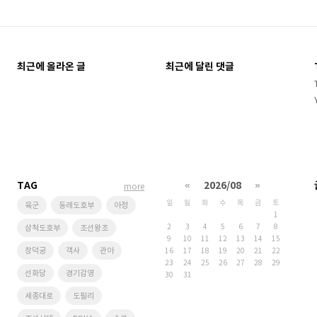
최근에 올라온 글
최근에 달린 댓글
TAG
«
2026/08
»
more
일
월
화
수
목
금
토
육군
동래도호부
아정
1
2
3
4
5
6
7
8
삼척도호부
조선왕조
9
10
11
12
13
14
15
창덕궁
객사
관아
16
17
18
19
20
21
22
23
24
25
26
27
28
29
선화당
경기감영
30
31
세종대로
도필리