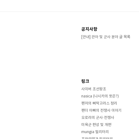
공지사항
[안내] 관아 및 군사 분야 글 목록
링크
사이버 조선왕조
nasica (나시카의 뜻은?)
팬저의 삐딱고라스 정리
팬더 아빠의 전쟁사 이야기
오로라의 군사·전쟁사
미육군 편성 및 개편
mungia 밀리터리