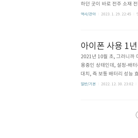
하던 곳이 바로 전주 소재 
물인 선화당과 그 옆 누각인 
역사/관아
2023. 1. 29. 22:45
등 7동(棟)의 건물이 넓은
있습니다. 현재 복원 완료된 
찰사(觀察使)의 공식 업무 공간
아이폰 사용 1년
찰사 및 관찰사..
2021년 10월 초, 그러니
용중인 상태인데, 설정-배터
대치, 즉 보통 배터리 성능 
있습니다. 제조사에서 100
일반/기본
2022. 12. 30. 23:02
을 수 없지만, 그래도 최초 
습니다. 핸드폰을 어떻게 얼
용한 시점에서 이 수치는 8
폰 사용 시간이 체감될 정..