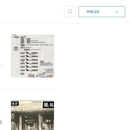
카테고리
니
,
습