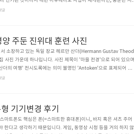
니라 연기된 것이라서 내년 이후에라도 사업이 재개된다면, 충분한 시
 제대로 진행되기를 바라는 마음입니다.앞에서 예고하기를 다음 '관아
댓글
울)에 있던 중앙 관청에 대해 다룰 것이라고 하였으나, 삼척시에서
원 2단계 사업인 동헌(東軒) 복원 공사의 발주 일정이 이르면 5월부
인되어 삼척도호부 관아 복원 문제로 주제를 교체하여 간략(?)하게 
평양 주둔 진위대 훈련 사진
다.1. 삼척도호부 객..
소장하고 있는 독일 장교 헤르만 산더(Hermann Gustav Theod
45) 수집 사진 가운데 하나입니다. 사진 제목이 '마을 전경'으로 되어 있으며
더의 여행' 전시도록에는 의미 불명인 'Antoken'으로 표제되어 있
귀라고 합니다. 사진에 보이는 여러 건물, 풍경 등을 고찰하면 곧 서
댓글
진위대(平壤鎭衛隊) 병영(兵營, 군부대)과 그 병사들의 훈련 모습입
 서묘(西廟)는 중국 삼국시대 인물 관우(關羽, ?-219)의 위패를 봉안
帝廟)입니다. 중국 청나라 때 관성대제(關聖大帝)로 추존하였고 대한
본형 기기변경 후기
 스마트폰도 핵심은 폰(=스마트한 휴대폰)이니, 바지 혹은 셔츠 주머
야 한다고 생각하기 때문입니다. 게임, 동영상 시청 등을 거의 하지 않