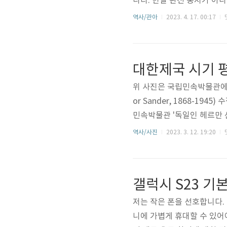
니다. 만일 완전 중지가 아
을 두고 면밀한 연구를 거쳐
역사/관아
2023. 4. 17. 00:17
카테고리 글에서는 한성부(서
추진하는 삼척도호부 관아 복
터 본격 시작되는 것으로 확
대한제국 시기 
뤄보겠습니다. 이해 부탁드립니
위 사진은 국립민속박물관에서 
or Sander, 1868-19
민속박물관 '독일인 헤르만 산
습니다. 사진 뒷면에 적힌 글
역사/사진
2023. 3. 12. 19:20
(西廟) 아래에 있었던 평양
다. 진위대 병영 북쪽에 있던
한 사당(祠堂)인 관제묘(關
갤럭시 S23 기
제국에서도..
저는 작은 폰을 선호합니다.
니에 가볍게 휴대할 수 있어