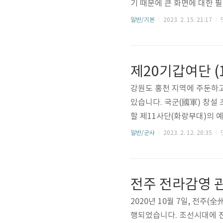
기 때문에 큰 화면에 대한 
폰 사이즈가 점점 커지고 있
일반/기본
2023. 2. 15. 21:17
이 가면 갈수록 줄어들고 있
하던 S10e와 비교하면 역시
낀 점을 간단히 정리해 보면,
제20기갑여단 (
르면서 부드럽고 쨍쨍하고 오
강원도 홍천 지역에 주둔하
있습니다. 국군(國軍) 창설
할 제11사단(화랑부대)의 
거쳐 현재는 제3군단 직할 '
일반/군사
2023. 2. 12. 20:35
는 그대로 이어지고 있습니다
습니다. 남조선국방경비대 제
니다.1946년 2월 15일,
전주 전라감영 관
창설 (국방경비대 제4연대)19
2020년 10월 7일, 전주
행되었습니다. 조선시대에 전