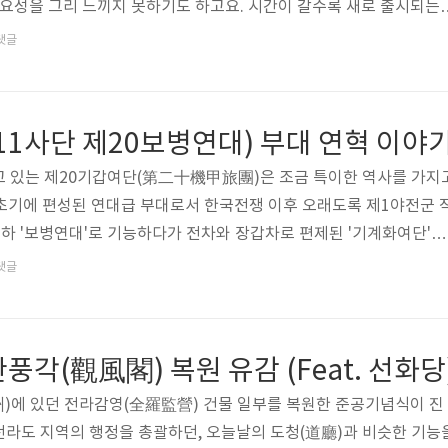
필요성을 그리 느끼지 못하기도 하고요. 시간이 갈수록 새로 출시되는
어서, 이처럼 상대적으로 작은 핸드폰을 좋아하는 입장에서 선택의 
댓글
습니다. 며칠 전에 S23 기본형(일반형)으로 변경했는데, 기존에 사용
 '크고 무겁다'는 느낌을 지우기 어렵네요. 어쩔 수 없죠. 짧게나마 느
 1) 기술 발전은 역시 좋다. 약 4년의 기술 격차가 그대로 느껴진다. 
11사단 제20보병연대) 부대 연혁 이야
래간다..
고 있는 제20기갑여단(第二十機甲旅團)은 조금 특이한 역사를 가지
 초기에 편성된 연대급 부대로서 한국전쟁 이후 오래도록 제1야전군 
예하 '보병연대'로 기능하다가 전차와 장갑차로 편제된 '기계화여단'을
기갑여단'이 되어 있는 것이죠. 부대 상징명칭(독수리부대)과 번호(20
댓글
.제20보병연대는 전라남도 광주(光州) 지역의 향토 연대로 창설되
4연대 창설 이후의 부대 연혁 연혁을 간략하게 정리하면 아래와 같
 전라남도 광산군 극락면 쌍촌리의 해군 예과련 병영에서 제4연대 A중대
풍각(觀風閣) 복원 유감 (Feat. 선화당
46년 4월..
(全州)에 있던 전라감영(全羅監營) 건물 일부를 복원한 준공기념식이 진
라도 지역의 행정을 총괄하던, 오늘날의 도청(道廳)과 비슷한 기능