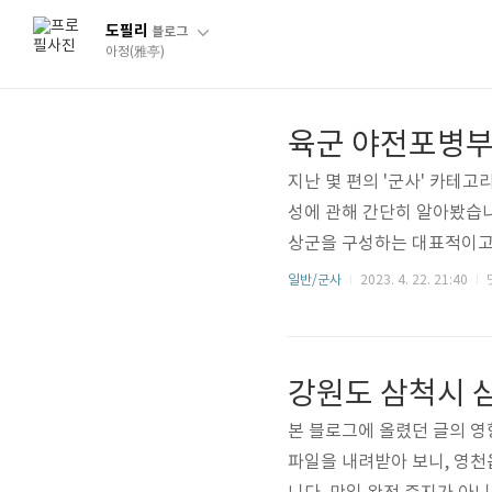
도필리
블로그
아정(雅亭)
육군 야전포병부
지난 몇 편의 '군사' 카테고리
성에 관해 간단히 알아봤습니
상군을 구성하는 대표적이고 
다.위 편성표는 포병부대, 즉 
일반/군사
2023. 4. 22. 21:40
Battery) 편성 사례입니다
으로 불리며, 편성 또는 일
공병중대, 통신중대와 같은
Arti..
본 블로그에 올렸던 글의 영
파일을 내려받아 보니, 영천