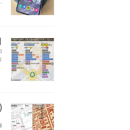
폭
빠
기
고
직
)
었
습
)
을