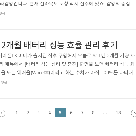
전라감영입니다. 현재 전라북도 도청 역시 전주에 있죠. 감영의 중심 건
관풍각, 관찰사와 그 가족이 거주하던 내아, 연신당, 선화당 앞 내삼
댓글
 전라감영 부지에 복원되어 있는데, 역시나 그 복원 내역에 일부 의문이
전라감영 건물 목록은 아래와 같습니다. 1) 선화당(宣化堂) : 종2품 
 2) 관풍각(觀風閣) : 관찰사 업무 및 휴식 공간 3) 내아(內衙) : 관
 2개월 배터리 성능 효율 관리 후기
까 아이폰13 미니가 출시된 직후 구입해서 오늘로 약 1년 2개월 가량 사
리 매뉴에서 [배터리 성능 상태 및 충전] 화면을 보면 배터리 성능 최
효율 또는 웨어율(Ware率)이라고 하는 수치가 아직 100%를 나타내
% 표시 구간을 다소 넉넉하게 설정하는 경우가 많기에 숫자 그대로 믿
댓글
설계 용량과 현재 배터리 회로 용량에 큰 차이가 없는 상태라고 볼 수 
마나 사용하느냐에 따라 다르지만, 일반적으로 1년 정도 아이폰을 사
5%에서 95% 사이가 되기 마련입니다. 그리고 80% 아래로 떨어지면
5
1
2
3
4
6
7
8
···
18