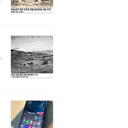
간
'
다
,
묘
니