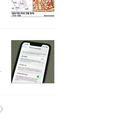
문
관
고
있