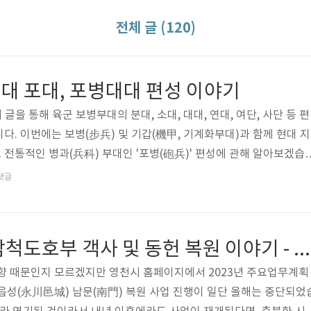
전체 글 (120)
대 포대, 포병대대 편성 이야기
 글을 통해 육군 보병부대의 분대, 소대, 대대, 연대, 여단, 사단 등 편
다. 이번에는 보병(步兵) 및 기갑(機甲, 기계화부대)과 함께 현대 지
전통적인 병과(兵科) 부대인 '포병(砲兵)' 편성에 관해 알아보겠습
야전포병(野戰砲兵, Field Artillery)의 중대급 소부대인 포대(砲隊,
댓글
.일반 보병, 기갑, 수색, 공병 등의 부대와 달리 '포대'라는 특별한 명칭
반적인 부대와 다소 차이가 있음을 알 수 있습니다. 보병중대(소총중대)
 방식으로 병과+부대단위 형식으로 이름을 붙여 포병중대(砲兵中隊,
강원도 삼척시 삼척도호부 객사 및 동헌 복원 이야기 - 상편
향 때문인지 모르겠지만 영천시 홈페이지에서 2023년 주요업무계획
읍성(永川邑城) 남문(南門) 복원 사업 진행이 일단 올해는 중단되었